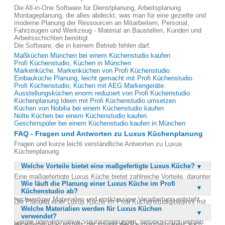
Die All-in-One Software für Dienstplanung, Arbeitsplanung
Montageplanung, die alles abdeckt, was man für eine gezielte und
moderne Planung der Ressourcen an Mitarbeitern, Personal,
Fahrzeugen und Werkzeug - Material an Baustellen, Kunden und
Arbeitsschichten benötigt.
Die Software, die in keinem Betrieb fehlen darf.
Maßküchen München bei einem Küchenstudio kaufen
Profi Küchenstudio, Küchen in München
Markenküche, Markenküchen von Profi Küchenstudio
Einbauküche Planung, leicht gemacht mit Profi Küchenstudio
Profi Küchenstudio, Küchen mit AEG Markengeräte.
Ausstellungsküchen enorm reduziert von Profi Küchenstudio
Küchenplanung Ideen mit Profi Küchenstudio umsetzen
Küchen von Nobilia bei einem Küchenstudio kaufen
Nolte Küchen bei einem Küchenstudio kaufen
Geschirrspüler bei einem Küchenstudio kaufen in München
FAQ - Fragen und Antworten zu Luxus Küchenplanung
Fragen und kurze leicht verständliche Antworten zu Luxus
Küchenplanung
Welche Vorteile bietet eine maßgefertigte Luxus Küche?
Eine maßgefertigte Luxus Küche bietet zahlreiche Vorteile, darunter
Wie läuft die Planung einer Luxus Küche im Profi
die Möglichkeit, die Küche perfekt an die individuellen Bedürfnisse
Küchenstudio ab?
und den verfügbaren Raum anzupassen. Durch die Verwendung
hochwertiger Materialien und erstklassiger Verarbeitung entsteht
Die Planung einer Luxus Küche im Profi Küchenstudio beginnt mit
eine langlebige und ästhetisch ansprechende Küche. Zudem
Welche Materialien werden für Luxus Küchen
einer ausführlichen Beratung, bei der die individuellen Wünsche und
können spezielle Wünsche und Anforderungen, wie besondere
verwendet?
Anforderungen des Kunden erfasst werden. Anschließend wird ein
Geräte oder innovative Stauraumlösungen, berücksichtigt werden.
detaillierter Plan erstellt, der sowohl die Raumaufteilung als auch