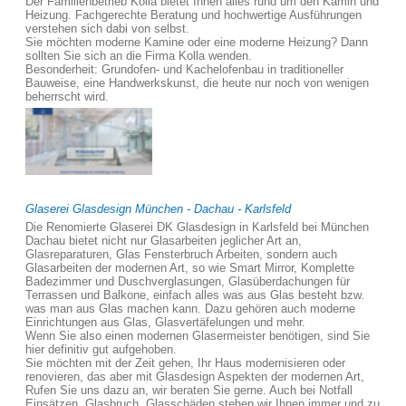
Der Familienbetrieb Kolla bietet Ihnen alles rund um den Kamin und
Heizung. Fachgerechte Beratung und hochwertige Ausführungen
verstehen sich dabi von selbst.
Sie möchten moderne Kamine oder eine moderne Heizung? Dann
sollten Sie sich an die Firma Kolla wenden.
Besonderheit: Grundofen- und Kachelofenbau in traditioneller
Bauweise, eine Handwerkskunst, die heute nur noch von wenigen
beherrscht wird.
Glaserei Glasdesign München - Dachau - Karlsfeld
Die Renomierte Glaserei DK Glasdesign in Karlsfeld bei München
Dachau bietet nicht nur Glasarbeiten jeglicher Art an,
Glasreparaturen, Glas Fensterbruch Arbeiten, sondern auch
Glasarbeiten der modernen Art, so wie Smart Mirror, Komplette
Badezimmer und Duschverglasungen, Glasüberdachungen für
Terrassen und Balkone, einfach alles was aus Glas besteht bzw.
was man aus Glas machen kann. Dazu gehören auch moderne
Einrichtungen aus Glas, Glasvertäfelungen und mehr.
Wenn Sie also einen modernen Glasermeister benötigen, sind Sie
hier definitiv gut aufgehoben.
Sie möchten mit der Zeit gehen, Ihr Haus modernisieren oder
renovieren, das aber mit Glasdesign Aspekten der modernen Art,
Rufen Sie uns dazu an, wir beraten Sie gerne. Auch bei Notfall
Einsätzen, Glasbruch, Glasschäden stehen wir Ihnen immer und zu