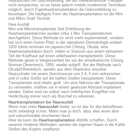
Haarausfalls mit Glatzenbildung, die auf medikamentöse Therapie
nicht ansprechen, ist es heute jedoch mittels modernster Techniken
möglich, durch Eigenhaartransplantation die Glatzenbildung zu
beseitigen. Die häufigste Form der Haartransplantation ist die Mini
und Mikro Graft Technik.
Haar Ausfall
Mini und Mikrotransplantate Seit Einführung der
Haartransplantationen wurden zirka 1 Mio Transplantationen
durchgeführt. Diese Methode ist nicht mehr experimentell, sondern
hat sich einen festen Platz in der operativen Dermatologie erobert.
1930 führte erstmals ein japanischer Chirurg, Okuda, eine
Haartransplantation durch, indem er Stanzen aus einem behaarten
Teil der Kopfhaut auf einen unbehaarten transplantierte. Diese
Methode geriet in Vergessenheit bis sie der amerikanische Chirurg,
Norman Ohrentreich, 1955, wieder aufgriff. Bei der Methode nach
Okuda/Ohrentreich, werden aus dem Haarkranz einzelne
Hautzylinder mit einem Durchmesser von 3 4, 5 mm entnommen
und in voller Größe auf die kahlen Stellen transplantiert. Diese
Transplantate sind relativ groß. Um eine Nekrose der Transplantate
zu vermeiden, müßten sie in einem gewissen Abstand implantiert
werden. Daher sind sie selbst nach mehrfachen Eingriffen mit
Verdichtung immer noch als Büschel zu erkennen.
Haartransplantation bei Haarausfall
Wenn man unter
Haarausfall
leidet, so ist das für den betroffenen
nicht unbedingt schön. Meint man ja doch, dass dies einen älter
und unkomfortable erscheinen lässt.
Aber da kann die
Haartransplantation
Abhilfe schaffen. Durch
neueste moderne Methoden, werden die eigenen Haare in die Kahle
Stellen des Kopfes verpflanzt.