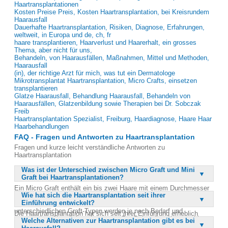
Haartransplantationen
Kosten Preise Preis, Kosten Haartransplantation, bei Kreisrundem
Haarausfall
Dauerhafte Haartransplantation, Risiken, Diagnose, Erfahrungen,
weltweit, in Europa und de, ch, fr
haare transplantieren, Haarverlust und Haarerhalt, ein grosses
Thema, aber nicht für uns,
Behandeln, von Haarausfällen, Maßnahmen, Mittel und Methoden,
Haarausfall
(in), der richtige Arzt für mich, was tut ein Dermatologe
Mikrotransplantat Haartransplantation, Micro Crafts, einsetzen
transplantieren
Glatze Haarausfall, Behandlung Haarausfall, Behandeln von
Haarausfällen, Glatzenbildung sowie Therapien bei Dr. Sobczak
Freib
Haartransplantation Spezialist, Freiburg, Haardiagnose, Haare Haar
Haarbehandlungen
FAQ - Fragen und Antworten zu Haartransplantation
Fragen und kurze leicht verständliche Antworten zu
Haartransplantation
Was ist der Unterschied zwischen Micro Graft und Mini
Graft bei Haartransplantationen?
Ein Micro Graft enthält ein bis zwei Haare mit einem Durchmesser
Wie hat sich die Haartransplantation seit ihrer
von 0,7–0,9 mm, während ein Mini Graft drei bis fünf Haare mit
Einführung entwickelt?
einem Durchmesser von 1,0–1,2 mm enthält. Diese
unterschiedlichen Graft-Typen werden je nach Bedarf und
Die Haartransplantation hat sich seit ihrer Einführung erheblich
gewünschter Haardichte eingesetzt. Pro Behandlung können bis zu
Welche Alternativen zur Haartransplantation gibt es bei
weiterentwickelt. Ursprünglich wurde die Methode in den 1930er
1.500 dieser Transplantate verwendet werden, um eine natürliche