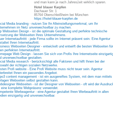
und man kann je nach Jahreszeit wirklich sparen.
Hotel blauer Karpfen
Dachauer Str. 1
85764 Oberschleißheim bei München
https://hotel-blauer-karpfen.de
cial Media branding - nutzen Sie Ihr Alleinstellungsmerkmal, um Ihr
ternehmen im Netz unverwechselbar zu machen.
p Webseiten Design - ist die optimale Gestaltung und perfekte technische
setzung der Webseiten Ihres Unternehmens.
uer Internetauftrittt - jede Firma sollte im Internet präsent sein. Eine Agentur
staltet Ihren Internetauftritt.
siness Webseiten Designer - entwickelt und entwirft die besten Webseiten für
ren perfekten Internetauftritt.
mepage Web Design - lassen Sie sich von Profis Ihre Internetseite einzigarti
d unverwechselbar gestalten.
cial Media research - berücksichtigt alle Faktoren und hilft Ihnen bei der
swahl der richtigen sozialen Netzwerke.
sten Profi website - Eine Profi Website muss nicht teuer sein. Agentur
terbreitet Ihnen ein passendes Angebot.
po3 content management - ist ein ausgereiftes System, mit dem man mittels
rlagen Webseiten selbst gestalten kann.
bdesigner Webseiten - ist der Designer von Webseiten - oft wird der Ausdruc
r eine komplette Webpräsenz verwendet.
mpetente Werbeagentur - eine Agentur gestaltet Ihren Werbeauftritt in allen
dien einzigartig und unverwechselbar.