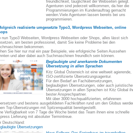
freundlichkeit, tauglichkeit der Webseiten gelegt.
Agenturen sind jederzeit willkommen, da hier die
Programmierungen im Kundenauftrag gemacht
werden.Viele Agenturen lassen bereits bei uns
programmieren.
folgreich realisierte umgesetzte Typo3, Wordpress Webseiten, online
hops
 nun Typo3 Webseiten, Wordpress Webseiten oder Shops, alles lässt sich
setzen, am besten professionel, damit Sie keine Probleme bei den
chmaschinen bekommen.
hen Sie hier nur mal ein paar Beispiele, wie erfolgreiche Seiten Aussehen
nnten und aber dabei auch Suchmaschinen freundlich sein können.
Beglaubigte und anerkannte Dokumenten
Übersetzung in allen Sprachen
Kitz Global Österreich ist eine weltweit agierende,
ISO-zertifizierte Übersetzungsagentur.
Für den Bedarf an Fachübersetzungen,
beglaubigten Übersetzungen, oder auch juristisch
Übersetzungen in allen Sprachen ist Kitz Global ih
bester Ansprechpartner.
Mit über 3000 hochqualifizierten, erfahrenen
ersetzern und bestens ausgebildeten Fachkräften rund um den Globus werde
nen Top-Übersetzungen mit Spitzenqualität bereitgestellt.
ne Verfügbarkeit von 7 Tage die Woche bietet das Team ihnen eine schnelle
press Lieferung mit absoluter Termintreue.
r Deutschland:
glaubigte Übersetzungen
Haus Felburg: Das Ferienhaus im traumhaften