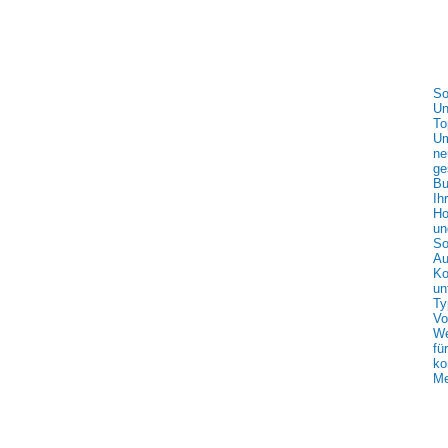
So
Un
To
Um
ne
ge
Bu
Ih
Ho
un
So
Au
Ko
un
Ty
Vo
We
fü
ko
Me