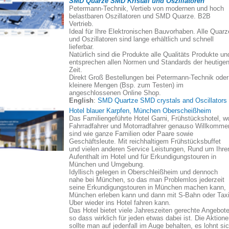
SMD Quarze SMD Kristall und Oszillatoren
Petermann-Technik, Vertieb von modernen und hoch
belastbaren Oszillatoren und SMD Quarze. B2B
Vertrieb.
Ideal für Ihre Elektronischen Bauvorhaben. Alle Quarz
und Oszillatoren sind lange erhältlich und schnell
lieferbar.
Natürlich sind die Produkte alle Qualitäts Produkte un
entsprechen allen Normen und Standards der heutige
Zeit.
Direkt Groß Bestellungen bei Petermann-Technik oder
kleinere Mengen (Bsp. zum Testen) im
angeschlossenen Online Shop.
English
:
SMD Quartze SMD crystals and Oscillators
Hotel blauer Karpfen, München Oberscheißheim
Das Familiengeführte Hotel Garni, Frühstückshotel, w
Fahrradfahrer und Motorradfahrer genauso Willkomme
sind wie ganze Familien oder Paare sowie
Geschäftsleute. Mit reichhaltigem Frühstücksbuffet
und vielen anderen Service Leistungen, Rund um Ihre
Aufenthalt im Hotel und für Erkundigungstouren in
München und Umgebung.
Idyllisch gelegen in Oberschleißheim und dennoch
nahe bei München, so das man Problemlos jederzeit
seine Erkundigungstouren in München machen kann,
München erleben kann und dann mit S-Bahn oder Taxi
Uber wieder ins Hotel fahren kann.
Das Hotel bietet viele Jahreszeiten gerechte Angebote
so dass wirklich für jeden etwas dabei ist. Die Aktion
sollte man auf jedenfall im Auge behalten, es lohnt si