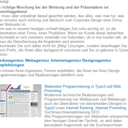
eiligt.
r richtige Mischung bei der Werbung und der Präsentation ist
sschlaggebend
.
 muss aber unbedingt darauf geachtet werden, das alles, was man tut, was
n umsetzt auch stimmig und identisch zum Corporate Design einer Firma,
ner Webseite ist.
nn was in unserer heutigen schnell lebigen Zeit sehr wichtig ist, ist die
äsentation einer Firma, eines Produktes. Wenn ein Kunde etwas betrachtet,
tscheidet er sich meistens innerhalb von Sekunden, ob er nun kaufen will, ob
 nun die Dienstleistung die Angeboten wird annimmt.
tscheiden Sie sich daher nicht für „Billig“ Lösungen, sondern beauftragen Sie
eich Profis, die Ihnen alles fachgerecht umsetzen und Sie so gekonnt in Szen
tzen.
rbeagentur, Webagentur, Internetagentur Designagentur
mpfehlungen
r können Ihnen Agenturen, Firmen empfehlen, die Ihnen bei Ihren Design,
ogrammierungen und Realisierungen behilflich sind.
Webseiten Programmierung in Typo3 und Web
Promoting
Modernste technische Realisierungen und
Programmierung von Weblayouts und Webdesign,
auch die Übernahme von bestehenden Designs in
Typo3
sowie
Internet Ranking, Internet Promoting
,
Suchmaschinenoptimierung SEO.
Alle Programmierungen von Webseiten entsprech
dem heutigen Stand der Technik, es wird dabei
besonderer Augenmerk auf die Suchmaschinen