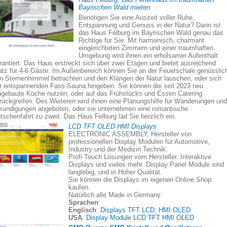
Bayrischen Wald mieten
Benötigen Sie eine Auszeit voller Ruhe,
Entspannung und Genuss in der Natur? Dann ist
das Haus Felburg im Bayrischen Wald genau das
Richtige für Sie. Mit harmonisch, charmant
eingerichteten Zimmern und einer traumhaften
Umgebung wird ihnen ein erholsamer Aufenthalt
rantiert. Das Haus erstreckt sich über zwei Etagen und bietet ausreichend
atz für 4-6 Gäste. Im Außenbereich können Sie an der Feuerschale genüsslic
n Sternenhimmel betrachten und den Klängen der Natur lauschen, oder sich
r entspannenden Fass-Sauna hingeben. Sie können die seit 2023 neu
ngebaute Küche nutzen, oder auf das Frühstücks und Essen Catering
rückgreifen. Des Weiteren wird ihnen eine Planungshilfe für Wanderungen und
kundigungen angeboten, oder sie unternehmen eine romantische
tschenfahrt zu zweit. Das Haus Felburg läd Sie herzlich ein.
LCD TFT OLED HMI Displays
ELECTRONIC ASSEMBLY, Hersteller von
professionellen Display Modulen für Automotive,
Industry und der Medizin Technik.
Profi Touch Lösungen vom Hersteller. Interaktive
Displays und vieles mehr. Display Panel Module sind
langlebig, und in Hoher Qualität.
Sie können die Displays im eigenen Online Shop
kaufen.
Natürlich alle Made in Germany.
Sprachen
:
Englisch
:
Displays TFT LCD, HMI OLED
USA
:
Display Module LCD TFT HMI OLED