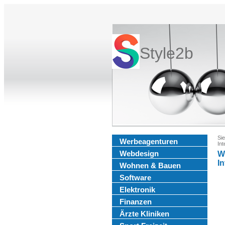
Style2b
Sie
Werbeagenturen
Int
Webdesign
We
In
Wohnen & Bauen
Software
Elektronik
Finanzen
Ärzte Kliniken