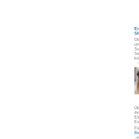
Er
S
Ob
um
Su
Se
kö
Üb
ih
Ei
Ex
Fü
Be