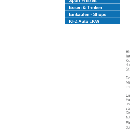
Sport Freizeit
Essen & Trinken
Einkaufen - Shops
KFZ Auto LKW
Al
In
Ko
du
St
Da
Ma
im
Ei
Fa
un
st
Di
au
Ei
du