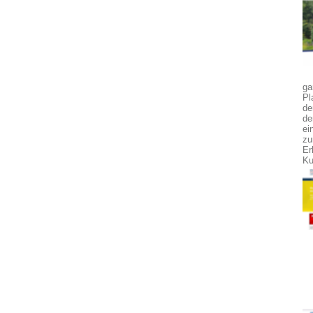
ga
Pl
de
de
ei
zu
Er
Ku