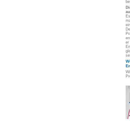
bet
Di
au
Es
ma
ei
De
Pr
en
er
En
gl
se
We
E
Wi
Pr