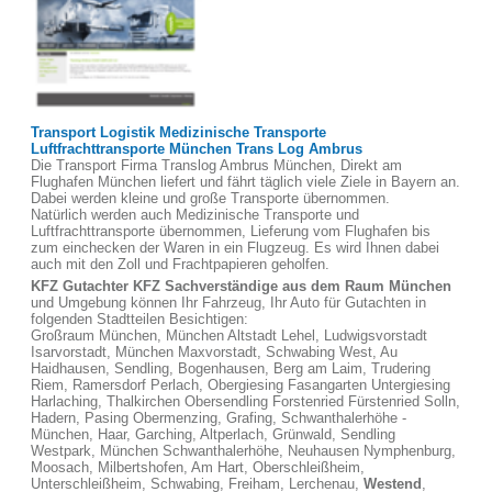
Transport Logistik Medizinische Transporte
Luftfrachttransporte München Trans Log Ambrus
Die Transport Firma Translog Ambrus München, Direkt am
Flughafen München liefert und fährt täglich viele Ziele in Bayern an.
Dabei werden kleine und große Transporte übernommen.
Natürlich werden auch Medizinische Transporte und
Luftfrachttransporte übernommen, Lieferung vom Flughafen bis
zum einchecken der Waren in ein Flugzeug. Es wird Ihnen dabei
auch mit den Zoll und Frachtpapieren geholfen.
KFZ Gutachter KFZ Sachverständige aus dem Raum München
und Umgebung können Ihr Fahrzeug, Ihr Auto für Gutachten in
folgenden Stadtteilen Besichtigen:
Großraum München, München Altstadt Lehel, Ludwigsvorstadt
Isarvorstadt, München Maxvorstadt, Schwabing West, Au
Haidhausen, Sendling, Bogenhausen, Berg am Laim, Trudering
Riem, Ramersdorf Perlach, Obergiesing Fasangarten Untergiesing
Harlaching, Thalkirchen Obersendling Forstenried Fürstenried Solln,
Hadern, Pasing Obermenzing, Grafing, Schwanthalerhöhe -
München, Haar, Garching, Altperlach, Grünwald, Sendling
Westpark, München Schwanthalerhöhe, Neuhausen Nymphenburg,
Moosach, Milbertshofen, Am Hart, Oberschleißheim,
Unterschleißheim, Schwabing, Freiham, Lerchenau,
Westend
,