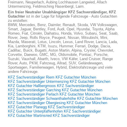
Freimann, Neuperlach, Aubing Lochhausen Langwied, Allach
Untermenzing, Feldmoching Hasenbergl, Laim.
Ein freier Neutraler Unabhängiger KFZ Sachverständiger, KFZ
Gutachter
ist in der Lage für folgende Fahrzeuge - Auto Gutachten
zu erstellen:
BMW, Mercedes, Benz, Daimler, Renault, Skoda, VW Volkswagen,
Smart, Jaguar, Bentley, Ford, Audi, Opel, Hyundai, Toyota, Alpha
Romeo, Fiat, Citroën, Daihatsu, Honda, Volvo, Subaru, Seat, Saab,
Rover, Jeep, Rolls Royce, Peugeot, Nissan, Mitsubishi, Mini,
Mazda, Maserati, Lotus, Lincoln, Lexus, Land Rover, Lancia, Lada,
Kia, Lamborghini, KTM, Isuzu, Hummer, Ferrari, Dodge, Dacia,
Cadillac, Buick, Bugatti, Aston Martin, Alpina, Crysler, Chevrolet,
Corvette, Daewoo, GMC, MG, Oldsmobile, Pontiac, Porsche,
Suzuki, Vauxhall, Abarth, Iveco, VW Käfer, Land Cruiser, Range
Rover, Auto, PKW, Fahrzeug, Allrad, SUV, Geländewagen,
Sportwagen, Familienwagen, Hybrid, Elektrofahrzeuge und viele
andere Fahrzeuge.
KFZ Sachverständiger Riem KFZ Gutachter München
KFZ Sachverständiger Untermenzing KFZ Gutachter München
KFZ Gutachter Hallbergmoos KFZ Sachverständiger
KFZ Sachverständiger Garching KFZ Gutachter München
KFZ Sachverständiger Perlach KFZ Gutachter München
KFZ Sachverständiger Schwanthalerhöhe KFZ Gutachter München
KFZ Sachverständiger Obergiesing KFZ Gutachter München
KFZ Gutachter Planegg KFZ Sachverständiger
KFZ Gutachter Unterpfaffenhofen KFZ Sachverständiger
KFZ Gutachter Martinsried KFZ Sachverständiger