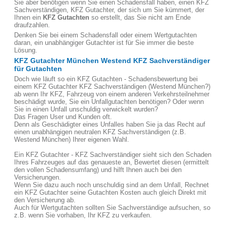
Sie aber benötigen wenn Sie einen Schadensfall haben, einen KFZ
Sachverständigen, KFZ Gutachter, der sich um Sie kümmert, der
Ihnen ein
KFZ Gutachten
so erstellt, das Sie nicht am Ende
draufzahlen.
Denken Sie bei einem Schadensfall oder einem Wertgutachten
daran, ein unabhängiger Gutachter ist für Sie immer die beste
Lösung.
KFZ Gutachter München Westend KFZ Sachverständiger
für Gutachten
Doch wie läuft so ein KFZ Gutachten - Schadensbewertung bei
einem KFZ Gutachter KFZ Sachverständigen (Westend München?)
ab wenn Ihr KFZ, Fahrzeug von einem anderen Verkehrsteilnehmer
beschädigt wurde, Sie ein Unfallgutachten benötigen? Oder wenn
Sie in einen Unfall unschuldig verwickelt wurden?
Das Fragen User und Kunden oft.
Denn als Geschädigter eines Unfalles haben Sie ja das Recht auf
einen unabhängigen neutralen KFZ Sachverständigen (z.B.
Westend München) Ihrer eigenen Wahl.
Ein KFZ Gutachter - KFZ Sachverständiger sieht sich den Schaden
Ihres Fahrzeuges auf das genaueste an, Bewertet diesen (ermittelt
den vollen Schadensumfang) und hilft Ihnen auch bei den
Versicherungen.
Wenn Sie dazu auch noch unschuldig sind an dem Unfall, Rechnet
ein KFZ Gutachter seine Gutachten Kosten auch gleich Direkt mit
den Versicherung ab.
Auch für Wertgutachten sollten Sie Sachverständige aufsuchen, so
z.B. wenn Sie vorhaben, Ihr KFZ zu verkaufen.