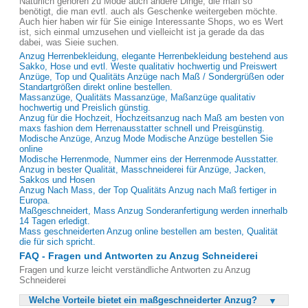
Natürlich gehören zu Mode auch andere Dinge, die man so
benötigt, die man evtl. auch als Geschenke weitergeben möchte.
Auch hier haben wir für Sie einige Interessante Shops, wo es Wert
ist, sich einmal umzusehen und vielleicht ist ja gerade da das
dabei, was Sieie suchen.
Anzug Herrenbekleidung, elegante Herrenbekleidung bestehend aus
Sakko, Hose und evtl. Weste qualitativ hochwertig und Preiswert
Anzüge, Top und Qualitäts Anzüge nach Maß / Sondergrüßen oder
Standartgrößen direkt online bestellen.
Massanzüge, Qualitäts Massanzüge, Maßanzüge qualitativ
hochwertig und Preislich günstig.
Anzug für die Hochzeit, Hochzeitsanzug nach Maß am besten von
maxs fashion dem Herrenausstatter schnell und Preisgünstig.
Modische Anzüge, Anzug Mode Modische Anzüge bestellen Sie
online
Modische Herrenmode, Nummer eins der Herrenmode Ausstatter.
Anzug in bester Qualität, Masschneiderei für Anzüge, Jacken,
Sakkos und Hosen
Anzug Nach Mass, der Top Qualitäts Anzug nach Maß fertiger in
Europa.
Maßgeschneidert, Mass Anzug Sonderanfertigung werden innerhalb
14 Tagen erledigt.
Mass geschneiderten Anzug online bestellen am besten, Qualität
die für sich spricht.
FAQ - Fragen und Antworten zu Anzug Schneiderei
Fragen und kurze leicht verständliche Antworten zu Anzug
Schneiderei
Welche Vorteile bietet ein maßgeschneiderter Anzug?