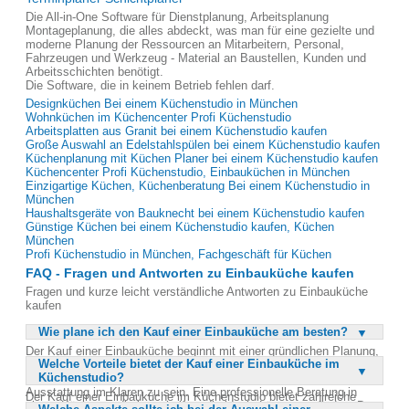
Die All-in-One Software für Dienstplanung, Arbeitsplanung
Montageplanung, die alles abdeckt, was man für eine gezielte und
moderne Planung der Ressourcen an Mitarbeitern, Personal,
Fahrzeugen und Werkzeug - Material an Baustellen, Kunden und
Arbeitsschichten benötigt.
Die Software, die in keinem Betrieb fehlen darf.
Designküchen Bei einem Küchenstudio in München
Wohnküchen im Küchencenter Profi Küchenstudio
Arbeitsplatten aus Granit bei einem Küchenstudio kaufen
Große Auswahl an Edelstahlspülen bei einem Küchenstudio kaufen
Küchenplanung mit Küchen Planer bei einem Küchenstudio kaufen
Küchencenter Profi Küchenstudio, Einbauküchen in München
Einzigartige Küchen, Küchenberatung Bei einem Küchenstudio in
München
Haushaltsgeräte von Bauknecht bei einem Küchenstudio kaufen
Günstige Küchen bei einem Küchenstudio kaufen, Küchen
München
Profi Küchenstudio in München, Fachgeschäft für Küchen
FAQ - Fragen und Antworten zu Einbauküche kaufen
Fragen und kurze leicht verständliche Antworten zu Einbauküche
kaufen
Wie plane ich den Kauf einer Einbauküche am besten?
Der Kauf einer Einbauküche beginnt mit einer gründlichen Planung,
Welche Vorteile bietet der Kauf einer Einbauküche im
die alle Ihre Wünsche und Anforderungen berücksichtigt. Es ist
Küchenstudio?
wichtig, sich über den verfügbaren Platz und die gewünschte
Ausstattung im Klaren zu sein. Eine professionelle Beratung in
Der Kauf einer Einbauküche im Küchenstudio bietet zahlreiche
einem Küchenstudio kann helfen, die ideale Lösung zu finden. Dort