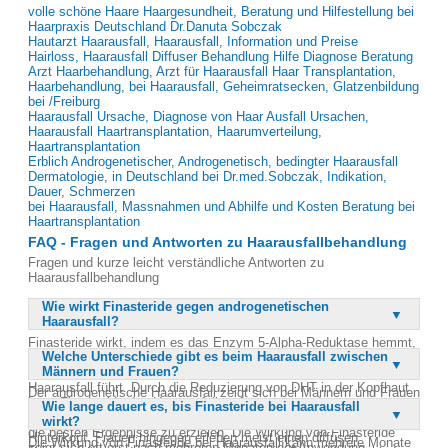
volle schöne Haare Haargesundheit, Beratung und Hilfestellung bei
Haarpraxis Deutschland Dr.Danuta Sobczak
Hautarzt Haarausfall, Haarausfall, Information und Preise
Hairloss, Haarausfall Diffuser Behandlung Hilfe Diagnose Beratung
Arzt Haarbehandlung, Arzt für Haarausfall Haar Transplantation,
Haarbehandlung, bei Haarausfall, Geheimratsecken, Glatzenbildung
bei /Freiburg
Haarausfall Ursache, Diagnose von Haar Ausfall Ursachen,
Haarausfall Haartransplantation, Haarumverteilung,
Haartransplantation
Erblich Androgenetischer, Androgenetisch, bedingter Haarausfall
Dermatologie, in Deutschland bei Dr.med.Sobczak, Indikation,
Dauer, Schmerzen
bei Haarausfall, Massnahmen und Abhilfe und Kosten Beratung bei
Haartransplantation
FAQ - Fragen und Antworten zu Haarausfallbehandlung
Fragen und kurze leicht verständliche Antworten zu
Haarausfallbehandlung
Wie wirkt Finasteride gegen androgenetischen
Haarausfall?
Finasteride wirkt, indem es das Enzym 5-Alpha-Reduktase hemmt,
Welche Unterschiede gibt es beim Haarausfall zwischen
das Testosteron in Dihydrotestosteron (DHT) umwandelt. DHT ist
Männern und Frauen?
verantwortlich für die Verkümmerung der Haarfollikel, was zu
Haarausfall führt. Durch die Reduzierung von DHT in der Kopfhaut
Der androgenetische Haarausfall zeigt sich bei Männern und Frauen
kann Finasteride den Haarausfall verlangsamen oder sogar
Wie lange dauert es, bis Finasteride bei Haarausfall
unterschiedlich. Bei Männern beginnt der Haarausfall oft mit einem
stoppen. Es ist wichtig, die Behandlung frühzeitig zu beginnen, um
wirkt?
zurückweichenden Haaransatz und einer Tonsurbildung am
die besten Ergebnisse zu erzielen. Die Wirkung von Finasteride
Hinterkopf. Frauen hingegen erleben meist einen diffusen
Die Wirkung von Finasteride bei Haarausfall kann mehrere Monate
zeigt sich oft erst nach mehreren Monaten der Anwendung.