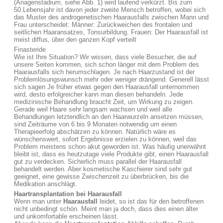
(Anagenstadium, siehe Abb. 1) wird laufend verkürzt. Bis zum
50.Lebensjahr ist davon jeder zweite Mensch betroffen, wobei sich
das Muster des androgenetischen Haarausfalls zwischen Mann und
Frau unterscheidet: Männer: Zurückweichen des frontalen und
seitlichen Haaransatzes, Tonsurbildung. Frauen: Der Haarausfall ist
meist diffus, über den ganzen Kopf verteilt
Finasteride
Wie ist Ihre Situation? Wir wissen, dass viele Besucher, die auf
unsere Seiten kommen, sich schon länger mit dem Problem des
Haarausfalls sich herumschlagen. Je nach Haarzustand ist der
Problemlösungswunsch mehr oder weniger drängend. Generell lässt
sich sagen Je früher etwas gegen den Haarausfall unternommen
wird, desto erfolgreicher kann man diesen behandeln. Jede
medizinische Behandlung braucht Zeit, um Wirkung zu zeigen.
Gerade weil Haare sehr langsam wachsen und weil alle
Behandlungen letztendlich an den Haarwurzeln ansetzen müssen,
sind Zeiträume von 6 bis 9 Monaten notwendig um einen
Therapieerfolg abschätzen zu können. Natürlich wäre es
wünschenswert, sofort Ergebnisse erzielen zu können, weil das
Problem meistens schon akut geworden ist. Was häufig unerwähnt
bleibt ist, dass es heutzutage viele Produkte gibt, einen Haarausfall
gut zu verdecken. Sicherlich muss parallel der Haarausfall
behandelt werden. Aber kosmetische Kaschierer sind sehr gut
geeignet, eine gewisse Zwischenzeit zu überbrücken, bis die
Medikation anschlägt.
Haartransplantation bei Haarausfall
Wenn man unter
Haarausfall
leidet, so ist das für den betroffenen
nicht unbedingt schön. Meint man ja doch, dass dies einen älter
und unkomfortable erscheinen lässt.