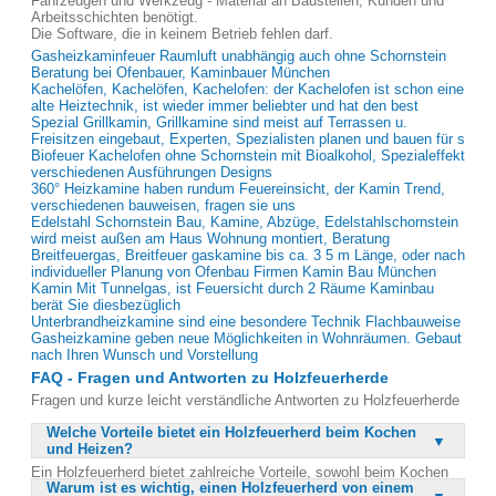
Fahrzeugen und Werkzeug - Material an Baustellen, Kunden und
Arbeitsschichten benötigt.
Die Software, die in keinem Betrieb fehlen darf.
Gasheizkaminfeuer Raumluft unabhängig auch ohne Schornstein
Beratung bei Ofenbauer, Kaminbauer München
Kachelöfen, Kachelöfen, Kachelofen: der Kachelofen ist schon eine
alte Heiztechnik, ist wieder immer beliebter und hat den best
Spezial Grillkamin, Grillkamine sind meist auf Terrassen u.
Freisitzen eingebaut, Experten, Spezialisten planen und bauen für s
Biofeuer Kachelofen ohne Schornstein mit Bioalkohol, Spezialeffekt
verschiedenen Ausführungen Designs
360° Heizkamine haben rundum Feuereinsicht, der Kamin Trend,
verschiedenen bauweisen, fragen sie uns
Edelstahl Schornstein Bau, Kamine, Abzüge, Edelstahlschornstein
wird meist außen am Haus Wohnung montiert, Beratung
Breitfeuergas, Breitfeuer gaskamine bis ca. 3 5 m Länge, oder nach
individueller Planung von Ofenbau Firmen Kamin Bau München
Kamin Mit Tunnelgas, ist Feuersicht durch 2 Räume Kaminbau
berät Sie diesbezüglich
Unterbrandheizkamine sind eine besondere Technik Flachbauweise
Gasheizkamine geben neue Möglichkeiten in Wohnräumen. Gebaut
nach Ihren Wunsch und Vorstellung
FAQ - Fragen und Antworten zu Holzfeuerherde
Fragen und kurze leicht verständliche Antworten zu Holzfeuerherde
Welche Vorteile bietet ein Holzfeuerherd beim Kochen
und Heizen?
Ein Holzfeuerherd bietet zahlreiche Vorteile, sowohl beim Kochen
Warum ist es wichtig, einen Holzfeuerherd von einem
als auch beim Heizen. Er ermöglicht ein natürliches Backen, Braten