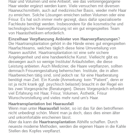
Haar und Volumen und eine Antwort, wie das verlorengegangene
Haar wieder ergänzt werden kann. Viele versuchen mit diversen
Haarwuchsmitteln, auch auf medizinischer Basis, wieder mehr Haar
zu erreichen. Solche Lösungen erreichen selten Volumen oder eine
Frisur. Es hat sich immer mehr gezeigt, dass dafür spezialisierte
Fachleute benötigt werden. Insbesondere für die kosmetische und
technologische Haarverpflanzung ist ein gut eingespieltes Team
von Haarästhetikern erforderlich.
Einzelhaar Verpflanzung Anbieter von Haarverpflanzungen
?
Die Haartransplantation gehört in die Hände eines gut eingespielten
Haarfachteams, welches täglich diese feine Umverteilung von
Haaren ausführt. Haartransplantation ist eine sehr sichere
Angelegenheit und eine handwerkliche Kunst. Vielleicht gibt es
deswegen auch so wenige Institute/ Anlaufstellen, die diese
Leistung anbieten. Auch Mediziner, die Haare verpflanzen, sollten
demnach Frisurengestaltung beherrschen. Institute, die in allen
Haarbereichen tätig sind, sind jedoch rar. für eine Haarberatung
benötigt man Zeit. Ein Kunde (Anmerkung: kein "Patient", denn er
ist ja nicht krank ggf. psychisch belastet) braucht in der Regel ein
bis zwei Vorgespräche (Beratungen). Dieses Vorgespräch erfordert
viel Erfahrung mit Haar, Frisur, Volumen, Ästhetik, Frisur
Wunschvorstellung und vieles mehr rund um's Haar.
Haartransplantation bei Haarausfall
Wenn man unter
Haarausfall
leidet, so ist das für den betroffenen
nicht unbedingt schön. Meint man ja doch, dass dies einen älter
und unkomfortable erscheinen lässt.
Aber da kann die
Haartransplantation
Abhilfe schaffen. Durch
neueste moderne Methoden, werden die eigenen Haare in die Kahle
Stellen des Kopfes verpflanzt.