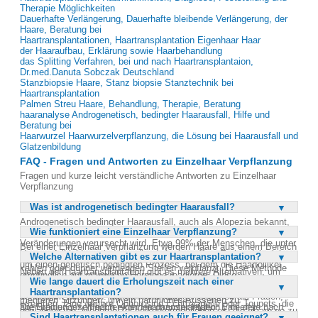
Therapie Möglichkeiten
Dauerhafte Verlängerung, Dauerhafte bleibende Verlängerung, der
Haare, Beratung bei
Haartransplantationen, Haartransplantation Eigenhaar Haar
der Haaraufbau, Erklärung sowie Haarbehandlung
das Splitting Verfahren, bei und nach Haartransplantaion,
Dr.med.Danuta Sobczak Deutschland
Stanzbiopsie Haare, Stanz biopsie Stanztechnik bei
Haartransplantation
Palmen Streu Haare, Behandlung, Therapie, Beratung
haaranalyse Androgenetisch, bedingter Haarausfall, Hilfe und
Beratung bei
Haarwurzel Haarwurzelverpflanzung, die Lösung bei Haarausfall und
Glatzenbildung
FAQ - Fragen und Antworten zu Einzelhaar Verpflanzung
Fragen und kurze leicht verständliche Antworten zu Einzelhaar
Verpflanzung
Was ist androgenetisch bedingter Haarausfall?
Androgenetisch bedingter Haarausfall, auch als Alopezia bekannt,
Wie funktioniert eine Einzelhaar Verpflanzung?
ist eine häufige Form des Haarausfalls, die durch hormonelle
Veränderungen verursacht wird. Etwa 99% der Menschen, die unter
Bei einer Einzelhaar Verpflanzung werden Haare aus einem Bereich
Haarausfall leiden, sind von dieser Art betroffen. Es handelt sich
Welche Alternativen gibt es zur Haartransplantation?
des Kopfes, in dem sie noch dicht wachsen, entnommen und in die
um einen genetisch bedingten Prozess, bei dem die Haarfollikel
kahlen oder dünner werdenden Stellen verpflanzt. Diese Methode
Neben der Haartransplantation gibt es mehrere Alternativen, um
empfindlich auf männliche Hormone reagieren. Diese
ist sehr präzise und erfordert ein erfahrenes Team von
Wie lange dauert die Erholungszeit nach einer
Haarausfall zu kaschieren oder zu behandeln. Eine Möglichkeit sind
Empfindlichkeit führt dazu, dass die Haare dünner werden und
Haarästhetikern. Die Transplantation erfolgt in der Regel in
Haartransplantation?
Haarwuchsmittel, die jedoch oft nicht das gewünschte Volumen
schließlich ausfallen. Männer sind häufiger betroffen als Frauen,
mehreren Sitzungen, um ein natürliches Aussehen zu
erreichen. Eine weitere Option sind Echthaarteile oder Toupets, die
aber beide Geschlechter können darunter leiden. Eine der
Die Erholungszeit nach einer Haartransplantation variiert je nach
gewährleisten. Moderne Techniken ermöglichen es, die Haare so zu
ohne Operation verwendet werden können. Diese Haarteile sind
Sind Haartransplantationen auch für Frauen geeignet?
effektivsten Lösungen für dieses Problem ist die Einzelhaar
Person und Umfang des Eingriffs. In der Regel können Patienten