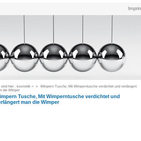
Imprin
 sind hier :
kosmetik
>
Wimpern Tusche, Mit Wimperntusche verdichtet und verlängert
n die Wimper
impern Tusche, Mit Wimperntusche verdichtet und
erlängert man die Wimper