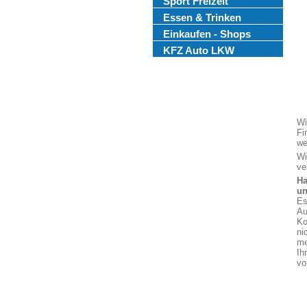
Sport Freizeit
Essen & Trinken
Einkaufen - Shops
KFZ Auto LKW
Wi
Fi
we
Wi
ve
Ha
un
Es
Au
Ko
ni
me
Ih
vo