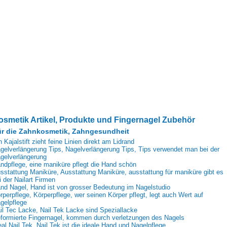
osmetik Artikel, Produkte und Fingernagel Zubehör
r die Zahnkosmetik, Zahngesundheit
n Kajalstift zieht feine Linien direkt am Lidrand
gelverlängerung Tips, Nagelverlängerung Tips, Tips verwendet man bei der
gelverlängerung
ndpflege, eine maniküre pflegt die Hand schön
sstattung Maniküre, Ausstattung Maniküre, ausstattung für maniküre gibt es
i der Nailart Firmen
nd Nagel, Hand ist von grosser Bedeutung im Nagelstudio
rperpflege, Körperpflege, wer seinen Körper pflegt, legt auch Wert auf
gelpflege
il Tec Lacke, Nail Tek Lacke sind Speziallacke
formierte Fingernagel, kommen durch verletzungen des Nagels
eal Nail Tek, Nail Tek ist die ideale Hand und Nagelpflege