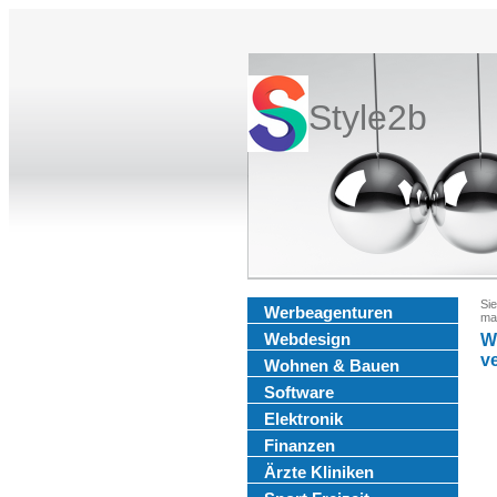
Style2b
Sie
Werbeagenturen
ma
Webdesign
W
v
Wohnen & Bauen
Software
Elektronik
Finanzen
Ärzte Kliniken