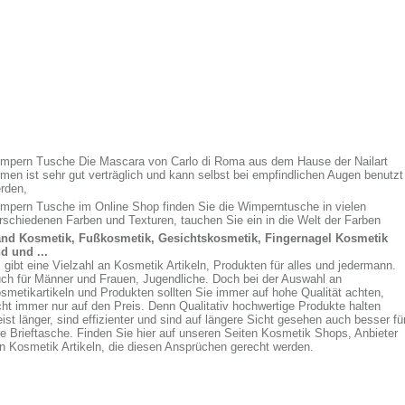
mpern Tusche Die Mascara von Carlo di Roma aus dem Hause der Nailart
rmen ist sehr gut verträglich und kann selbst bei empfindlichen Augen benutzt
rden,
mpern Tusche im Online Shop finden Sie die Wimperntusche in vielen
rschiedenen Farben und Texturen, tauchen Sie ein in die Welt der Farben
nd Kosmetik, Fußkosmetik, Gesichtskosmetik, Fingernagel Kosmetik
d und ...
 gibt eine Vielzahl an Kosmetik Artikeln, Produkten für alles und jedermann.
ch für Männer und Frauen, Jugendliche. Doch bei der Auswahl an
smetikartikeln und Produkten sollten Sie immer auf hohe Qualität achten,
cht immer nur auf den Preis. Denn Qualitativ hochwertige Produkte halten
ist länger, sind effizienter und sind auf längere Sicht gesehen auch besser fü
re Brieftasche. Finden Sie hier auf unseren Seiten Kosmetik Shops, Anbieter
n Kosmetik Artikeln, die diesen Ansprüchen gerecht werden.