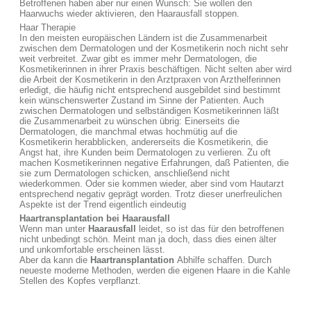
Betroffenen haben aber nur einen Wunsch: Sie wollen den
Haarwuchs wieder aktivieren, den Haarausfall stoppen.
Haar Therapie
In den meisten europäischen Ländern ist die Zusammenarbeit
zwischen dem Dermatologen und der Kosmetikerin noch nicht sehr
weit verbreitet. Zwar gibt es immer mehr Dermatologen, die
Kosmetikerinnen in ihrer Praxis beschäftigen. Nicht selten aber wird
die Arbeit der Kosmetikerin in den Arztpraxen von Arzthelferinnen
erledigt, die häufig nicht entsprechend ausgebildet sind bestimmt
kein wünschenswerter Zustand im Sinne der Patienten. Auch
zwischen Dermatologen und selbständigen Kosmetikerinnen läßt
die Zusammenarbeit zu wünschen übrig: Einerseits die
Dermatologen, die manchmal etwas hochmütig auf die
Kosmetikerin herabblicken, andererseits die Kosmetikerin, die
Angst hat, ihre Kunden beim Dermatologen zu verlieren. Zu oft
machen Kosmetikerinnen negative Erfahrungen, daß Patienten, die
sie zum Dermatologen schicken, anschließend nicht
wiederkommen. Oder sie kommen wieder, aber sind vom Hautarzt
entsprechend negativ geprägt worden. Trotz dieser unerfreulichen
Aspekte ist der Trend eigentlich eindeutig
Haartransplantation bei Haarausfall
Wenn man unter
Haarausfall
leidet, so ist das für den betroffenen
nicht unbedingt schön. Meint man ja doch, dass dies einen älter
und unkomfortable erscheinen lässt.
Aber da kann die
Haartransplantation
Abhilfe schaffen. Durch
neueste moderne Methoden, werden die eigenen Haare in die Kahle
Stellen des Kopfes verpflanzt.