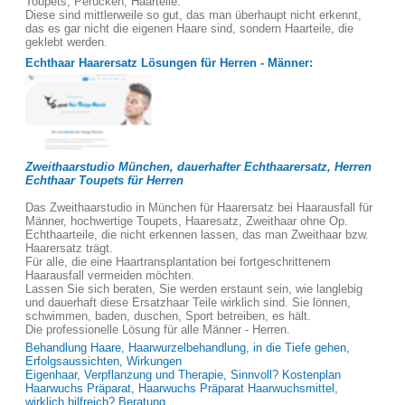
Toupets, Perücken, Haarteile.
Diese sind mittlerweile so gut, das man überhaupt nicht erkennt,
das es gar nicht die eigenen Haare sind, sondern Haarteile, die
geklebt werden.
Echthaar Haarersatz Lösungen für Herren - Männer:
Zweithaarstudio München, dauerhafter Echthaarersatz, Herren
Echthaar Toupets für Herren
Das Zweithaarstudio in München für Haarersatz bei Haarausfall für
Männer, hochwertige Toupets, Haaresatz, Zweithaar ohne Op.
Echthaarteile, die nicht erkennen lassen, das man Zweithaar bzw.
Haarersatz trägt.
Für alle, die eine Haartransplantation bei fortgeschrittenem
Haarausfall vermeiden möchten.
Lassen Sie sich beraten, Sie werden erstaunt sein, wie langlebig
und dauerhaft diese Ersatzhaar Teile wirklich sind. Sie lönnen,
schwimmen, baden, duschen, Sport betreiben, es hält.
Die professionelle Lösung für alle Männer - Herren.
Behandlung Haare, Haarwurzelbehandlung, in die Tiefe gehen,
Erfolgsaussichten, Wirkungen
Eigenhaar, Verpflanzung und Therapie, Sinnvoll? Kostenplan
Haarwuchs Präparat, Haarwuchs Präparat Haarwuchsmittel,
wirklich hilfreich? Beratung