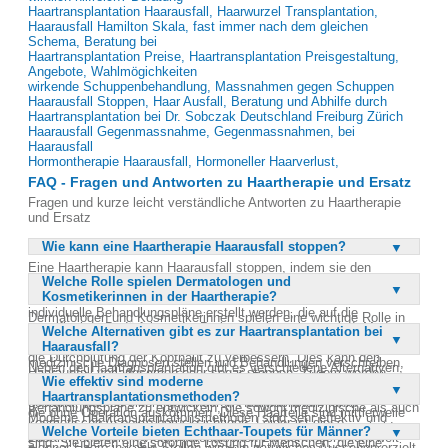
Haartransplantation Haarausfall, Haarwurzel Transplantation,
Haarausfall Hamilton Skala, fast immer nach dem gleichen
Schema, Beratung bei
Haartransplantation Preise, Haartransplantation Preisgestaltung,
Angebote, Wahlmögichkeiten
wirkende Schuppenbehandlung, Massnahmen gegen Schuppen
Haarausfall Stoppen, Haar Ausfall, Beratung und Abhilfe durch
Haartransplantation bei Dr. Sobczak Deutschland Freiburg Zürich
Haarausfall Gegenmassnahme, Gegenmassnahmen, bei
Haarausfall
Hormontherapie Haarausfall, Hormoneller Haarverlust,
FAQ - Fragen und Antworten zu Haartherapie und Ersatz
Fragen und kurze leicht verständliche Antworten zu Haartherapie
und Ersatz
Wie kann eine Haartherapie Haarausfall stoppen?
Eine Haartherapie kann Haarausfall stoppen, indem sie den
Welche Rolle spielen Dermatologen und
Haarwuchs reaktiviert und die Kopfhaut stärkt. Durch die
Kosmetikerinnen in der Haartherapie?
Zusammenarbeit von Dermatologen und Kosmetikerinnen können
individuelle Behandlungspläne erstellt werden, die auf die
Dermatologen und Kosmetikerinnen spielen eine wichtige Rolle in
spezifischen Bedürfnisse der Patienten abgestimmt sind. Moderne
Welche Alternativen gibt es zur Haartransplantation bei
der Haartherapie, indem sie ihre Fachkenntnisse kombinieren, um
Methoden und Produkte helfen, die Haarfollikel zu stimulieren und
Haarausfall?
optimale Ergebnisse zu erzielen. Dermatologen können
die Durchblutung der Kopfhaut zu verbessern. Dies kann den
medizinische Diagnosen stellen und Behandlungen verschreiben,
Neben der Haartransplantation gibt es verschiedene Alternativen,
Haarausfall verlangsamen oder sogar stoppen. Zudem werden
während Kosmetikerinnen ergänzende Pflege und Beratung bieten.
Wie effektiv sind moderne
um Haarausfall zu kaschieren oder zu behandeln. Eine Möglichkeit
durch regelmäßige Behandlungen die Haarwurzeln genährt und
Diese Zusammenarbeit ermöglicht es, umfassende
Haartransplantationsmethoden?
sind Echthaar- oder Zweithaarlösungen wie Toupets und Perücken,
gestärkt, was zu einem gesünderen Haarwachstum führt.
Behandlungspläne zu entwickeln, die sowohl medizinische als auch
die ohne Operation auskommen. Diese Haarteile sind mittlerweile
Moderne Haartransplantationsmethoden sind sehr effektiv und
kosmetische Aspekte berücksichtigen. Leider ist diese
so hochwertig, dass sie kaum von echtem Haar zu unterscheiden
Welche Vorteile bieten Echthaar-Toupets für Männer?
bieten dauerhafte Lösungen für Haarausfall. Durch die Verpflanzung
Zusammenarbeit in vielen europäischen Ländern noch nicht weit
sind. Sie bieten eine sofortige Lösung für Menschen, die eine
eigener Haare in kahle Stellen wird ein natürliches Aussehen erzielt,