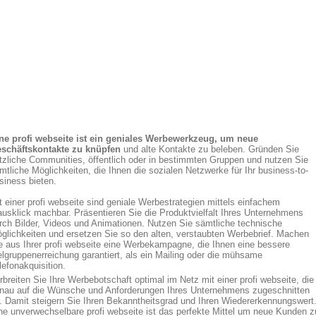
ne profi webseite ist ein geniales Werbewerkzeug, um neue
schäftskontakte zu knüpfen
und alte Kontakte zu beleben. Gründen Sie
tzliche Communities, öffentlich oder in bestimmten Gruppen und nutzen Sie
mtliche Möglichkeiten, die Ihnen die sozialen Netzwerke für Ihr business-to-
siness bieten.
t einer profi webseite sind geniale Werbestrategien mittels einfachem
usklick machbar. Präsentieren Sie die Produktvielfalt Ihres Unternehmens
rch Bilder, Videos und Animationen. Nutzen Sie sämtliche technische
glichkeiten und ersetzen Sie so den alten, verstaubten Werbebrief. Machen
e aus Ihrer profi webseite eine Werbekampagne, die Ihnen eine bessere
elgruppenerreichung garantiert, als ein Mailing oder die mühsame
lefonakquisition.
rbreiten Sie Ihre Werbebotschaft optimal im Netz mit einer profi webseite, die
nau auf die Wünsche und Anforderungen Ihres Unternehmens zugeschnitten
t. Damit steigern Sie Ihren Bekanntheitsgrad und Ihren Wiedererkennungswert
ne unverwechselbare profi webseite ist das perfekte Mittel um neue Kunden z