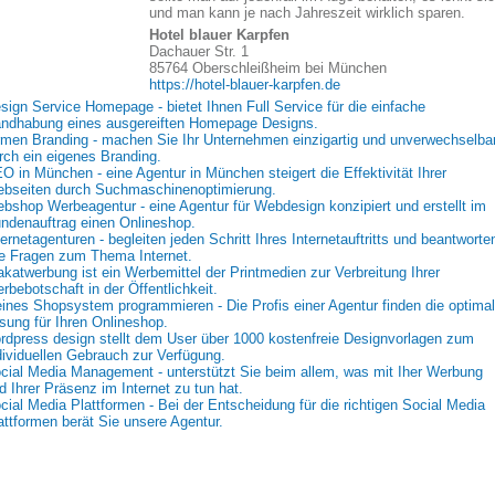
und man kann je nach Jahreszeit wirklich sparen.
Hotel blauer Karpfen
Dachauer Str. 1
85764 Oberschleißheim bei München
https://hotel-blauer-karpfen.de
sign Service Homepage - bietet Ihnen Full Service für die einfache
ndhabung eines ausgereiften Homepage Designs.
rmen Branding - machen Sie Ihr Unternehmen einzigartig und unverwechselba
rch ein eigenes Branding.
O in München - eine Agentur in München steigert die Effektivität Ihrer
bseiten durch Suchmaschinenoptimierung.
bshop Werbeagentur - eine Agentur für Webdesign konzipiert und erstellt im
ndenauftrag einen Onlineshop.
ternetagenturen - begleiten jeden Schritt Ihres Internetauftritts und beantworte
le Fragen zum Thema Internet.
akatwerbung ist ein Werbemittel der Printmedien zur Verbreitung Ihrer
rbebotschaft in der Öffentlichkeit.
eines Shopsystem programmieren - Die Profis einer Agentur finden die optima
sung für Ihren Onlineshop.
rdpress design stellt dem User über 1000 kostenfreie Designvorlagen zum
dividuellen Gebrauch zur Verfügung.
cial Media Management - unterstützt Sie beim allem, was mit Iher Werbung
d Ihrer Präsenz im Internet zu tun hat.
cial Media Plattformen - Bei der Entscheidung für die richtigen Social Media
attformen berät Sie unsere Agentur.