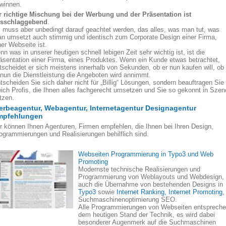
winnen.
r richtige Mischung bei der Werbung und der Präsentation ist
sschlaggebend
.
 muss aber unbedingt darauf geachtet werden, das alles, was man tut, was
n umsetzt auch stimmig und identisch zum Corporate Design einer Firma,
ner Webseite ist.
nn was in unserer heutigen schnell lebigen Zeit sehr wichtig ist, ist die
äsentation einer Firma, eines Produktes. Wenn ein Kunde etwas betrachtet,
tscheidet er sich meistens innerhalb von Sekunden, ob er nun kaufen will, ob
 nun die Dienstleistung die Angeboten wird annimmt.
tscheiden Sie sich daher nicht für „Billig“ Lösungen, sondern beauftragen Sie
eich Profis, die Ihnen alles fachgerecht umsetzen und Sie so gekonnt in Szen
tzen.
rbeagentur, Webagentur, Internetagentur Designagentur
mpfehlungen
r können Ihnen Agenturen, Firmen empfehlen, die Ihnen bei Ihren Design,
ogrammierungen und Realisierungen behilflich sind.
Webseiten Programmierung in Typo3 und Web
Promoting
Modernste technische Realisierungen und
Programmierung von Weblayouts und Webdesign,
auch die Übernahme von bestehenden Designs in
Typo3
sowie
Internet Ranking, Internet Promoting
,
Suchmaschinenoptimierung SEO.
Alle Programmierungen von Webseiten entsprech
dem heutigen Stand der Technik, es wird dabei
besonderer Augenmerk auf die Suchmaschinen