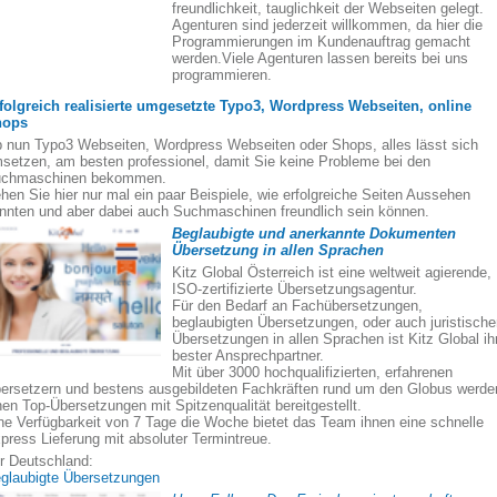
freundlichkeit, tauglichkeit der Webseiten gelegt.
Agenturen sind jederzeit willkommen, da hier die
Programmierungen im Kundenauftrag gemacht
werden.Viele Agenturen lassen bereits bei uns
programmieren.
folgreich realisierte umgesetzte Typo3, Wordpress Webseiten, online
hops
 nun Typo3 Webseiten, Wordpress Webseiten oder Shops, alles lässt sich
setzen, am besten professionel, damit Sie keine Probleme bei den
chmaschinen bekommen.
hen Sie hier nur mal ein paar Beispiele, wie erfolgreiche Seiten Aussehen
nnten und aber dabei auch Suchmaschinen freundlich sein können.
Beglaubigte und anerkannte Dokumenten
Übersetzung in allen Sprachen
Kitz Global Österreich ist eine weltweit agierende,
ISO-zertifizierte Übersetzungsagentur.
Für den Bedarf an Fachübersetzungen,
beglaubigten Übersetzungen, oder auch juristisch
Übersetzungen in allen Sprachen ist Kitz Global ih
bester Ansprechpartner.
Mit über 3000 hochqualifizierten, erfahrenen
ersetzern und bestens ausgebildeten Fachkräften rund um den Globus werde
nen Top-Übersetzungen mit Spitzenqualität bereitgestellt.
ne Verfügbarkeit von 7 Tage die Woche bietet das Team ihnen eine schnelle
press Lieferung mit absoluter Termintreue.
r Deutschland:
glaubigte Übersetzungen