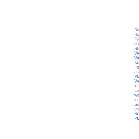
De
Ha
Fi
du
SE
We
We
Ku
In
al
Pl
We
kl
Lö
wo
in
So
un
So
Pl