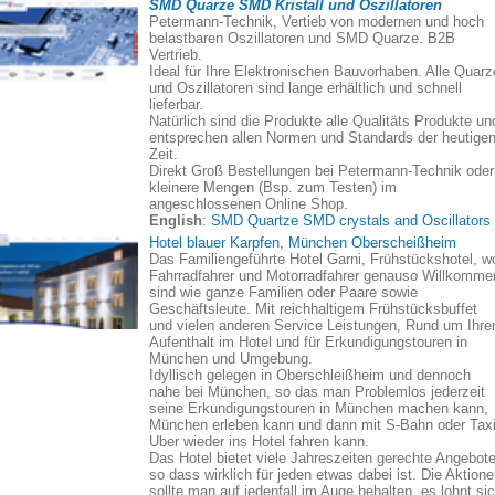
SMD Quarze SMD Kristall und Oszillatoren
Petermann-Technik, Vertieb von modernen und hoch
belastbaren Oszillatoren und SMD Quarze. B2B
Vertrieb.
Ideal für Ihre Elektronischen Bauvorhaben. Alle Quarz
und Oszillatoren sind lange erhältlich und schnell
lieferbar.
Natürlich sind die Produkte alle Qualitäts Produkte un
entsprechen allen Normen und Standards der heutige
Zeit.
Direkt Groß Bestellungen bei Petermann-Technik oder
kleinere Mengen (Bsp. zum Testen) im
angeschlossenen Online Shop.
English
:
SMD Quartze SMD crystals and Oscillators
Hotel blauer Karpfen, München Oberscheißheim
Das Familiengeführte Hotel Garni, Frühstückshotel, w
Fahrradfahrer und Motorradfahrer genauso Willkomme
sind wie ganze Familien oder Paare sowie
Geschäftsleute. Mit reichhaltigem Frühstücksbuffet
und vielen anderen Service Leistungen, Rund um Ihre
Aufenthalt im Hotel und für Erkundigungstouren in
München und Umgebung.
Idyllisch gelegen in Oberschleißheim und dennoch
nahe bei München, so das man Problemlos jederzeit
seine Erkundigungstouren in München machen kann,
München erleben kann und dann mit S-Bahn oder Taxi
Uber wieder ins Hotel fahren kann.
Das Hotel bietet viele Jahreszeiten gerechte Angebote
so dass wirklich für jeden etwas dabei ist. Die Aktion
sollte man auf jedenfall im Auge behalten, es lohnt si