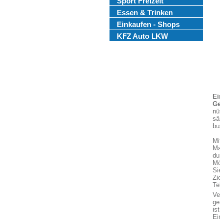
Sport Freizeit
Essen & Trinken
Einkaufen - Shops
KFZ Auto LKW
Ei
Ge
nü
sä
bu
Mi
Ma
du
Mö
Si
Zi
Te
Ve
ge
is
Ei