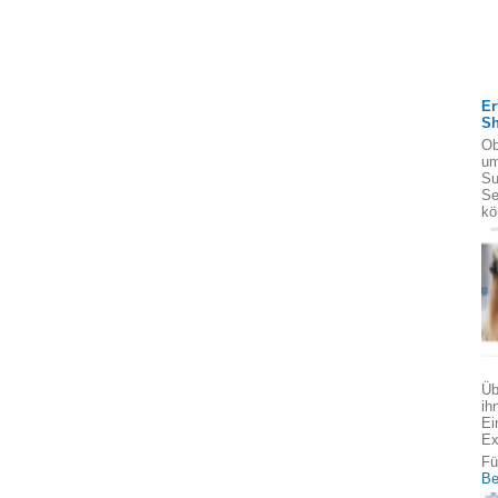
Er
S
Ob
um
Su
Se
kö
Üb
ih
Ei
Ex
Fü
Be