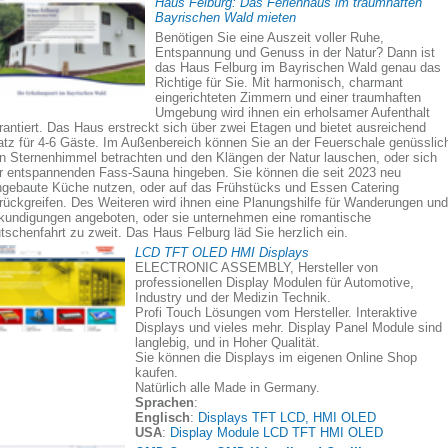
Haus Felburg: Das Ferienhaus im traumhaften
Bayrischen Wald mieten
Benötigen Sie eine Auszeit voller Ruhe,
Entspannung und Genuss in der Natur? Dann ist
das Haus Felburg im Bayrischen Wald genau das
Richtige für Sie. Mit harmonisch, charmant
eingerichteten Zimmern und einer traumhaften
Umgebung wird ihnen ein erholsamer Aufenthalt
rantiert. Das Haus erstreckt sich über zwei Etagen und bietet ausreichend
atz für 4-6 Gäste. Im Außenbereich können Sie an der Feuerschale genüsslic
n Sternenhimmel betrachten und den Klängen der Natur lauschen, oder sich
r entspannenden Fass-Sauna hingeben. Sie können die seit 2023 neu
ngebaute Küche nutzen, oder auf das Frühstücks und Essen Catering
rückgreifen. Des Weiteren wird ihnen eine Planungshilfe für Wanderungen und
kundigungen angeboten, oder sie unternehmen eine romantische
tschenfahrt zu zweit. Das Haus Felburg läd Sie herzlich ein.
LCD TFT OLED HMI Displays
ELECTRONIC ASSEMBLY, Hersteller von
professionellen Display Modulen für Automotive,
Industry und der Medizin Technik.
Profi Touch Lösungen vom Hersteller. Interaktive
Displays und vieles mehr. Display Panel Module sind
langlebig, und in Hoher Qualität.
Sie können die Displays im eigenen Online Shop
kaufen.
Natürlich alle Made in Germany.
Sprachen
:
Englisch
:
Displays TFT LCD, HMI OLED
USA
:
Display Module LCD TFT HMI OLED