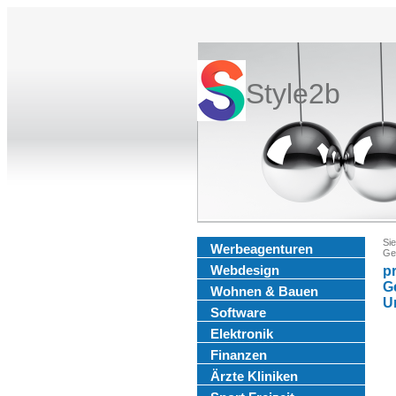
Style2b
Sie
Werbeagenturen
Ges
Webdesign
pr
G
Wohnen & Bauen
U
Software
Elektronik
Finanzen
Ärzte Kliniken