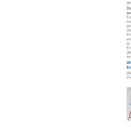
ge
Di
au
Es
ma
ei
De
Pr
en
er
En
gl
se
We
E
Wi
Pr