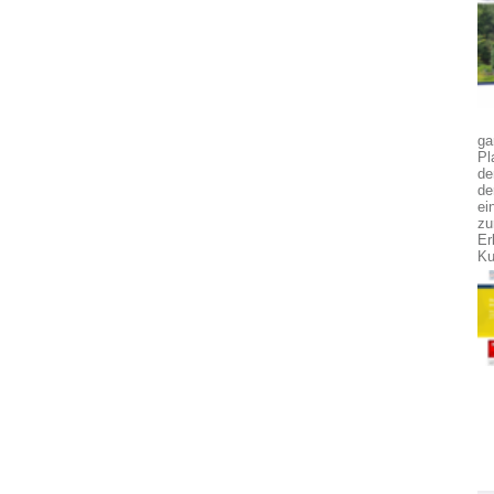
ga
Pl
de
de
ei
zu
Er
Ku