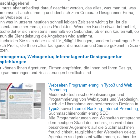
sschlaggebend
.
 muss aber unbedingt darauf geachtet werden, das alles, was man tut, was
n umsetzt auch stimmig und identisch zum Corporate Design einer Firma,
ner Webseite ist.
nn was in unserer heutigen schnell lebigen Zeit sehr wichtig ist, ist die
äsentation einer Firma, eines Produktes. Wenn ein Kunde etwas betrachtet,
tscheidet er sich meistens innerhalb von Sekunden, ob er nun kaufen will, ob
 nun die Dienstleistung die Angeboten wird annimmt.
tscheiden Sie sich daher nicht für „Billig“ Lösungen, sondern beauftragen Sie
eich Profis, die Ihnen alles fachgerecht umsetzen und Sie so gekonnt in Szen
tzen.
rbeagentur, Webagentur, Internetagentur Designagentur
mpfehlungen
r können Ihnen Agenturen, Firmen empfehlen, die Ihnen bei Ihren Design,
ogrammierungen und Realisierungen behilflich sind.
Webseiten Programmierung in Typo3 und Web
Promoting
Modernste technische Realisierungen und
Programmierung von Weblayouts und Webdesign,
auch die Übernahme von bestehenden Designs in
Typo3
sowie
Internet Ranking, Internet Promoting
,
Suchmaschinenoptimierung SEO.
Alle Programmierungen von Webseiten entsprech
dem heutigen Stand der Technik, es wird dabei
besonderer Augenmerk auf die Suchmaschinen
freundlichkeit, tauglichkeit der Webseiten gelegt.
Agenturen sind jederzeit willkommen, da hier die