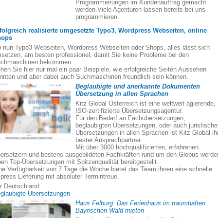
Programmierungen im Kundenauftrag gemacht
werden.Viele Agenturen lassen bereits bei uns
programmieren.
folgreich realisierte umgesetzte Typo3, Wordpress Webseiten, online
hops
 nun Typo3 Webseiten, Wordpress Webseiten oder Shops, alles lässt sich
setzen, am besten professionel, damit Sie keine Probleme bei den
chmaschinen bekommen.
hen Sie hier nur mal ein paar Beispiele, wie erfolgreiche Seiten Aussehen
nnten und aber dabei auch Suchmaschinen freundlich sein können.
Beglaubigte und anerkannte Dokumenten
Übersetzung in allen Sprachen
Kitz Global Österreich ist eine weltweit agierende,
ISO-zertifizierte Übersetzungsagentur.
Für den Bedarf an Fachübersetzungen,
beglaubigten Übersetzungen, oder auch juristisch
Übersetzungen in allen Sprachen ist Kitz Global ih
bester Ansprechpartner.
Mit über 3000 hochqualifizierten, erfahrenen
ersetzern und bestens ausgebildeten Fachkräften rund um den Globus werde
nen Top-Übersetzungen mit Spitzenqualität bereitgestellt.
ne Verfügbarkeit von 7 Tage die Woche bietet das Team ihnen eine schnelle
press Lieferung mit absoluter Termintreue.
r Deutschland:
glaubigte Übersetzungen
Haus Felburg: Das Ferienhaus im traumhaften
Bayrischen Wald mieten