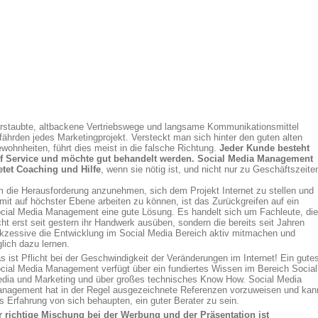
rstaubte, altbackene Vertriebswege und langsame Kommunikationsmittel
fährden jedes Marketingprojekt. Versteckt man sich hinter den guten alten
wohnheiten, führt dies meist in die falsche Richtung.
Jeder Kunde besteht
f Service und möchte gut behandelt werden. Social Media Management
etet Coaching und Hilfe
, wenn sie nötig ist, und nicht nur zu Geschäftszeite
 die Herausforderung anzunehmen, sich dem Projekt Internet zu stellen und
mit auf höchster Ebene arbeiten zu können, ist das Zurückgreifen auf ein
cial Media Management eine gute Lösung. Es handelt sich um Fachleute, die
cht erst seit gestern ihr Handwerk ausüben, sondern die bereits seit Jahren
kzessive die Entwicklung im Social Media Bereich aktiv mitmachen und
glich dazu lernen.
s ist Pflicht bei der Geschwindigkeit der Veränderungen im Internet! Ein gute
cial Media Management verfügt über ein fundiertes Wissen im Bereich Social
dia und Marketing und über großes technisches Know How. Social Media
nagement hat in der Regel ausgezeichnete Referenzen vorzuweisen und kan
s Erfahrung von sich behaupten, ein guter Berater zu sein.
r richtige Mischung bei der Werbung und der Präsentation ist