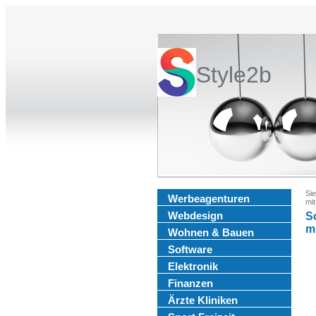
Style2b
Sie
Werbeagenturen
mit
Webdesign
S
m
Wohnen & Bauen
Software
Elektronik
Finanzen
Ärzte Kliniken