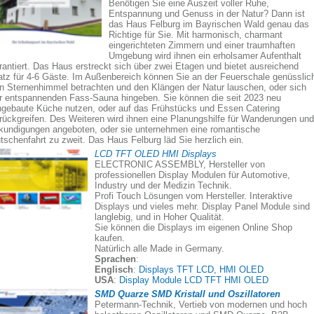
Benötigen Sie eine Auszeit voller Ruhe,
Entspannung und Genuss in der Natur? Dann ist
das Haus Felburg im Bayrischen Wald genau das
Richtige für Sie. Mit harmonisch, charmant
eingerichteten Zimmern und einer traumhaften
Umgebung wird ihnen ein erholsamer Aufenthalt
rantiert. Das Haus erstreckt sich über zwei Etagen und bietet ausreichend
atz für 4-6 Gäste. Im Außenbereich können Sie an der Feuerschale genüsslic
n Sternenhimmel betrachten und den Klängen der Natur lauschen, oder sich
r entspannenden Fass-Sauna hingeben. Sie können die seit 2023 neu
ngebaute Küche nutzen, oder auf das Frühstücks und Essen Catering
rückgreifen. Des Weiteren wird ihnen eine Planungshilfe für Wanderungen und
kundigungen angeboten, oder sie unternehmen eine romantische
tschenfahrt zu zweit. Das Haus Felburg läd Sie herzlich ein.
LCD TFT OLED HMI Displays
ELECTRONIC ASSEMBLY, Hersteller von
professionellen Display Modulen für Automotive,
Industry und der Medizin Technik.
Profi Touch Lösungen vom Hersteller. Interaktive
Displays und vieles mehr. Display Panel Module sind
langlebig, und in Hoher Qualität.
Sie können die Displays im eigenen Online Shop
kaufen.
Natürlich alle Made in Germany.
Sprachen
:
Englisch
:
Displays TFT LCD, HMI OLED
USA
:
Display Module LCD TFT HMI OLED
SMD Quarze SMD Kristall und Oszillatoren
Petermann-Technik, Vertieb von modernen und hoch