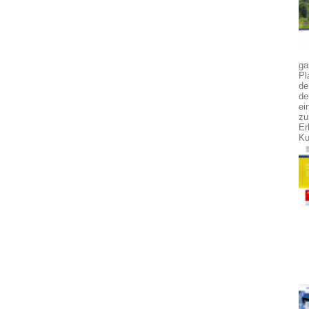
ga
Pl
de
de
ei
zu
Er
Ku