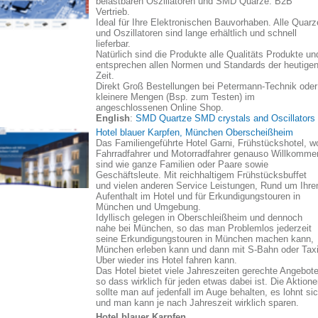
belastbaren Oszillatoren und SMD Quarze. B2B
Vertrieb.
Ideal für Ihre Elektronischen Bauvorhaben. Alle Quarz
und Oszillatoren sind lange erhältlich und schnell
lieferbar.
Natürlich sind die Produkte alle Qualitäts Produkte un
entsprechen allen Normen und Standards der heutige
Zeit.
Direkt Groß Bestellungen bei Petermann-Technik oder
kleinere Mengen (Bsp. zum Testen) im
angeschlossenen Online Shop.
English
:
SMD Quartze SMD crystals and Oscillators
Hotel blauer Karpfen, München Oberscheißheim
Das Familiengeführte Hotel Garni, Frühstückshotel, w
Fahrradfahrer und Motorradfahrer genauso Willkomme
sind wie ganze Familien oder Paare sowie
Geschäftsleute. Mit reichhaltigem Frühstücksbuffet
und vielen anderen Service Leistungen, Rund um Ihre
Aufenthalt im Hotel und für Erkundigungstouren in
München und Umgebung.
Idyllisch gelegen in Oberschleißheim und dennoch
nahe bei München, so das man Problemlos jederzeit
seine Erkundigungstouren in München machen kann,
München erleben kann und dann mit S-Bahn oder Taxi
Uber wieder ins Hotel fahren kann.
Das Hotel bietet viele Jahreszeiten gerechte Angebote
so dass wirklich für jeden etwas dabei ist. Die Aktion
sollte man auf jedenfall im Auge behalten, es lohnt si
und man kann je nach Jahreszeit wirklich sparen.
Hotel blauer Karpfen