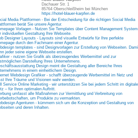
Dachauer Str. 1
85764 Oberschleißheim bei München
https://hotel-blauer-karpfen.de
cial Media Plattformen - Bei der Entscheidung für die richtigen Social Media
attformen berät Sie unsere Agentur.
mepage Vorlagen - Nutzen Sie Templates über Content Management System
r individuellen Gestaltung Ihre Webseite.
b Designer Layouts - Layouts sind visuelle Entwürfe für Ihre perfekte
mepage durch den Fachmann einer Agentur.
bdesign templates - sind Designvorlagen zur Erstellung von Webseiten. Dami
nn jeder seine eigene Webseite erstellen.
afiker - nutzen Sie Grafik als überzeugendes Werbemittel und zur
stmöglichen Darstellung Ihres Unternehmens.
schäftsausstattung Design meint die Gestaltung aller Bereiche Ihres
ternehmens in einem einheitlichem Design.
ternet Webdesign Grafiker - schafft überzeugende Werbemittel im Netz und
sst Ihre Träume und Visionen wahr werden.
ll Service Online Marketing - wir unterstützen Sie bei jedem Schritt im digital
tz – für Ihren optimalen Auftritt.
rbung umfasst alle Maßnahmen zur Vermittlung und Verbreitung von
rbebotschaften, um Produkte zu vermarkten.
bdesign Agenturen - kümmern sich um die Konzeption und Gestaltung von
bseiten und deren Inhalten.