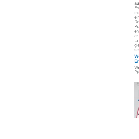
au
Es
ma
ei
De
Pr
en
er
En
gl
se
We
E
Wi
Pr