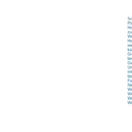
So
Pl
Ho
zu
We
Ho
we
ka
Gr
be
Ge
Un
In
lä
Fu
Ne
We
We
We
We