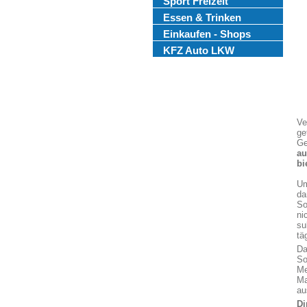
Sport Freizeit
Essen & Trinken
Einkaufen - Shops
KFZ Auto LKW
Ve
ge
Ge
au
bi
Um
da
So
ni
su
tä
Da
So
Me
Ma
au
Di