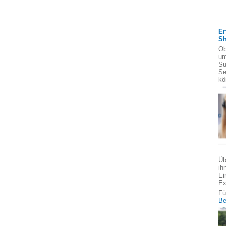
Er
S
Ob
um
Su
Se
kö
Üb
ih
Ei
Ex
Fü
Be