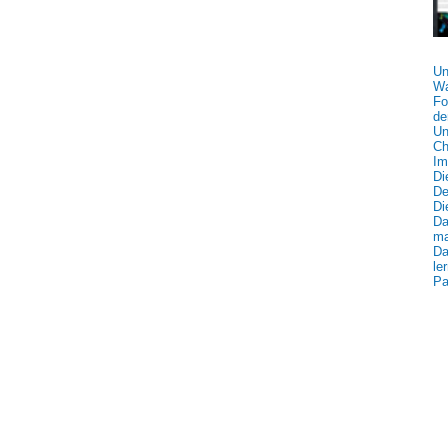
Un
Wa
Fo
de
Un
Ch
Im
Di
De
Di
Da
ma
Da
le
Pa