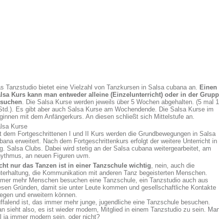
s Tanzstudio bietet eine Vielzahl von Tanzkursen in Salsa cubana an.
Einen
lsa Kurs kann man entweder alleine (Einzelunterricht) oder in der Grup
suchen
. Die Salsa Kurse werden jeweils über 5 Wochen abgehalten. (5 mal 1
Std.). Es gibt aber auch Salsa Kurse am Wochendende. Die Salsa Kurse im
ginnen mit dem Anfängerkurs. An diesen schließt sich Mittelstufe an.
lsa Kurse
t dem Fortgeschrittenen I und II Kurs werden die Grundbewegungen in Salsa
bana erweitert. Nach dem Fortgeschrittenkurs erfolgt der weitere Unterricht in
g. Salsa Clubs. Dabei wird stetig an der Salsa cubana weitergearbeitet, am
ythmus, an neuen Figuren uvm.
cht nur das Tanzen ist in einer Tanzschule wichtig
, nein, auch die
terhaltung, die Kommunikation mit anderen Tanz begeisterten Menschen.
mer mehr Menschen besuchen eine Tanzschule, ein Tanzstudio auch aus
esen Gründen, damit sie unter Leute kommen und gesellschaftliche Kontakte
legen und erweitern können.
ffalend ist, das immer mehr junge, jugendliche eine Tanzschule besuchen.
n sieht also, es ist wieder modern, Mitglied in einem Tanzstudio zu sein. Ma
ll ja immer modern sein, oder nicht?