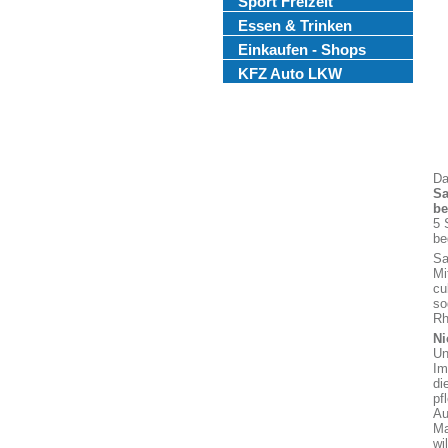
Sport Freizeit
Essen & Trinken
Einkaufen - Shops
KFZ Auto LKW
Da
Sa
be
5 
be
Sa
Mi
cu
so
Rh
Ni
Un
Im
di
pf
Au
Ma
wi