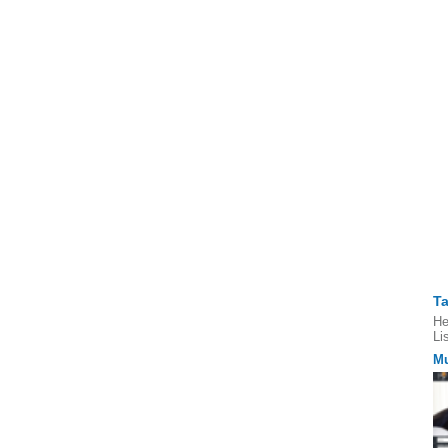
T
He
Li
Mu