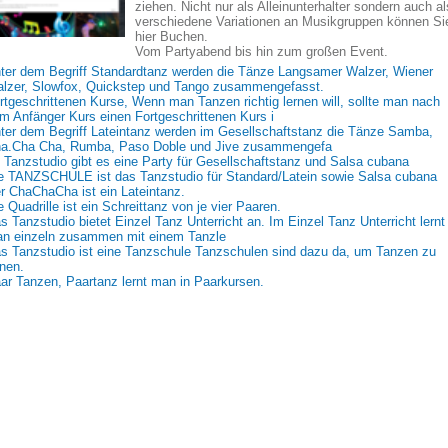
ziehen. Nicht nur als Alleinunterhalter sondern auch al
verschiedene Variationen an Musikgruppen können Si
hier Buchen.
Vom Partyabend bis hin zum großen Event.
ter dem Begriff Standardtanz werden die Tänze Langsamer Walzer, Wiener
lzer, Slowfox, Quickstep und Tango zusammengefasst.
rtgeschrittenen Kurse, Wenn man Tanzen richtig lernen will, sollte man nach
m Anfänger Kurs einen Fortgeschrittenen Kurs i
ter dem Begriff Lateintanz werden im Gesellschaftstanz die Tänze Samba,
a.Cha Cha, Rumba, Paso Doble und Jive zusammengefa
 Tanzstudio gibt es eine Party für Gesellschaftstanz und Salsa cubana
e TANZSCHULE ist das Tanzstudio für Standard/Latein sowie Salsa cubana
r ChaChaCha ist ein Lateintanz.
e Quadrille ist ein Schreittanz von je vier Paaren.
s Tanzstudio bietet Einzel Tanz Unterricht an. Im Einzel Tanz Unterricht lernt
n einzeln zusammen mit einem Tanzle
s Tanzstudio ist eine Tanzschule Tanzschulen sind dazu da, um Tanzen zu
rnen.
ar Tanzen, Paartanz lernt man in Paarkursen.