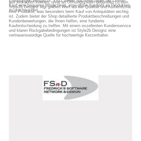
Erwartungen entspricht. Trotz dieser Nachteile bietet der Online-
aus einkaufen können, ohne an Öffnungszeiten gebunden zu sein.
Kauf eine bequeme Möglichkeit, eine große Auswahl an Produkten
Style2b Designz legt großen Wert auf die Qualität und Authentizität
zu durchsuchen.
ihrer Produkte, was besonders beim Kauf von Antiquitäten wichtig
ist. Zudem bietet der Shop detaillierte Produktbeschreibungen und
Kundenbewertungen, die Ihnen helfen, eine fundierte
Kaufentscheidung zu treffen. Mit einem exzellenten Kundenservice
und klaren Rückgabebedingungen ist Style2b Designz eine
vertrauenswürdige Quelle für hochwertige Kerzenhalter.