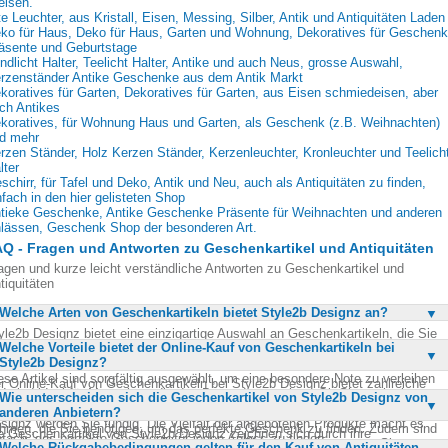
eisen.
te Leuchter, aus Kristall, Eisen, Messing, Silber, Antik und Antiquitäten Laden
ko für Haus, Deko für Haus, Garten und Wohnung, Dekoratives für Geschen
äsente und Geburtstage
ndlicht Halter, Teelicht Halter, Antike und auch Neus, grosse Auswahl,
rzenständer Antike Geschenke aus dem Antik Markt
koratives für Garten, Dekoratives für Garten, aus Eisen schmiedeisen, aber
ch Antikes
koratives, für Wohnung Haus und Garten, als Geschenk (z.B. Weihnachten)
d mehr
rzen Ständer, Holz Kerzen Ständer, Kerzenleuchter, Kronleuchter und Teelich
lter
schirr, für Tafel und Deko, Antik und Neu, auch als Antiquitäten zu finden,
nfach in den hier gelisteten Shop
tieke Geschenke, Antike Geschenke Präsente für Weihnachten und anderen
lässen, Geschenk Shop der besonderen Art.
Q - Fragen und Antworten zu Geschenkartikel und Antiquitäten
agen und kurze leicht verständliche Antworten zu Geschenkartikel und
tiquitäten
Welche Arten von Geschenkartikeln bietet Style2b Designz an?
yle2b Designz bietet eine einzigartige Auswahl an Geschenkartikeln, die Sie
Welche Vorteile bietet der Online-Kauf von Geschenkartikeln bei
nst nirgends finden werden. Die Kollektion umfasst antike und dekorative
Style2b Designz?
ücke, die sowohl für die Wohnung als auch für Haus und Garten geeignet sind
ese Artikel sind sorgfältig ausgewählt, um eine besondere Note zu verleihen
r Online-Kauf von Geschenkartikeln bei Style2b Designz bietet zahlreiche
d sind ideal für Menschen, die das Besondere suchen. Ob Sie nach einem
Wie unterscheiden sich die Geschenkartikel von Style2b Designz von
rteile. Sie können bequem von zu Hause aus stöbern und sind nicht an
tiken Möbelstück oder einem dekorativen Accessoire suchen, bei Style2b
anderen Anbietern?
fnungszeiten gebunden. Dies ermöglicht es Ihnen, sich in Ruhe die Zeit zu
signz werden Sie fündig. Die Vielfalt der angebotenen Produkte macht es
hmen, die Sie benötigen, um das perfekte Geschenk zu finden. Zudem sind
e Geschenkartikel von Style2b Designz zeichnen sich durch ihre
nfach, das perfekte Geschenk für jeden Anlass zu finden.
e Artikelbeschreibungen detailliert, sodass Sie genau wissen, was Sie erwarte
Welche Rückgabebedingungen gelten für den Kauf von Antiquitäten