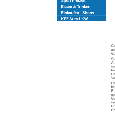
Sport Freizeit
Essen & Trinken
Einkaufen - Shops
KFZ Auto LKW
Ge
an
Ge
Ge
An
on
be
De
Vo
On
be
Be
gef
Ge
ve
Do
Be