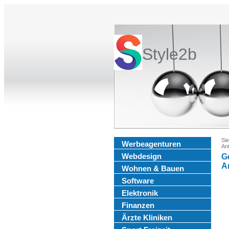
Style2b
Sie
Werbeagenturen
An
Webdesign
G
A
Wohnen & Bauen
Software
Elektronik
Finanzen
Ärzte Kliniken