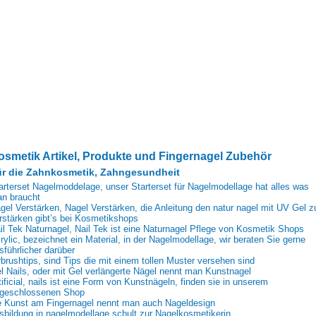
osmetik Artikel, Produkte und Fingernagel Zubehör
r die Zahnkosmetik, Zahngesundheit
arterset Nagelmoddelage, unser Starterset für Nagelmodellage hat alles was
n braucht
gel Verstärken, Nagel Verstärken, die Anleitung den natur nagel mit UV Gel z
rstärken gibt’s bei Kosmetikshops
il Tek Naturnagel, Nail Tek ist eine Naturnagel Pflege von Kosmetik Shops
rylic, bezeichnet ein Material, in der Nagelmodellage, wir beraten Sie gerne
sführlicher darüber
rbrushtips, sind Tips die mit einem tollen Muster versehen sind
l Nails, oder mit Gel verlängerte Nägel nennt man Kunstnagel
tificial, nails ist eine Form von Kunstnägeln, finden sie in unserem
geschlossenen Shop
e Kunst am Fingernagel nennt man auch Nageldesign
sbildung in nagelmodellage schult zur Nagelkosmetikerin