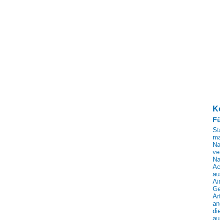
K
Fü
St
ma
Na
ve
Na
Ac
au
Ai
Ge
Ar
an
di
au