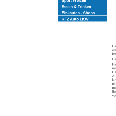
Sport Freizeit
Essen & Trinken
Einkaufen - Shops
KFZ Auto LKW
Ha
wi
br
Ha
Ha
un
Es
Au
Ko
ni
me
Ih
vo