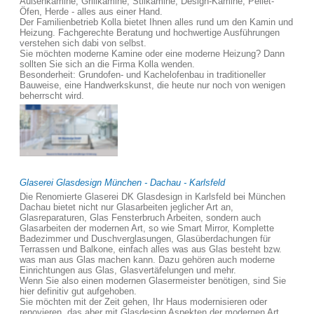
Außenkamine, Grillkamine, Stilkamine, Design-Kamine, Pellet-
Öfen, Herde - alles aus einer Hand.
Der Familienbetrieb Kolla bietet Ihnen alles rund um den Kamin und
Heizung. Fachgerechte Beratung und hochwertige Ausführungen
verstehen sich dabi von selbst.
Sie möchten moderne Kamine oder eine moderne Heizung? Dann
sollten Sie sich an die Firma Kolla wenden.
Besonderheit: Grundofen- und Kachelofenbau in traditioneller
Bauweise, eine Handwerkskunst, die heute nur noch von wenigen
beherrscht wird.
Glaserei Glasdesign München - Dachau - Karlsfeld
Die Renomierte Glaserei DK Glasdesign in Karlsfeld bei München
Dachau bietet nicht nur Glasarbeiten jeglicher Art an,
Glasreparaturen, Glas Fensterbruch Arbeiten, sondern auch
Glasarbeiten der modernen Art, so wie Smart Mirror, Komplette
Badezimmer und Duschverglasungen, Glasüberdachungen für
Terrassen und Balkone, einfach alles was aus Glas besteht bzw.
was man aus Glas machen kann. Dazu gehören auch moderne
Einrichtungen aus Glas, Glasvertäfelungen und mehr.
Wenn Sie also einen modernen Glasermeister benötigen, sind Sie
hier definitiv gut aufgehoben.
Sie möchten mit der Zeit gehen, Ihr Haus modernisieren oder
renovieren, das aber mit Glasdesign Aspekten der modernen Art,