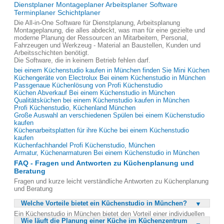
Dienstplaner Montageplaner Arbeitsplaner Software
Terminplaner Schichtplaner
Die All-in-One Software für Dienstplanung, Arbeitsplanung
Montageplanung, die alles abdeckt, was man für eine gezielte und
moderne Planung der Ressourcen an Mitarbeitern, Personal,
Fahrzeugen und Werkzeug - Material an Baustellen, Kunden und
Arbeitsschichten benötigt.
Die Software, die in keinem Betrieb fehlen darf.
bei einem Küchenstudio kaufen in München finden Sie Mini Küchen
Küchengeräte von Electrolux Bei einem Küchenstudio in München
Passgenaue Küchenlösung von Profi Küchenstudio
Küchen Abverkauf Bei einem Küchenstudio in München
Qualitätsküchen bei einem Küchenstudio kaufen in München
Profi Küchenstudio, Küchenland München
Große Auswahl an verschiedenen Spülen bei einem Küchenstudio
kaufen
Küchenarbeitsplatten für ihre Küche bei einem Küchenstudio
kaufen
Küchenfachhandel Profi Küchenstudio, München
Armatur, Küchenarmaturen Bei einem Küchenstudio in München
FAQ - Fragen und Antworten zu Küchenplanung und
Beratung
Fragen und kurze leicht verständliche Antworten zu Küchenplanung
und Beratung
Welche Vorteile bietet ein Küchenstudio in München?
Ein Küchenstudio in München bietet den Vorteil einer individuellen
Wie läuft die Planung einer Küche im Küchenzentrum
Planung durch erfahrene Küchenprofis, die auf Ihre speziellen