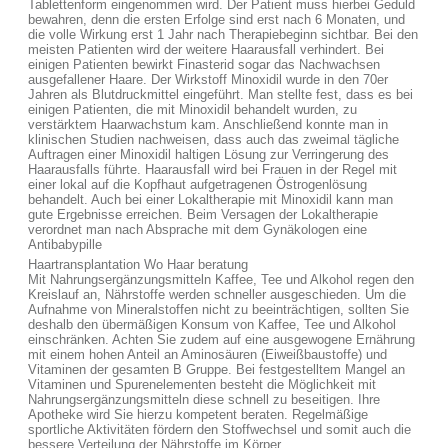
Tablettenform eingenommen wird. Der Patient muss hierbei Geduld
bewahren, denn die ersten Erfolge sind erst nach 6 Monaten, und
die volle Wirkung erst 1 Jahr nach Therapiebeginn sichtbar. Bei den
meisten Patienten wird der weitere Haarausfall verhindert. Bei
einigen Patienten bewirkt Finasterid sogar das Nachwachsen
ausgefallener Haare. Der Wirkstoff Minoxidil wurde in den 70er
Jahren als Blutdruckmittel eingeführt. Man stellte fest, dass es bei
einigen Patienten, die mit Minoxidil behandelt wurden, zu
verstärktem Haarwachstum kam. Anschließend konnte man in
klinischen Studien nachweisen, dass auch das zweimal tägliche
Auftragen einer Minoxidil haltigen Lösung zur Verringerung des
Haarausfalls führte. Haarausfall wird bei Frauen in der Regel mit
einer lokal auf die Kopfhaut aufgetragenen Östrogenlösung
behandelt. Auch bei einer Lokaltherapie mit Minoxidil kann man
gute Ergebnisse erreichen. Beim Versagen der Lokaltherapie
verordnet man nach Absprache mit dem Gynäkologen eine
Antibabypille
Haartransplantation Wo Haar beratung
Mit Nahrungsergänzungsmitteln Kaffee, Tee und Alkohol regen den
Kreislauf an, Nährstoffe werden schneller ausgeschieden. Um die
Aufnahme von Mineralstoffen nicht zu beeinträchtigen, sollten Sie
deshalb den übermäßigen Konsum von Kaffee, Tee und Alkohol
einschränken. Achten Sie zudem auf eine ausgewogene Ernährung
mit einem hohen Anteil an Aminosäuren (Eiweißbaustoffe) und
Vitaminen der gesamten B Gruppe. Bei festgestelltem Mangel an
Vitaminen und Spurenelementen besteht die Möglichkeit mit
Nahrungsergänzungsmitteln diese schnell zu beseitigen. Ihre
Apotheke wird Sie hierzu kompetent beraten. Regelmäßige
sportliche Aktivitäten fördern den Stoffwechsel und somit auch die
bessere Verteilung der Nährstoffe im Körper.