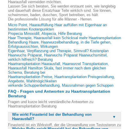
Haarausfall vermeiden möchten.
Lassen Sie sich beraten, Sie werden erstaunt sein, wie langlebig
und dauerhaft diese Ersatzhaar Teile wirklich sind. Sie lönnen,
schwimmen, baden, duschen, Sport betreiben, es hält.
Die professionelle Lösung für alle Männer - Herren.
Micro Point, Haarauffüllung Haar auffüllen mit Eigenhaar an
bestimmten Knotenpunkten
Propecia Minoxidill, Alopecia, Hilfe Beratung
Haar Therapie, Haarausfall kein Schicksal mehr Haartransplantation
Behandlung Haare, Haarwurzelbehandlung, in die Tiefe gehen,
Erfolgsaussichten, Wirkungen
Eigenhaar, Verpflanzung und Therapie, Sinnvoll? Kostenplan
Haarwuchs Präparat, Haarwuchs Präparat Haarwuchsmittel,
wirklich hilfreich? Beratung
Haartransplantation Haarausfall, Haarwurzel Transplantation,
Haarausfall Hamilton Skala, fast immer nach dem gleichen
Schema, Beratung bei
Haartransplantation Preise, Haartransplantation Preisgestaltung,
Angebote, Wahlmögichkeiten
wirkende Schuppenbehandlung, Massnahmen gegen Schuppen
FAQ - Fragen und Antworten zu Haartransplantation
Beratung
Fragen und kurze leicht verständliche Antworten zu
Haartransplantation Beratung
Wie wirkt Finasterid bei der Behandlung von
Haarausfall?
Finasterid ist ein Wirkstoff, der die Umwandlung von Testosteron zu
Welche Rolle spielt Minoxidil bei der Behandlung von