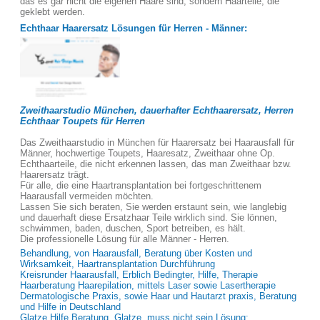
das es gar nicht die eigenen Haare sind, sondern Haarteile, die
geklebt werden.
Echthaar Haarersatz Lösungen für Herren - Männer:
Zweithaarstudio München, dauerhafter Echthaarersatz, Herren
Echthaar Toupets für Herren
Das Zweithaarstudio in München für Haarersatz bei Haarausfall für
Männer, hochwertige Toupets, Haaresatz, Zweithaar ohne Op.
Echthaarteile, die nicht erkennen lassen, das man Zweithaar bzw.
Haarersatz trägt.
Für alle, die eine Haartransplantation bei fortgeschrittenem
Haarausfall vermeiden möchten.
Lassen Sie sich beraten, Sie werden erstaunt sein, wie langlebig
und dauerhaft diese Ersatzhaar Teile wirklich sind. Sie lönnen,
schwimmen, baden, duschen, Sport betreiben, es hält.
Die professionelle Lösung für alle Männer - Herren.
Behandlung, von Haarausfall, Beratung über Kosten und
Wirksamkeit, Haartransplantation Durchführung
Kreisrunder Haarausfall, Erblich Bedingter, Hilfe, Therapie
Haarberatung Haarepilation, mittels Laser sowie Lasertherapie
Dermatologische Praxis, sowie Haar und Hautarzt praxis, Beratung
und Hilfe in Deutschland
Glatze Hilfe Beratung, Glatze, muss nicht sein Lösung: