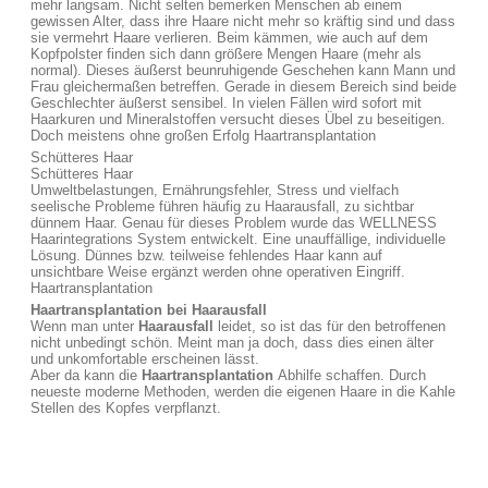
mehr langsam. Nicht selten bemerken Menschen ab einem
gewissen Alter, dass ihre Haare nicht mehr so kräftig sind und dass
sie vermehrt Haare verlieren. Beim kämmen, wie auch auf dem
Kopfpolster finden sich dann größere Mengen Haare (mehr als
normal). Dieses äußerst beunruhigende Geschehen kann Mann und
Frau gleichermaßen betreffen. Gerade in diesem Bereich sind beide
Geschlechter äußerst sensibel. In vielen Fällen wird sofort mit
Haarkuren und Mineralstoffen versucht dieses Übel zu beseitigen.
Doch meistens ohne großen Erfolg Haartransplantation
Schütteres Haar
Schütteres Haar
Umweltbelastungen, Ernährungsfehler, Stress und vielfach
seelische Probleme führen häufig zu Haarausfall, zu sichtbar
dünnem Haar. Genau für dieses Problem wurde das WELLNESS
Haarintegrations System entwickelt. Eine unauffällige, individuelle
Lösung. Dünnes bzw. teilweise fehlendes Haar kann auf
unsichtbare Weise ergänzt werden ohne operativen Eingriff.
Haartransplantation
Haartransplantation bei Haarausfall
Wenn man unter
Haarausfall
leidet, so ist das für den betroffenen
nicht unbedingt schön. Meint man ja doch, dass dies einen älter
und unkomfortable erscheinen lässt.
Aber da kann die
Haartransplantation
Abhilfe schaffen. Durch
neueste moderne Methoden, werden die eigenen Haare in die Kahle
Stellen des Kopfes verpflanzt.