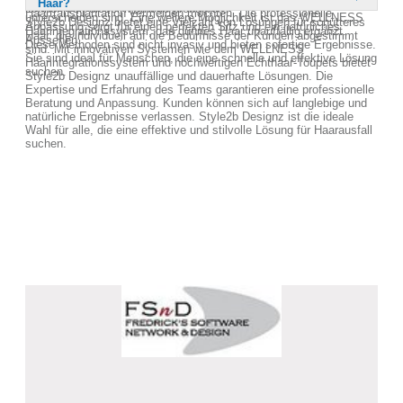
Haar?
mittlerweile so fortschrittlich, dass sie kaum von echtem Haar zu
können von dieser Methode profitieren.
Haartransplantation vermeiden möchten. Die professionelle
unterscheiden sind. Eine weitere Möglichkeit ist das WELLNESS
Style2b Designz bietet eine Vielzahl von Lösungen für schütteres
Anpassung sorgt für einen perfekten Sitz und ein natürliches
Haarintegrationssystem, das dünnes Haar unauffällig ergänzt.
Haar, die individuell auf die Bedürfnisse der Kunden abgestimmt
Aussehen.
Diese Methoden sind nicht invasiv und bieten sofortige Ergebnisse.
sind. Mit innovativen Systemen wie dem WELLNESS
Sie sind ideal für Menschen, die eine schnelle und effektive Lösung
Haarintegrationssystem und hochwertigen Echthaar-Toupets bietet
suchen.
Style2b Designz unauffällige und dauerhafte Lösungen. Die
Expertise und Erfahrung des Teams garantieren eine professionelle
Beratung und Anpassung. Kunden können sich auf langlebige und
natürliche Ergebnisse verlassen. Style2b Designz ist die ideale
Wahl für alle, die eine effektive und stilvolle Lösung für Haarausfall
suchen.