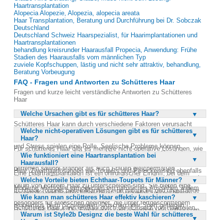
Haartransplantation
Alopecia Alopezie, Alopezia, alopecia areata
Haar Transplantation, Beratung und Durchführung bei Dr. Sobczak
Deutschland
Deutschland Schweiz Haarspezialist, für Haarimplantationen und
Haartransplantationen
behandlung kreisrunder Haarausfall Propecia, Anwendung: Frühe
Stadien des Haarausfalls vom männlichen Typ
zuviele Kopfschuppen, lästig und nicht sehr attraktiv, behandlung,
Beratung Vorbeugung
FAQ - Fragen und Antworten zu Schütteres Haar
Fragen und kurze leicht verständliche Antworten zu Schütteres
Haar
Welche Ursachen gibt es für schütteres Haar?
Schütteres Haar kann durch verschiedene Faktoren verursacht
Welche nicht-operativen Lösungen gibt es für schütteres
werden, darunter hormonelle Veränderungen wie Schilddrüsenüber-
Haar?
oder -unterfunktion. Auch Umweltbelastungen, Ernährungsfehler
und Stress spielen eine Rolle. Seelische Probleme können
Für schütteres Haar gibt es mehrere nicht-operative Lösungen, wie
ebenfalls zu Haarausfall führen. Mit zunehmendem Alter bemerken
Wie funktioniert eine Haartransplantation bei
das WELLNESS Haarintegrationssystem. Dieses System
viele Menschen, dass ihr Haar dünner wird. Diese Ursachen
Haarausfall?
ermöglicht eine unauffällige Ergänzung von dünnem oder fehlendem
betreffen sowohl Männer als auch Frauen gleichermaßen.
Haar. Zweithaarlösungen wie Toupets und Perücken sind ebenfalls
Eine Haartransplantation ist ein chirurgischer Eingriff, bei dem
eine Option. Diese modernen Lösungen sind so gestaltet, dass sie
Welche Vorteile bieten Echthaar-Toupets für Männer?
eigene Haare in kahle Stellen des Kopfes verpflanzt werden.
kaum von echtem Haar zu unterscheiden sind. Sie bieten eine
Moderne Methoden ermöglichen ein natürliches Aussehen, indem
Echthaar-Toupets bieten Männern eine natürliche und unauffällige
dauerhafte und flexible Möglichkeit, Haarausfall zu kaschieren.
die Haarfollikel präzise positioniert werden. Diese Behandlung ist
Wie kann man schütteres Haar effektiv kaschieren?
Lösung für Haarausfall. Diese Toupets sind langlebig und können
besonders für Menschen geeignet, die unter fortgeschrittenem
problemlos beim Schwimmen, Duschen oder Sport getragen
Schütteres Haar kann effektiv durch den Einsatz von Haarteilen,
Haarausfall leiden. Die Ergebnisse sind dauerhaft und verbessern
werden. Sie sind so gestaltet, dass sie nicht als Haarersatz
Warum ist Style2b Designz die beste Wahl für schütteres
Toupets oder Perücken kaschiert werden. Diese Lösungen sind
das Erscheinungsbild erheblich. Sowohl Männer als auch Frauen
erkennbar sind. Diese Lösung ist ideal für Männer, die eine