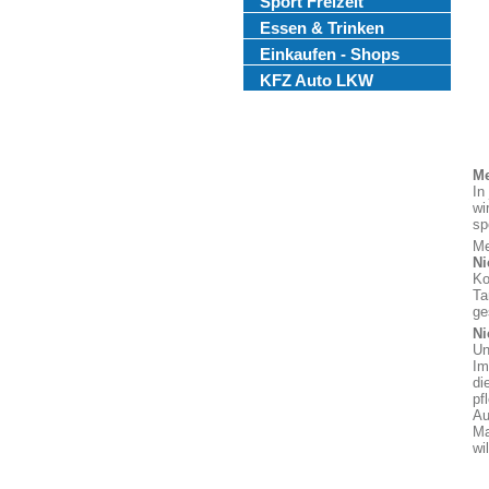
Sport Freizeit
Essen & Trinken
Einkaufen - Shops
KFZ Auto LKW
Me
In
wi
sp
Me
Ni
Ko
Ta
ge
Ni
Un
Im
di
pf
Au
Ma
wi