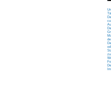
Un
Tä
Da
cu
Au
Da
Gr
Mü
de
Da
od
St
zu
We
Fo
De
Im