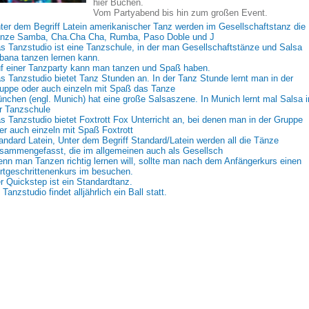
hier Buchen.
Vom Partyabend bis hin zum großen Event.
ter dem Begriff Latein amerikanischer Tanz werden im Gesellschaftstanz die
nze Samba, Cha.Cha Cha, Rumba, Paso Doble und J
s Tanzstudio ist eine Tanzschule, in der man Gesellschaftstänze und Salsa
bana tanzen lernen kann.
f einer Tanzparty kann man tanzen und Spaß haben.
s Tanzstudio bietet Tanz Stunden an. In der Tanz Stunde lernt man in der
uppe oder auch einzeln mit Spaß das Tanze
nchen (engl. Munich) hat eine große Salsaszene. In Munich lernt mal Salsa i
r Tanzschule
s Tanzstudio bietet Foxtrott Fox Unterricht an, bei denen man in der Gruppe
er auch einzeln mit Spaß Foxtrott
andard Latein, Unter dem Begriff Standard/Latein werden all die Tänze
sammengefasst, die im allgemeinen auch als Gesellsch
nn man Tanzen richtig lernen will, sollte man nach dem Anfängerkurs einen
rtgeschrittenenkurs im besuchen.
r Quickstep ist ein Standardtanz.
 Tanzstudio findet alljährlich ein Ball statt.