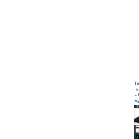
T
He
Li
Mu