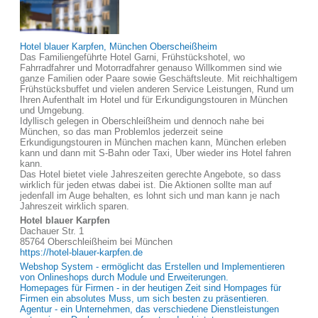
Hotel blauer Karpfen, München Oberscheißheim
Das Familiengeführte Hotel Garni, Frühstückshotel, wo
Fahrradfahrer und Motorradfahrer genauso Willkommen sind wie
ganze Familien oder Paare sowie Geschäftsleute. Mit reichhaltigem
Frühstücksbuffet und vielen anderen Service Leistungen, Rund um
Ihren Aufenthalt im Hotel und für Erkundigungstouren in München
und Umgebung.
Idyllisch gelegen in Oberschleißheim und dennoch nahe bei
München, so das man Problemlos jederzeit seine
Erkundigungstouren in München machen kann, München erleben
kann und dann mit S-Bahn oder Taxi, Uber wieder ins Hotel fahren
kann.
Das Hotel bietet viele Jahreszeiten gerechte Angebote, so dass
wirklich für jeden etwas dabei ist. Die Aktionen sollte man auf
jedenfall im Auge behalten, es lohnt sich und man kann je nach
Jahreszeit wirklich sparen.
Hotel blauer Karpfen
Dachauer Str. 1
85764 Oberschleißheim bei München
https://hotel-blauer-karpfen.de
Webshop System - ermöglicht das Erstellen und Implementieren
von Onlineshops durch Module und Erweiterungen.
Homepages für Firmen - in der heutigen Zeit sind Hompages für
Firmen ein absolutes Muss, um sich besten zu präsentieren.
Agentur - ein Unternehmen, das verschiedene Dienstleistungen