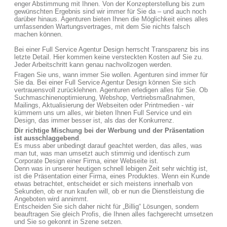
enger Abstimmung mit Ihnen. Von der Konzepterstellung bis zum
gewünschten Ergebnis sind wir immer für Sie da – und auch noch
darüber hinaus. Agenturen bieten Ihnen die Möglichkeit eines alles
umfassenden Wartungsvertrages, mit dem Sie nichts falsch
machen können.
Bei einer Full Service Agentur Design herrscht Transparenz bis ins
letzte Detail. Hier kommen keine versteckten Kosten auf Sie zu.
Jeder Arbeitschritt kann genau nachvollzogen werden.
Fragen Sie uns, wann immer Sie wollen. Agenturen sind immer für
Sie da. Bei einer Full Service Agentur Design können Sie sich
vertrauensvoll zurücklehnen. Agenturen erledigen alles für Sie. Ob
Suchmaschinenoptimierung, Webshop, Vertriebsmaßnahmen,
Mailings, Aktualisierung der Webseiten oder Printmedien - wir
kümmern uns um alles, wir bieten Ihnen Full Service und ein
Design, das immer besser ist, als das der Konkurrenz.
Dir richtige Mischung bei der Werbung und der Präsentation
ist ausschlaggebend
.
Es muss aber unbedingt darauf geachtet werden, das alles, was
man tut, was man umsetzt auch stimmig und identisch zum
Corporate Design einer Firma, einer Webseite ist.
Denn was in unserer heutigen schnell lebigen Zeit sehr wichtig ist,
ist die Präsentation einer Firma, eines Produktes. Wenn ein Kunde
etwas betrachtet, entscheidet er sich meistens innerhalb von
Sekunden, ob er nun kaufen will, ob er nun die Dienstleistung die
Angeboten wird annimmt.
Entscheiden Sie sich daher nicht für „Billig“ Lösungen, sondern
beauftragen Sie gleich Profis, die Ihnen alles fachgerecht umsetzen
und Sie so gekonnt in Szene setzen.