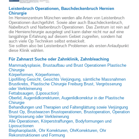
Leistenbruch Operationen, Bauchdeckenbruch Hernien
Chirurgie
Im Hernienzentrum München werden alle Arten von Leistenbruch
Operationen durchgeführt. Sowie aber auch Bauchdeckenbruch,
Nabelbruch und Narbenbruch Operationen. Das Zentrum ist rein auf
die Hernienchirurgie ausgelegt und kann daher nicht nur auf eine
langjährige Erfahrung auf diesem Gebiet zugreifen, sondern hat
auch viele Op Techniken selbst entwickelt.
Sie sollten also bei Leistenbruch Problemen als ersten Anlaufpunkt
diese Klinik wählen.
Für Zahnarzt Suche oder Zahnklinik, Zahnbleaching
Mammadysplasie, Brustaufbau und Brust Operationen Plastische
Chirurgie
Körperformen, Körperformen,
Lipofilling Gesicht, Gesichts Verjüngung, sämtliche Massnahmen
Brustkrebs, Plastische Chirurgie Freiburg Brust, Vergrösserung
oder Verkleinerung
Fettabsaugen, (Liposuction)
Oberlid, Augenlidkorrekturen, Augenlidkorrektur in der Plastische
Chirurgie
Behandlungen und Therapien und Faltenglättung sowie Verjüngung
Brust Op, Brustwarzen Brustoperationen, Brustoperation, Operation
Vergrösserung oder Verkleinerung
Alle Operationen, Körperstraffungen, Bodyformungen und
Liposuctionen
Blepharoplastik, Ohr Korrekturen, OhrKorrekturen, Ohr
Rekonstruktionen und Formung