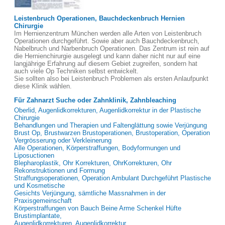
Leistenbruch Operationen, Bauchdeckenbruch Hernien
Chirurgie
Im Hernienzentrum München werden alle Arten von Leistenbruch
Operationen durchgeführt. Sowie aber auch Bauchdeckenbruch,
Nabelbruch und Narbenbruch Operationen. Das Zentrum ist rein auf
die Hernienchirurgie ausgelegt und kann daher nicht nur auf eine
langjährige Erfahrung auf diesem Gebiet zugreifen, sondern hat
auch viele Op Techniken selbst entwickelt.
Sie sollten also bei Leistenbruch Problemen als ersten Anlaufpunkt
diese Klinik wählen.
Für Zahnarzt Suche oder Zahnklinik, Zahnbleaching
Oberlid, Augenlidkorrekturen, Augenlidkorrektur in der Plastische
Chirurgie
Behandlungen und Therapien und Faltenglättung sowie Verjüngung
Brust Op, Brustwarzen Brustoperationen, Brustoperation, Operation
Vergrösserung oder Verkleinerung
Alle Operationen, Körperstraffungen, Bodyformungen und
Liposuctionen
Blepharoplastik, Ohr Korrekturen, OhrKorrekturen, Ohr
Rekonstruktionen und Formung
Straffungsoperationen, Operation Ambulant Durchgeführt Plastische
und Kosmetische
Gesichts Verjüngung, sämtliche Massnahmen in der
Praxisgemeinschaft
Körperstraffungen von Bauch Beine Arme Schenkel Hüfte
Brustimplantate,
Augenlidkorrekturen, Augenlidkorrektur