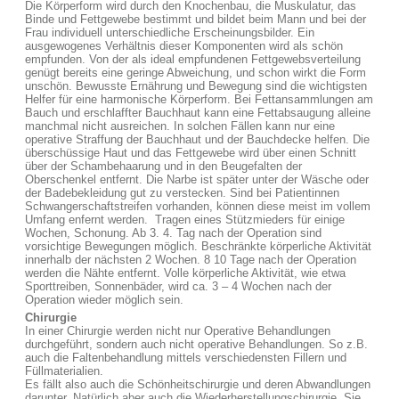
Die Körperform wird durch den Knochenbau, die Muskulatur, das
Binde und Fettgewebe bestimmt und bildet beim Mann und bei der
Frau individuell unterschiedliche Erscheinungsbilder. Ein
ausgewogenes Verhältnis dieser Komponenten wird als schön
empfunden. Von der als ideal empfundenen Fettgewebsverteilung
genügt bereits eine geringe Abweichung, und schon wirkt die Form
unschön. Bewusste Ernährung und Bewegung sind die wichtigsten
Helfer für eine harmonische Körperform. Bei Fettansammlungen am
Bauch und erschlaffter Bauchhaut kann eine Fettabsaugung alleine
manchmal nicht ausreichen. In solchen Fällen kann nur eine
operative Straffung der Bauchhaut und der Bauchdecke helfen. Die
überschüssige Haut und das Fettgewebe wird über einen Schnitt
über der Schambehaarung und in den Beugefalten der
Oberschenkel entfernt. Die Narbe ist später unter der Wäsche oder
der Badebekleidung gut zu verstecken. Sind bei Patientinnen
Schwangerschaftstreifen vorhanden, können diese meist im vollem
Umfang enfernt werden. Tragen eines Stützmieders für einige
Wochen, Schonung. Ab 3. 4. Tag nach der Operation sind
vorsichtige Bewegungen möglich. Beschränkte körperliche Aktivität
innerhalb der nächsten 2 Wochen. 8 10 Tage nach der Operation
werden die Nähte entfernt. Volle körperliche Aktivität, wie etwa
Sporttreiben, Sonnenbäder, wird ca. 3 – 4 Wochen nach der
Operation wieder möglich sein.
Chirurgie
In einer Chirurgie werden nicht nur Operative Behandlungen
durchgeführt, sondern auch nicht operative Behandlungen. So z.B.
auch die Faltenbehandlung mittels verschiedensten Fillern und
Füllmaterialien.
Es fällt also auch die Schönheitschirurgie und deren Abwandlungen
darunter. Natürlich aber auch die Wiederherstellungschirurgie. Sie