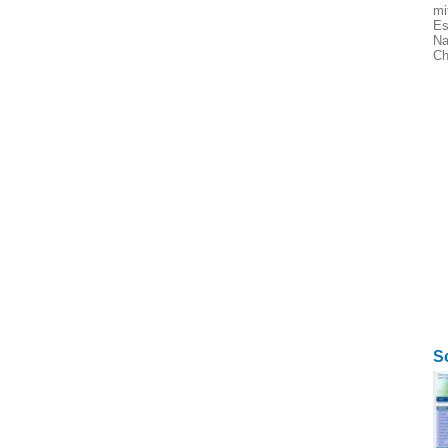
mi
Es
Na
Ch
S