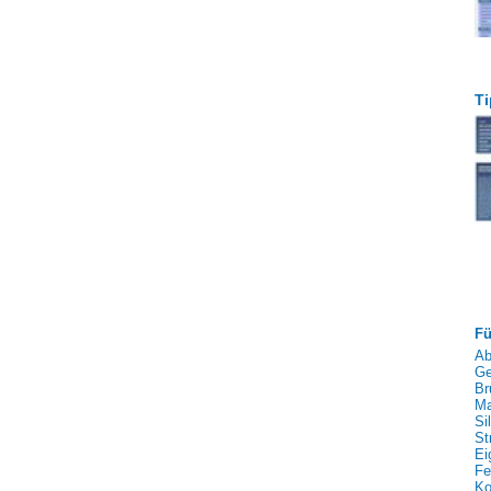
Ti
Fü
Ab
Ge
Br
Ma
Si
St
Ei
Fe
Ko