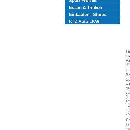
Sport Freizeit
Essen & Trinken
Einkaufen - Shops
KFZ Auto LKW
Li
Di
Fa
di
Li
Be
Li
wi
ge
zu
(L
am
Ta
ei
kö
Ch
In
so