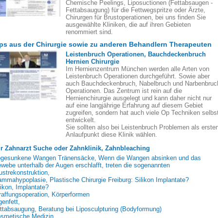
Chemische Peelings, Liposuctionen (Fettabsaugen -
Fettabsaugung) für die Fettwegspritze oder Ärzte,
Chirurgen für Brustoperationen, bei uns finden Sie
ausgewählte Kliniken, die auf ihren Gebieten
renommiert sind.
ps aus der Chirurgie sowie zu anderen Behandlern Therapeuten
Leistenbruch Operationen, Bauchdeckenbruch
Hernien Chirurgie
Im Hernienzentrum München werden alle Arten von
Leistenbruch Operationen durchgeführt. Sowie aber
auch Bauchdeckenbruch, Nabelbruch und Narbenbruc
Operationen. Das Zentrum ist rein auf die
Hernienchirurgie ausgelegt und kann daher nicht nur
auf eine langjährige Erfahrung auf diesem Gebiet
zugreifen, sondern hat auch viele Op Techniken selbs
entwickelt.
Sie sollten also bei Leistenbruch Problemen als erste
Anlaufpunkt diese Klinik wählen.
r Zahnarzt Suche oder Zahnklinik, Zahnbleaching
gesunkene Wangen Tränensäcke, Wenn die Wangen absinken und das
webe unterhalb der Augen erschlafft, treten die sogenannten
ustrekonstruktion,
mmahypoplasie, Plastische Chirurgie Freiburg: Silikon Implantate?
likon, Implantate?
raffungsoperation, Körperformen
genfett,
ttabsaugung, Beratung bei Liposculpturing (Bodyformung)
smetische Medizin,