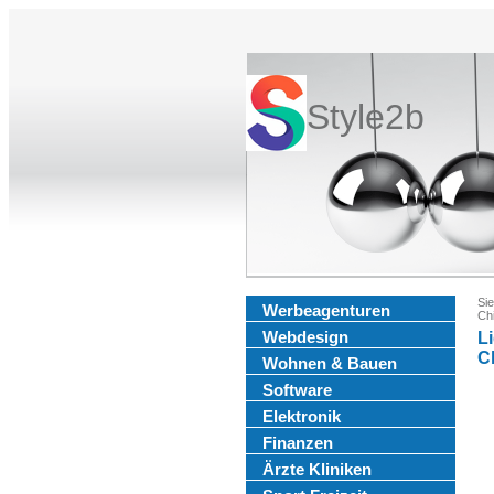
Style2b
Sie
Werbeagenturen
Chi
Webdesign
L
C
Wohnen & Bauen
Software
Elektronik
Finanzen
Ärzte Kliniken