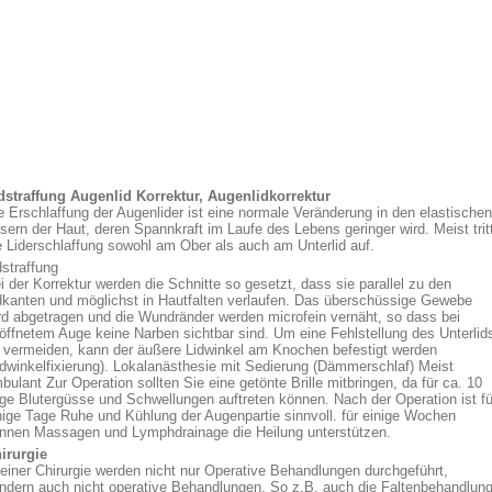
dstraffung Augenlid Korrektur, Augenlidkorrektur
e Erschlaffung der Augenlider ist eine normale Veränderung in den elastischen
sern der Haut, deren Spannkraft im Laufe des Lebens geringer wird. Meist trit
e Liderschlaffung sowohl am Ober als auch am Unterlid auf.
dstraffung
i der Korrektur werden die Schnitte so gesetzt, dass sie parallel zu den
dkanten und möglichst in Hautfalten verlaufen. Das überschüssige Gewebe
rd abgetragen und die Wundränder werden microfein vernäht, so dass bei
öffnetem Auge keine Narben sichtbar sind. Um eine Fehlstellung des Unterlid
 vermeiden, kann der äußere Lidwinkel am Knochen befestigt werden
idwinkelfixierung). Lokalanästhesie mit Sedierung (Dämmerschlaf) Meist
bulant Zur Operation sollten Sie eine getönte Brille mitbringen, da für ca. 10
ge Blutergüsse und Schwellungen auftreten können. Nach der Operation ist fü
nige Tage Ruhe und Kühlung der Augenpartie sinnvoll. für einige Wochen
nnen Massagen und Lymphdrainage die Heilung unterstützen.
irurgie
 einer Chirurgie werden nicht nur Operative Behandlungen durchgeführt,
ndern auch nicht operative Behandlungen. So z.B. auch die Faltenbehandlun