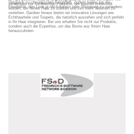
Vergleich zu chirurgischen Eingriffen. Zudem bieten sie die
verwenden nur hochwertige Produkte, die speziell entwickelt
Flexibilität, den Look je nach Anlass oder Stimmung zu verändern.
wurden, um feines Haar zu stärken und ihm mehr Volumen zu
verleihen. Darüber hinaus bieten wir innovative Lösungen wie
Echthaarteile und Toupets, die natürlich aussehen und sich perfekt
in Ihr Haar integrieren. Bei uns erhalten Sie nicht nur Produkte,
sondern auch die Expertise, um das Beste aus Ihrem Haar
herauszuholen.