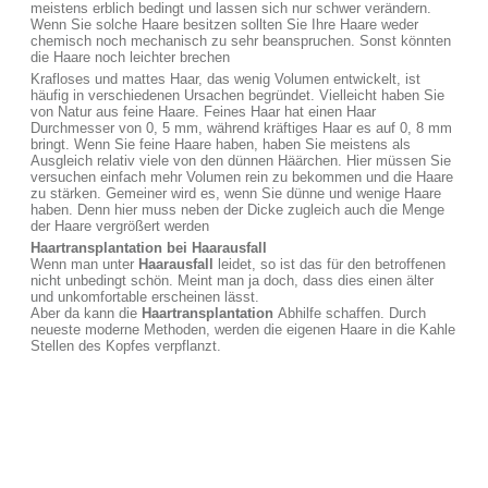
meistens erblich bedingt und lassen sich nur schwer verändern.
Wenn Sie solche Haare besitzen sollten Sie Ihre Haare weder
chemisch noch mechanisch zu sehr beanspruchen. Sonst könnten
die Haare noch leichter brechen
Krafloses und mattes Haar, das wenig Volumen entwickelt, ist
häufig in verschiedenen Ursachen begründet. Vielleicht haben Sie
von Natur aus feine Haare. Feines Haar hat einen Haar
Durchmesser von 0, 5 mm, während kräftiges Haar es auf 0, 8 mm
bringt. Wenn Sie feine Haare haben, haben Sie meistens als
Ausgleich relativ viele von den dünnen Häärchen. Hier müssen Sie
versuchen einfach mehr Volumen rein zu bekommen und die Haare
zu stärken. Gemeiner wird es, wenn Sie dünne und wenige Haare
haben. Denn hier muss neben der Dicke zugleich auch die Menge
der Haare vergrößert werden
Haartransplantation bei Haarausfall
Wenn man unter
Haarausfall
leidet, so ist das für den betroffenen
nicht unbedingt schön. Meint man ja doch, dass dies einen älter
und unkomfortable erscheinen lässt.
Aber da kann die
Haartransplantation
Abhilfe schaffen. Durch
neueste moderne Methoden, werden die eigenen Haare in die Kahle
Stellen des Kopfes verpflanzt.