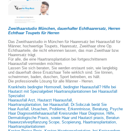
Zweithaarstudio München, dauerhafter Echthaarersatz, Herren
Echthaar Toupets für Herren
Das Zweithaarstudio in München für Haarersatz bei Haarausfall für
Männer, hochwertige Toupets, Haaresatz, Zweithaar ohne Op.
Echthaarteile, die nicht erkennen lassen, das man Zweithaar bzw.
Haarersatz trägt.
Für alle, die eine Haartransplantation bei fortgeschrittenem
Haarausfall vermeiden möchten.
Lassen Sie sich beraten, Sie werden erstaunt sein, wie langlebig
und dauerhaft diese Ersatzhaar Teile wirklich sind. Sie lönnen,
schwimmen, baden, duschen, Sport betreiben, es hält.
Die professionelle Lösung für alle Männer - Herren.
Krankheits bedingter Hormonell, bedingter Haarausfall? Hilfe bei
Hautarzt mit Spezialgebiet Haartransplantationen bei Haarausfall
Spezialist
Haarausfall Arzt, Hautarzt Haarausfall,
Haartransplantation, bei Haarausfall, Dr.Sobczak berät Sie
Haar Ausfall, Ursachen, Probleme, Erkenntnisse, Beratung, Psyche
Haar Diagnosetitlehaarausfall Kreisrunder Haar Diagnose, Hilfe,
Dermatologische Praxis, sowie Haar und Hautarzt praxis, Beratun
Haawurzelverpflanzung Scope, Scopierung, Haartransplantation,
Haartransplantationen
Kosten Preise Preis, Kosten Haartransplantation, bei Kreisrundem