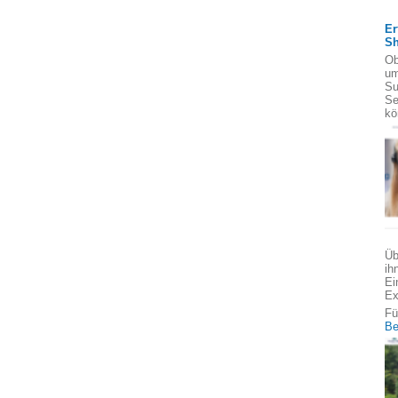
Er
S
Ob
um
Su
Se
kö
Üb
ih
Ei
Ex
Fü
Be