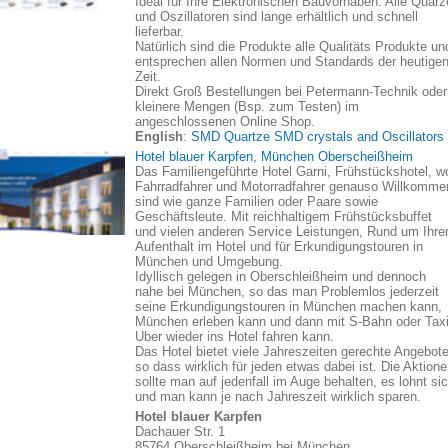
Ideal für Ihre Elektronischen Bauvorhaben. Alle Quarz
und Oszillatoren sind lange erhältlich und schnell
lieferbar.
Natürlich sind die Produkte alle Qualitäts Produkte un
entsprechen allen Normen und Standards der heutige
Zeit.
Direkt Groß Bestellungen bei Petermann-Technik oder
kleinere Mengen (Bsp. zum Testen) im
angeschlossenen Online Shop.
English
:
SMD Quartze SMD crystals and Oscillators
Hotel blauer Karpfen, München Oberscheißheim
Das Familiengeführte Hotel Garni, Frühstückshotel, w
Fahrradfahrer und Motorradfahrer genauso Willkomme
sind wie ganze Familien oder Paare sowie
Geschäftsleute. Mit reichhaltigem Frühstücksbuffet
und vielen anderen Service Leistungen, Rund um Ihre
Aufenthalt im Hotel und für Erkundigungstouren in
München und Umgebung.
Idyllisch gelegen in Oberschleißheim und dennoch
nahe bei München, so das man Problemlos jederzeit
seine Erkundigungstouren in München machen kann,
München erleben kann und dann mit S-Bahn oder Taxi
Uber wieder ins Hotel fahren kann.
Das Hotel bietet viele Jahreszeiten gerechte Angebote
so dass wirklich für jeden etwas dabei ist. Die Aktion
sollte man auf jedenfall im Auge behalten, es lohnt si
und man kann je nach Jahreszeit wirklich sparen.
Hotel blauer Karpfen
Dachauer Str. 1
85764 Oberschleißheim bei München