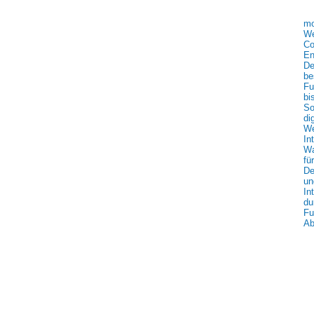
mo
We
Co
En
De
be
Fu
bi
So
di
We
In
Wa
fü
De
un
In
du
Fu
Ab