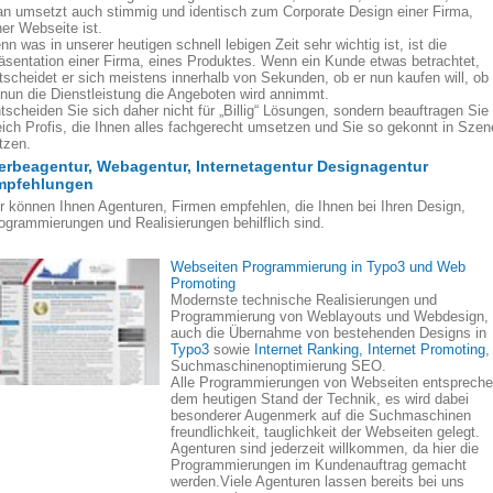
n umsetzt auch stimmig und identisch zum Corporate Design einer Firma,
ner Webseite ist.
nn was in unserer heutigen schnell lebigen Zeit sehr wichtig ist, ist die
äsentation einer Firma, eines Produktes. Wenn ein Kunde etwas betrachtet,
tscheidet er sich meistens innerhalb von Sekunden, ob er nun kaufen will, ob
 nun die Dienstleistung die Angeboten wird annimmt.
tscheiden Sie sich daher nicht für „Billig“ Lösungen, sondern beauftragen Sie
eich Profis, die Ihnen alles fachgerecht umsetzen und Sie so gekonnt in Szen
tzen.
rbeagentur, Webagentur, Internetagentur Designagentur
mpfehlungen
r können Ihnen Agenturen, Firmen empfehlen, die Ihnen bei Ihren Design,
ogrammierungen und Realisierungen behilflich sind.
Webseiten Programmierung in Typo3 und Web
Promoting
Modernste technische Realisierungen und
Programmierung von Weblayouts und Webdesign,
auch die Übernahme von bestehenden Designs in
Typo3
sowie
Internet Ranking, Internet Promoting
,
Suchmaschinenoptimierung SEO.
Alle Programmierungen von Webseiten entsprech
dem heutigen Stand der Technik, es wird dabei
besonderer Augenmerk auf die Suchmaschinen
freundlichkeit, tauglichkeit der Webseiten gelegt.
Agenturen sind jederzeit willkommen, da hier die
Programmierungen im Kundenauftrag gemacht
werden.Viele Agenturen lassen bereits bei uns