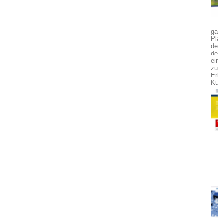
ga
Pl
de
de
ei
zu
Er
Ku