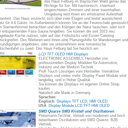
das Haus Felburg im Bayrischen Wald genau das
Richtige für Sie. Mit harmonisch, charmant
eingerichteten Zimmern und einer traumhaften
Umgebung wird ihnen ein erholsamer Aufenthalt
rantiert. Das Haus erstreckt sich über zwei Etagen und bietet ausreichend
atz für 4-6 Gäste. Im Außenbereich können Sie an der Feuerschale genüsslic
n Sternenhimmel betrachten und den Klängen der Natur lauschen, oder sich
r entspannenden Fass-Sauna hingeben. Sie können die seit 2023 neu
ngebaute Küche nutzen, oder auf das Frühstücks und Essen Catering
rückgreifen. Des Weiteren wird ihnen eine Planungshilfe für Wanderungen und
kundigungen angeboten, oder sie unternehmen eine romantische
tschenfahrt zu zweit. Das Haus Felburg läd Sie herzlich ein.
LCD TFT OLED HMI Displays
ELECTRONIC ASSEMBLY, Hersteller von
professionellen Display Modulen für Automotive,
Industry und der Medizin Technik.
Profi Touch Lösungen vom Hersteller. Interaktive
Displays und vieles mehr. Display Panel Module sind
langlebig, und in Hoher Qualität.
Sie können die Displays im eigenen Online Shop
kaufen.
Natürlich alle Made in Germany.
Sprachen
:
Englisch
:
Displays TFT LCD, HMI OLED
USA
:
Display Module LCD TFT HMI OLED
SMD Quarze SMD Kristall und Oszillatoren
Petermann-Technik, Vertieb von modernen und hoch
belastbaren Oszillatoren und SMD Quarze. B2B
Vertrieb.