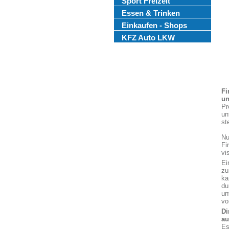
Sport Freizeit
Essen & Trinken
Einkaufen - Shops
KFZ Auto LKW
Fi
un
Pr
un
st
Nu
Fi
vi
Ei
zu
ka
du
un
vo
Di
au
Es