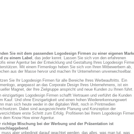
nden Sie mit dem passenden Logodesign Firmen zu einer eigenen Mark
d zu einem Label
, das jeder kennt. Lassen Sie sich von den erfahrenen
ofis einer Agentur bei der Entwicklung und Gestaltung Ihres Logodesign Firm
terstützen. Mit einem Firmenlogo heben Sie sich von Ihren Mitbewerbern ab,
echen aus der Masse hervor und machen Ihr Unternehmen unverwechselbar.
tzen Sie Ihr Logodesign Firmen für alle Bereiche Ihres Werbeauftritts. Ein
rmenlogo, angepasst an das Corporate Design Ihres Unternehmens, ist ein
sueller Magnet, der Ihre Zielgruppe anspricht und neue Kunden zu Ihnen führt.
n einzigartiges Logodesign Firmen schafft Vertrauen und verführt die Kunden
m Kauf. Und ohne Einzigartigkeit und einen hohen Wiedererkennungswert
nn man sich heute weder in der digitalen Welt, noch in Printmedien
rchsetzen. Dabei sind ausgezeichnete Planung und Konzeption der
verzichtbare erste Schritt zum Erfolg. Profitieren bei Ihrem Logodesign Firme
n dem Know How einer Agentur.
r richtige Mischung bei der Werbung und der Präsentation ist
sschlaggebend
.
 muss aber unbedingt darauf geachtet werden, das alles, was man tut, was