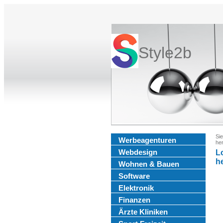
Style2b
Sie
Werbeagenturen
her
Webdesign
L
h
Wohnen & Bauen
Software
Elektronik
Finanzen
Ärzte Kliniken