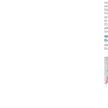
ma
ei
De
Pr
en
er
En
gl
se
We
E
Wi
Pr