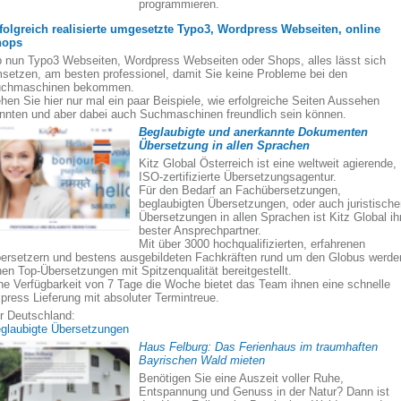
programmieren.
folgreich realisierte umgesetzte Typo3, Wordpress Webseiten, online
hops
 nun Typo3 Webseiten, Wordpress Webseiten oder Shops, alles lässt sich
setzen, am besten professionel, damit Sie keine Probleme bei den
chmaschinen bekommen.
hen Sie hier nur mal ein paar Beispiele, wie erfolgreiche Seiten Aussehen
nnten und aber dabei auch Suchmaschinen freundlich sein können.
Beglaubigte und anerkannte Dokumenten
Übersetzung in allen Sprachen
Kitz Global Österreich ist eine weltweit agierende,
ISO-zertifizierte Übersetzungsagentur.
Für den Bedarf an Fachübersetzungen,
beglaubigten Übersetzungen, oder auch juristisch
Übersetzungen in allen Sprachen ist Kitz Global ih
bester Ansprechpartner.
Mit über 3000 hochqualifizierten, erfahrenen
ersetzern und bestens ausgebildeten Fachkräften rund um den Globus werde
nen Top-Übersetzungen mit Spitzenqualität bereitgestellt.
ne Verfügbarkeit von 7 Tage die Woche bietet das Team ihnen eine schnelle
press Lieferung mit absoluter Termintreue.
r Deutschland:
glaubigte Übersetzungen
Haus Felburg: Das Ferienhaus im traumhaften
Bayrischen Wald mieten
Benötigen Sie eine Auszeit voller Ruhe,
Entspannung und Genuss in der Natur? Dann ist