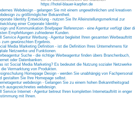
https://hotel-blauer-karpfen.de
dernes Webdesign - gelangen Sie mit einem ungewöhnlichen und kreativen
bdesign zu größtmöglicher Bekanntheit.
rporate Identity Entwicklung - nutzen Sie Ihr Alleinstellungsmerkmal zur
twicklung einer Corporate Identity.
sign und Kommunikation Briefpaper Referenzen - eine Agentur verfügt über d
sten Empfehlungen zufriedener Kunden.
ll Service Agentur Werbung - Agentur begleitet Ihren gesamten Werbeauftritt
s zum gewünschten Ergebnis.
cial Media Marketing Definition - ist die Definition Ihres Unternehmens für
gitale Netzwerke und Funktionen.
rbeagentur Suche - die richtige Werbeagentur finden übers Branchenbuch,
ternet oder Datenbanken.
s ist Social Media Marketing? Es bedeutet die Nutzung sozialer Netzwerke
r die Vermarktung von Produkten.
signschulung Homepage Design - werden Sie unabhängig von Fachpersonal
d gestalten Sie Ihre Homepage selbst.
ternetagentur webdesign - Gelangen Sie zu einem hohen Bekanntheitsgrad
rch ausgezeichnetes webdesign.
ll Service Internet - Agentur betreut Ihren kompletten Internetauftritt in enger
stimmung mit Ihnen.