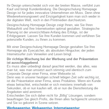
Ihr Design unterscheidet sich von der breiten Masse, verführt zum
Kauf und bringt Kundenbindung. Die Designschulung Homepage
Design ist für jedes innovative Unternehmen ein Muss. Denn ohne
Wiedererkennungswert und Einzigartigkeit kann man sich weder in
der digitalen Welt, noch in den Printmedien durchsetzen.
Designschulung Homepage Design zeigt Ihnen, wie Sie Ihren
Webauftritt und Ihre Internetseiten optimal gestalten. Strategische
Planung ist der unverzichtbare Anfang des Erfolgs, ist der
Erfolgsgarant. Lassen Sie Ihre Kunden kommen und verführen Sie
potenzielle Kunden, zu Ihnen zu kommen.
Mit einer Designschulung Homepage Design gestalten Sie Ihre
Homepage als Eyecatcher, als absoluten Hingucker, der jeden
Internetsurfer zum Verweilen und Lesen bringt.
Dir richtige Mischung bei der Werbung und der Präsentation
ist ausschlaggebend
.
Es muss aber unbedingt darauf geachtet werden, das alles, was
man tut, was man umsetzt auch stimmig und identisch zum
Corporate Design einer Firma, einer Webseite ist.
Denn was in unserer heutigen schnell lebigen Zeit sehr wichtig ist,
ist die Präsentation einer Firma, eines Produktes. Wenn ein Kunde
etwas betrachtet, entscheidet er sich meistens innerhalb von
Sekunden, ob er nun kaufen will, ob er nun die Dienstleistung die
Angeboten wird annimmt.
Entscheiden Sie sich daher nicht für „Billig“ Lösungen, sondern
beauftragen Sie gleich Profis, die Ihnen alles fachgerecht umsetzen
und Sie so gekonnt in Szene setzen.
Werbeagentur, Webagentur, Internetagentur