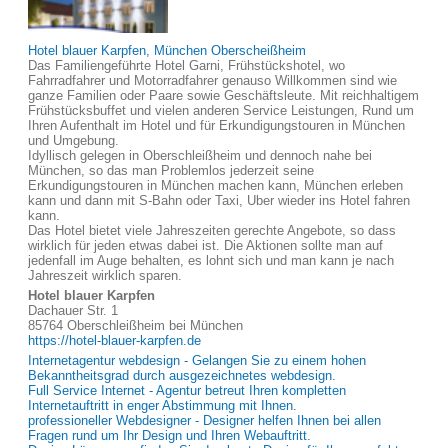
Hotel blauer Karpfen, München Oberscheißheim
Das Familiengeführte Hotel Garni, Frühstückshotel, wo
Fahrradfahrer und Motorradfahrer genauso Willkommen sind wie
ganze Familien oder Paare sowie Geschäftsleute. Mit reichhaltigem
Frühstücksbuffet und vielen anderen Service Leistungen, Rund um
Ihren Aufenthalt im Hotel und für Erkundigungstouren in München
und Umgebung.
Idyllisch gelegen in Oberschleißheim und dennoch nahe bei
München, so das man Problemlos jederzeit seine
Erkundigungstouren in München machen kann, München erleben
kann und dann mit S-Bahn oder Taxi, Uber wieder ins Hotel fahren
kann.
Das Hotel bietet viele Jahreszeiten gerechte Angebote, so dass
wirklich für jeden etwas dabei ist. Die Aktionen sollte man auf
jedenfall im Auge behalten, es lohnt sich und man kann je nach
Jahreszeit wirklich sparen.
Hotel blauer Karpfen
Dachauer Str. 1
85764 Oberschleißheim bei München
https://hotel-blauer-karpfen.de
Internetagentur webdesign - Gelangen Sie zu einem hohen
Bekanntheitsgrad durch ausgezeichnetes webdesign.
Full Service Internet - Agentur betreut Ihren kompletten
Internetauftritt in enger Abstimmung mit Ihnen.
professioneller Webdesigner - Designer helfen Ihnen bei allen
Fragen rund um Ihr Design und Ihren Webauftritt.