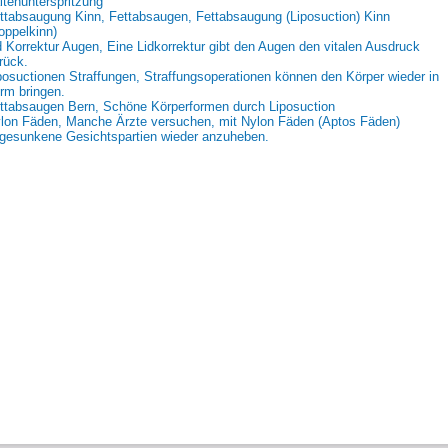
ltenunterspritzung
ttabsaugung Kinn, Fettabsaugen, Fettabsaugung (Liposuction) Kinn
oppelkinn)
d Korrektur Augen, Eine Lidkorrektur gibt den Augen den vitalen Ausdruck
rück.
posuctionen Straffungen, Straffungsoperationen können den Körper wieder in
rm bringen.
ttabsaugen Bern, Schöne Körperformen durch Liposuction
lon Fäden, Manche Ärzte versuchen, mit Nylon Fäden (Aptos Fäden)
gesunkene Gesichtspartien wieder anzuheben.