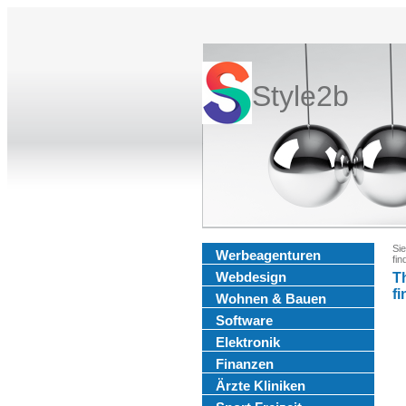
Style2b
Sie
Werbeagenturen
fin
Webdesign
T
f
Wohnen & Bauen
Software
Elektronik
Finanzen
Ärzte Kliniken