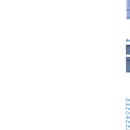
An
De
be
Fe
Cr
di
Fe
Fa