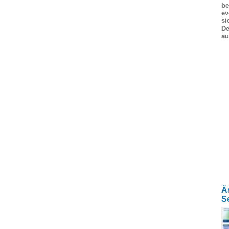
be
ev
si
De
au
Ä
S