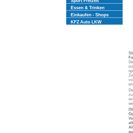
Sport Freizeit
Essen & Trinken
Einkaufen - Shops
KFZ Auto LKW
St
Fa
Di
in
op
Zo
vo
en
De
zu
ei
we
Ob
Op
Ve
al
Al
au