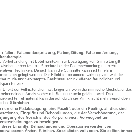
irnfalten, Faltenunterspritzung, Faltenglättung, Faltenentfernung,
ltentherapie
,
e Vorbehandlung mit Botulinumtoxin zur Beseitigung von Stirnfalten gilt
zwischen schon fast als Standard bei der Faltenbehandlung mit nicht
erativen Techniken. Danach kann die Stirnmitte kann nicht mehr in
rnesfalten gelegt werden. Der Effekt ist besonders wirkungsvoll, weil der
rher müde und verkrampfte Gesichtsausdruck offener, freundlicher und
tspannter wirkt.
r Effekt der Füllmaterialien hält länger an, wenn die mimische Muskulatur des
 behandelnden Areals vorher mit Botulinumtoxin gelähmt wird. Das
ngebrachte Füllmaterial kann danach durch die Mimik nicht mehr verschoben
rden.
Stirnfalten
 nun eine Fettabsaugung, eine Facelift oder ein Peeling
, all dies sind
erationen, Eingriffe und Behandlungen, die der Verschönerung, der
rjüngung des Gesichts, des Körper dienen. Vorwiegend um
terserscheinungen zu beseitigen.
l diese Eingriffe, Behandlungen und Operationen werden von
sgewiesenen Ärzten, Kliniken, Spezialisten vollzogen. Sie sollten imme