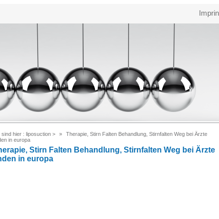
Imprin
 sind hier :
liposuction
>
Therapie, Stirn Falten Behandlung, Stirnfalten Weg bei Ärzte
den in europa
herapie, Stirn Falten Behandlung, Stirnfalten Weg bei Ärzte
inden in europa