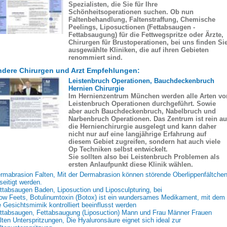
Spezialisten, die Sie für Ihre
Schönheitsoperationen suchen. Ob nun
Faltenbehandlung, Faltenstraffung, Chemische
Peelings, Liposuctionen (Fettabsaugen -
Fettabsaugung) für die Fettwegspritze oder Ärzte,
Chirurgen für Brustoperationen, bei uns finden Si
ausgewählte Kliniken, die auf ihren Gebieten
renommiert sind.
dere Chirurgen und Arzt Empfehlungen:
Leistenbruch Operationen, Bauchdeckenbruch
Hernien Chirurgie
Im Hernienzentrum München werden alle Arten vo
Leistenbruch Operationen durchgeführt. Sowie
aber auch Bauchdeckenbruch, Nabelbruch und
Narbenbruch Operationen. Das Zentrum ist rein au
die Hernienchirurgie ausgelegt und kann daher
nicht nur auf eine langjährige Erfahrung auf
diesem Gebiet zugreifen, sondern hat auch viele
Op Techniken selbst entwickelt.
Sie sollten also bei Leistenbruch Problemen als
ersten Anlaufpunkt diese Klinik wählen.
rmabrasion Falten, Mit der Dermabrasion können störende Oberlippenfältche
seitigt werden.
ttabsaugen Baden, Liposuction und Liposculpturing, bei
ow Feets, Botulinumtoxin (Botox) ist ein wundersames Medikament, mit dem
e Gesichtsmimik kontrolliert beeinflusst werden
ttabsaugen, Fettabsaugung (Liposuction) Mann und Frau Männer Frauen
lten Unterspritzungen, Die Hyaluronsäure eignet sich ideal zur