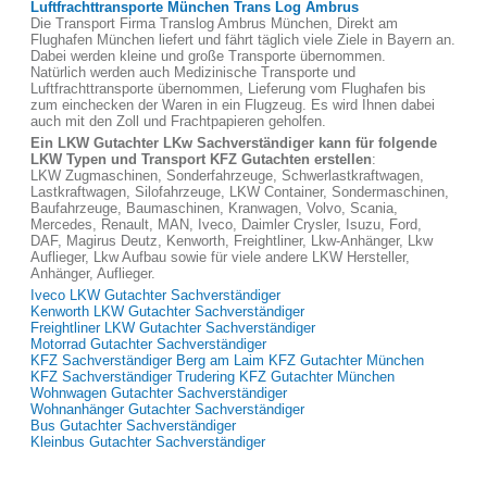
Luftfrachttransporte München Trans Log Ambrus
Die Transport Firma Translog Ambrus München, Direkt am
Flughafen München liefert und fährt täglich viele Ziele in Bayern an.
Dabei werden kleine und große Transporte übernommen.
Natürlich werden auch Medizinische Transporte und
Luftfrachttransporte übernommen, Lieferung vom Flughafen bis
zum einchecken der Waren in ein Flugzeug. Es wird Ihnen dabei
auch mit den Zoll und Frachtpapieren geholfen.
Ein LKW Gutachter LKw Sachverständiger kann für folgende
LKW Typen und Transport KFZ Gutachten erstellen
:
LKW Zugmaschinen, Sonderfahrzeuge, Schwerlastkraftwagen,
Lastkraftwagen, Silofahrzeuge, LKW Container, Sondermaschinen,
Baufahrzeuge, Baumaschinen, Kranwagen, Volvo, Scania,
Mercedes, Renault, MAN, Iveco, Daimler Crysler, Isuzu, Ford,
DAF, Magirus Deutz, Kenworth, Freightliner, Lkw-Anhänger, Lkw
Auflieger, Lkw Aufbau sowie für viele andere LKW Hersteller,
Anhänger, Auflieger.
Iveco LKW Gutachter Sachverständiger
Kenworth LKW Gutachter Sachverständiger
Freightliner LKW Gutachter Sachverständiger
Motorrad Gutachter Sachverständiger
KFZ Sachverständiger Berg am Laim KFZ Gutachter München
KFZ Sachverständiger Trudering KFZ Gutachter München
Wohnwagen Gutachter Sachverständiger
Wohnanhänger Gutachter Sachverständiger
Bus Gutachter Sachverständiger
Kleinbus Gutachter Sachverständiger