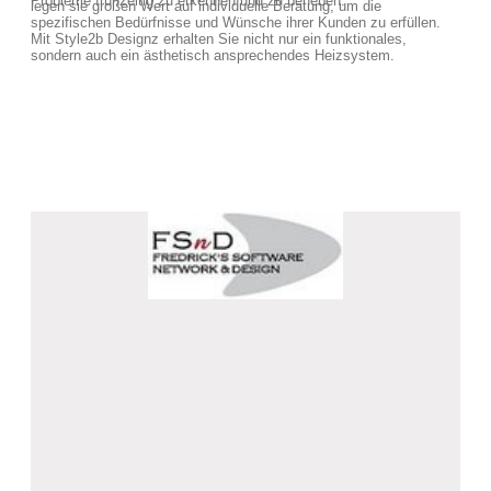
Probleme frühzeitig zu erkennen und zu beheben.
legen sie großen Wert auf individuelle Beratung, um die
spezifischen Bedürfnisse und Wünsche ihrer Kunden zu erfüllen.
Mit Style2b Designz erhalten Sie nicht nur ein funktionales,
sondern auch ein ästhetisch ansprechendes Heizsystem.