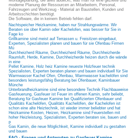
Montageplanung, die alles abdeckt, was man für eine gezielte und
moderne Planung der Ressourcen an Mitarbeitern, Personal,
Fahrzeugen und Werkzeug - Material an Baustellen, Kunden und
Arbeitsschichten benötigt.
Die Software, die in keinem Betrieb fehlen darf.
Nachtspeicher Heizkamine, haben nur Strahlungswärme. Wir
Beraten sie über Kamin oder Kachelofen, was besser für Sie in
Fage ko
Grillkamine sind meist auf Terrassen u. Freisitzen eingebaut,
Experten, Spezialisten planen und bauen für sie Ofenbau Firmen
Mü
Durchheizherd Räume, Durchheizherd Räume, Durchheizherde
Raumluft, Herde, Kamine, Durchheizherde heizen durch die wände
in eine
Pellet Kamine, Holz heiz Kamine neueste Holzfeuer technik
Spezialisten, Experten beraten planen und bauen individuell für Sie
Warmwasser Kachel Ofen, Ofenbau, Warmwasser kachelöfen sind
besonders leistungsfähig Beratung bei Ofenbauer, Kaminbauer
Münche
Unterbrandheizkamine sind eine besondere Technik Flachbauweise
Gasfeuerung, Gasfeuer ist Feuer im offenen Kamin, sehr beliebt,
Beratung für Gasfeuer Kamine bei Qualifizierten Ofenbauer und
Qualitäts Kachelöfen, Qualitäts Kachelöfen, der Kachelofen ist
schon eine alte Heiztechnik, ist wieder immer beliebter und hat
Heizkamine Kosten, Heizen, Heizkamine sind Feuerstellen mit
hoher Heizleistung, Spezialisten, Experten beraten sie, bauen und
p
Gas Kamin, die neue Möglichkeit, Kamine individuell zu gestalten
und bauen
FAQ - Fragen und Antworten zu Gasfeuer Kamine