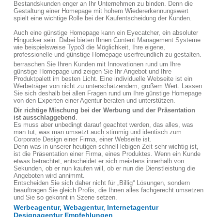
Bestandskunden enger an Ihr Unternehmen zu binden. Denn die
Gestaltung einer Homepage mit hohem Wiedererkennungswert
spielt eine wichtige Rolle bei der Kaufentscheidung der Kunden.
Auch eine günstige Homepage kann ein Eyecatcher, ein absoluter
Hingucker sein. Dabei bieten Ihnen Content Management Systeme
wie beispielsweise Typo3 die Möglichkeit, Ihre eigene,
professionelle und günstige Homepage userfreundlich zu gestalten.
berraschen Sie Ihren Kunden mit Innovationen rund um Ihre
günstige Homepage und zeigen Sie Ihr Angebot und Ihre
Produktpalett im besten Licht. Eine individuelle Webseite ist ein
Werbeträger von nicht zu unterschätzendem, großem Wert. Lassen
Sie sich deshalb bei allen Fragen rund um Ihre günstige Homepage
von den Experten einer Agentur beraten und unterstützen.
Dir richtige Mischung bei der Werbung und der Präsentation
ist ausschlaggebend
.
Es muss aber unbedingt darauf geachtet werden, das alles, was
man tut, was man umsetzt auch stimmig und identisch zum
Corporate Design einer Firma, einer Webseite ist.
Denn was in unserer heutigen schnell lebigen Zeit sehr wichtig ist,
ist die Präsentation einer Firma, eines Produktes. Wenn ein Kunde
etwas betrachtet, entscheidet er sich meistens innerhalb von
Sekunden, ob er nun kaufen will, ob er nun die Dienstleistung die
Angeboten wird annimmt.
Entscheiden Sie sich daher nicht für „Billig“ Lösungen, sondern
beauftragen Sie gleich Profis, die Ihnen alles fachgerecht umsetzen
und Sie so gekonnt in Szene setzen.
Werbeagentur, Webagentur, Internetagentur
Designagentur Empfehlungen