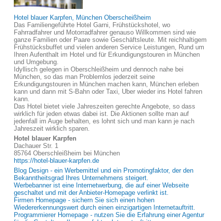
Hotel blauer Karpfen, München Oberscheißheim
Das Familiengeführte Hotel Garni, Frühstückshotel, wo
Fahrradfahrer und Motorradfahrer genauso Willkommen sind wie
ganze Familien oder Paare sowie Geschäftsleute. Mit reichhaltigem
Frühstücksbuffet und vielen anderen Service Leistungen, Rund um
Ihren Aufenthalt im Hotel und für Erkundigungstouren in München
und Umgebung.
Idyllisch gelegen in Oberschleißheim und dennoch nahe bei
München, so das man Problemlos jederzeit seine
Erkundigungstouren in München machen kann, München erleben
kann und dann mit S-Bahn oder Taxi, Uber wieder ins Hotel fahren
kann.
Das Hotel bietet viele Jahreszeiten gerechte Angebote, so dass
wirklich für jeden etwas dabei ist. Die Aktionen sollte man auf
jedenfall im Auge behalten, es lohnt sich und man kann je nach
Jahreszeit wirklich sparen.
Hotel blauer Karpfen
Dachauer Str. 1
85764 Oberschleißheim bei München
https://hotel-blauer-karpfen.de
Blog Design - ein Werbemittel und ein Promotingfaktor, der den
Bekanntheitsgrad Ihres Unternehmens steigert.
Werbebanner ist eine Internetwerbung, die auf einer Webseite
geschaltet und mit der Anbieter-Homepage verlinkt ist.
Firmen Homepage - sichern Sie sich einen hohen
Wiedererkennungswert durch einen einzigartigen Internetauftritt.
Programmierer Homepage - nutzen Sie die Erfahrung einer Agentur