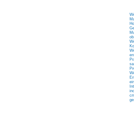
We
Ma
Ho
Ge
Mu
ob
We
Ko
We
en
Pr
sa
Pr
We
Er
ei
In
in
cm
ge