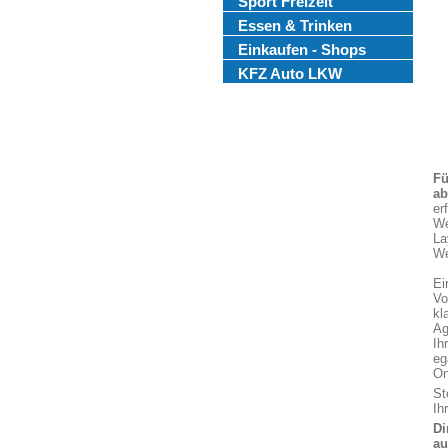
Sport Freizeit
Essen & Trinken
Einkaufen - Shops
KFZ Auto LKW
Fü
ab
er
We
La
We
Ei
Vo
kl
Ag
Ih
eg
On
St
Ih
Di
au