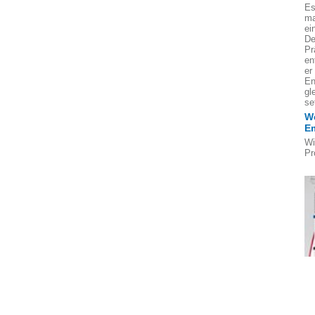
Es
ma
ei
De
Pr
en
er
En
gl
se
We
E
Wi
Pr