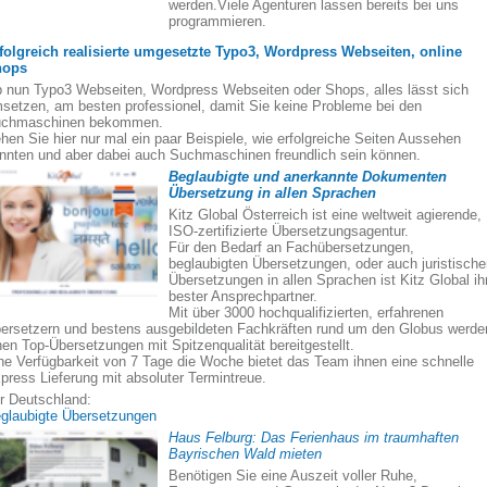
werden.Viele Agenturen lassen bereits bei uns
programmieren.
folgreich realisierte umgesetzte Typo3, Wordpress Webseiten, online
hops
 nun Typo3 Webseiten, Wordpress Webseiten oder Shops, alles lässt sich
setzen, am besten professionel, damit Sie keine Probleme bei den
chmaschinen bekommen.
hen Sie hier nur mal ein paar Beispiele, wie erfolgreiche Seiten Aussehen
nnten und aber dabei auch Suchmaschinen freundlich sein können.
Beglaubigte und anerkannte Dokumenten
Übersetzung in allen Sprachen
Kitz Global Österreich ist eine weltweit agierende,
ISO-zertifizierte Übersetzungsagentur.
Für den Bedarf an Fachübersetzungen,
beglaubigten Übersetzungen, oder auch juristisch
Übersetzungen in allen Sprachen ist Kitz Global ih
bester Ansprechpartner.
Mit über 3000 hochqualifizierten, erfahrenen
ersetzern und bestens ausgebildeten Fachkräften rund um den Globus werde
nen Top-Übersetzungen mit Spitzenqualität bereitgestellt.
ne Verfügbarkeit von 7 Tage die Woche bietet das Team ihnen eine schnelle
press Lieferung mit absoluter Termintreue.
r Deutschland:
glaubigte Übersetzungen
Haus Felburg: Das Ferienhaus im traumhaften
Bayrischen Wald mieten
Benötigen Sie eine Auszeit voller Ruhe,