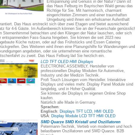
Entspannung und Genuss in der Natur? Dann ist
das Haus Felburg im Bayrischen Wald genau das
Richtige für Sie. Mit harmonisch, charmant
eingerichteten Zimmern und einer traumhaften
Umgebung wird ihnen ein erholsamer Aufenthalt
rantiert. Das Haus erstreckt sich über zwei Etagen und bietet ausreichend
atz für 4-6 Gäste. Im Außenbereich können Sie an der Feuerschale genüsslic
n Sternenhimmel betrachten und den Klängen der Natur lauschen, oder sich
r entspannenden Fass-Sauna hingeben. Sie können die seit 2023 neu
ngebaute Küche nutzen, oder auf das Frühstücks und Essen Catering
rückgreifen. Des Weiteren wird ihnen eine Planungshilfe für Wanderungen und
kundigungen angeboten, oder sie unternehmen eine romantische
tschenfahrt zu zweit. Das Haus Felburg läd Sie herzlich ein.
LCD TFT OLED HMI Displays
ELECTRONIC ASSEMBLY, Hersteller von
professionellen Display Modulen für Automotive,
Industry und der Medizin Technik.
Profi Touch Lösungen vom Hersteller. Interaktive
Displays und vieles mehr. Display Panel Module sind
langlebig, und in Hoher Qualität.
Sie können die Displays im eigenen Online Shop
kaufen.
Natürlich alle Made in Germany.
Sprachen
:
Englisch
:
Displays TFT LCD, HMI OLED
USA
:
Display Module LCD TFT HMI OLED
SMD Quarze SMD Kristall und Oszillatoren
Petermann-Technik, Vertieb von modernen und hoch
belastbaren Oszillatoren und SMD Quarze. B2B