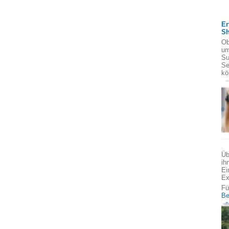
Er
S
Ob
um
Su
Se
kö
Üb
ih
Ei
Ex
Fü
Be