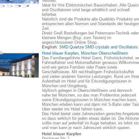
Vertrieb.
Ideal für Ihre Elektronischen Bauvorhaben. Alle Quarz
und Oszillatoren sind lange erhältlich und schnell
lieferbar.
Natürlich sind die Produkte alle Qualitäts Produkte un
entsprechen allen Normen und Standards der heutige
Zeit.
Direkt Groß Bestellungen bei Petermann-Technik oder
kleinere Mengen (Bsp. zum Testen) im
angeschlossenen Online Shop.
English
:
SMD Quartze SMD crystals and Oscillators
Hotel blauer Karpfen, München Oberscheißheim
Das Familiengeführte Hotel Garni, Frühstückshotel, w
Fahrradfahrer und Motorradfahrer genauso Willkomme
sind wie ganze Familien oder Paare sowie
Geschäftsleute. Mit reichhaltigem Frühstücksbuffet
und vielen anderen Service Leistungen, Rund um Ihre
Aufenthalt im Hotel und für Erkundigungstouren in
München und Umgebung.
Idyllisch gelegen in Oberschleißheim und dennoch
nahe bei München, so das man Problemlos jederzeit
seine Erkundigungstouren in München machen kann,
München erleben kann und dann mit S-Bahn oder Taxi
Uber wieder ins Hotel fahren kann.
Das Hotel bietet viele Jahreszeiten gerechte Angebote
so dass wirklich für jeden etwas dabei ist. Die Aktion
sollte man auf jedenfall im Auge behalten, es lohnt si
und man kann je nach Jahreszeit wirklich sparen.
Hotel blauer Karpfen
Dachauer Str. 1