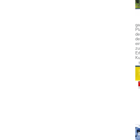
ga
Pl
de
de
ei
zu
Er
Ku