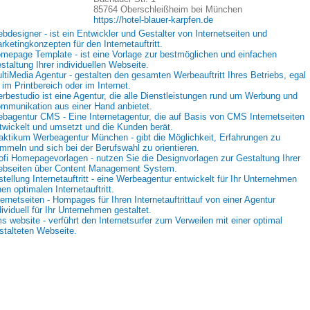
85764 Oberschleißheim bei München
https://hotel-blauer-karpfen.de
bdesigner - ist ein Entwickler und Gestalter von Internetseiten und
rketingkonzepten für den Internetauftritt.
mepage Template - ist eine Vorlage zur bestmöglichen und einfachen
staltung Ihrer individuellen Webseite.
ltiMedia Agentur - gestalten den gesamten Werbeauftritt Ihres Betriebs, egal
 im Printbereich oder im Internet.
rbestudio ist eine Agentur, die alle Dienstleistungen rund um Werbung und
mmunikation aus einer Hand anbietet.
bagentur CMS - Eine Internetagentur, die auf Basis von CMS Internetseiten
twickelt und umsetzt und die Kunden berät.
aktikum Werbeagentur München - gibt die Möglichkeit, Erfahrungen zu
mmeln und sich bei der Berufswahl zu orientieren.
ofi Homepagevorlagen - nutzen Sie die Designvorlagen zur Gestaltung Ihrer
bseiten über Content Management System.
stellung Internetauftritt - eine Werbeagentur entwickelt für Ihr Unternehmen
nen optimalen Internetauftritt.
ternetseiten - Hompages für Ihren Internetauftrittauf von einer Agentur
dividuell für Ihr Unternehmen gestaltet.
s website - verführt den Internetsurfer zum Verweilen mit einer optimal
stalteten Webseite.