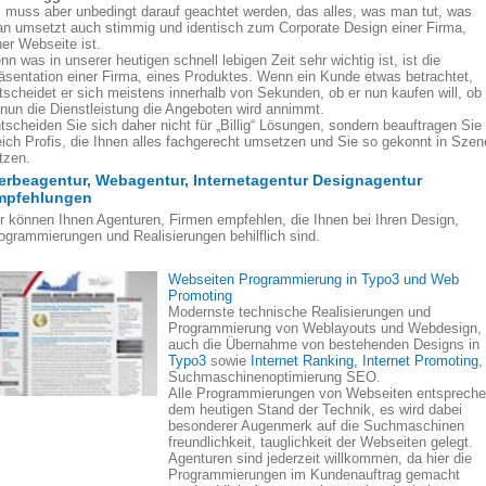
 muss aber unbedingt darauf geachtet werden, das alles, was man tut, was
n umsetzt auch stimmig und identisch zum Corporate Design einer Firma,
ner Webseite ist.
nn was in unserer heutigen schnell lebigen Zeit sehr wichtig ist, ist die
äsentation einer Firma, eines Produktes. Wenn ein Kunde etwas betrachtet,
tscheidet er sich meistens innerhalb von Sekunden, ob er nun kaufen will, ob
 nun die Dienstleistung die Angeboten wird annimmt.
tscheiden Sie sich daher nicht für „Billig“ Lösungen, sondern beauftragen Sie
eich Profis, die Ihnen alles fachgerecht umsetzen und Sie so gekonnt in Szen
tzen.
rbeagentur, Webagentur, Internetagentur Designagentur
mpfehlungen
r können Ihnen Agenturen, Firmen empfehlen, die Ihnen bei Ihren Design,
ogrammierungen und Realisierungen behilflich sind.
Webseiten Programmierung in Typo3 und Web
Promoting
Modernste technische Realisierungen und
Programmierung von Weblayouts und Webdesign,
auch die Übernahme von bestehenden Designs in
Typo3
sowie
Internet Ranking, Internet Promoting
,
Suchmaschinenoptimierung SEO.
Alle Programmierungen von Webseiten entsprech
dem heutigen Stand der Technik, es wird dabei
besonderer Augenmerk auf die Suchmaschinen
freundlichkeit, tauglichkeit der Webseiten gelegt.
Agenturen sind jederzeit willkommen, da hier die
Programmierungen im Kundenauftrag gemacht