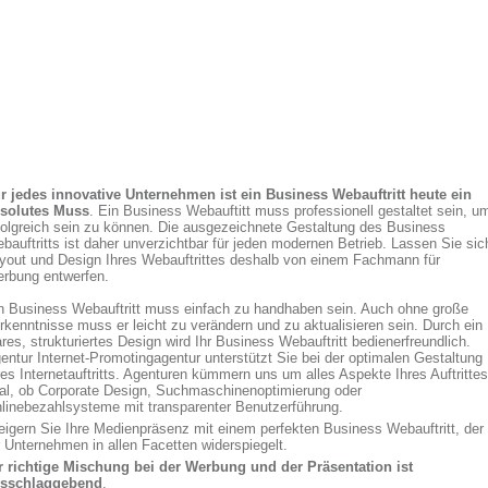
r jedes innovative Unternehmen ist ein Business Webauftritt heute ein
solutes Muss
. Ein Business Webauftitt muss professionell gestaltet sein, u
folgreich sein zu können. Die ausgezeichnete Gestaltung des Business
bauftritts ist daher unverzichtbar für jeden modernen Betrieb. Lassen Sie sic
yout und Design Ihres Webauftrittes deshalb von einem Fachmann für
rbung entwerfen.
n Business Webauftritt muss einfach zu handhaben sein. Auch ohne große
rkenntnisse muss er leicht zu verändern und zu aktualisieren sein. Durch ein
ares, strukturiertes Design wird Ihr Business Webauftritt bedienerfreundlich.
entur Internet-Promotingagentur unterstützt Sie bei der optimalen Gestaltung
res Internetauftritts. Agenturen kümmern uns um alles Aspekte Ihres Auftrittes
al, ob Corporate Design, Suchmaschinenoptimierung oder
linebezahlsysteme mit transparenter Benutzerführung.
eigern Sie Ihre Medienpräsenz mit einem perfekten Business Webauftritt, der
r Unternehmen in allen Facetten widerspiegelt.
r richtige Mischung bei der Werbung und der Präsentation ist
sschlaggebend
.