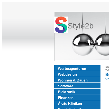
Style2b
Sie
Werbeagenturen
von
Webdesign
Bu
v
Wohnen & Bauen
Software
Elektronik
Finanzen
Ärzte Kliniken