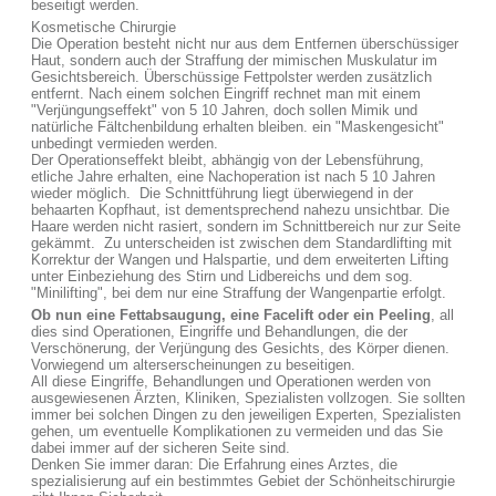
beseitigt werden.
Kosmetische Chirurgie
Die Operation besteht nicht nur aus dem Entfernen überschüssiger
Haut, sondern auch der Straffung der mimischen Muskulatur im
Gesichtsbereich. Überschüssige Fettpolster werden zusätzlich
entfernt. Nach einem solchen Eingriff rechnet man mit einem
"Verjüngungseffekt" von 5 10 Jahren, doch sollen Mimik und
natürliche Fältchenbildung erhalten bleiben. ein "Maskengesicht"
unbedingt vermieden werden.
Der Operationseffekt bleibt, abhängig von der Lebensführung,
etliche Jahre erhalten, eine Nachoperation ist nach 5 10 Jahren
wieder möglich. Die Schnittführung liegt überwiegend in der
behaarten Kopfhaut, ist dementsprechend nahezu unsichtbar. Die
Haare werden nicht rasiert, sondern im Schnittbereich nur zur Seite
gekämmt. Zu unterscheiden ist zwischen dem Standardlifting mit
Korrektur der Wangen und Halspartie, und dem erweiterten Lifting
unter Einbeziehung des Stirn und Lidbereichs und dem sog.
"Minilifting", bei dem nur eine Straffung der Wangenpartie erfolgt.
Ob nun eine Fettabsaugung, eine Facelift oder ein Peeling
, all
dies sind Operationen, Eingriffe und Behandlungen, die der
Verschönerung, der Verjüngung des Gesichts, des Körper dienen.
Vorwiegend um alterserscheinungen zu beseitigen.
All diese Eingriffe, Behandlungen und Operationen werden von
ausgewiesenen Ärzten, Kliniken, Spezialisten vollzogen. Sie sollten
immer bei solchen Dingen zu den jeweiligen Experten, Spezialisten
gehen, um eventuelle Komplikationen zu vermeiden und das Sie
dabei immer auf der sicheren Seite sind.
Denken Sie immer daran: Die Erfahrung eines Arztes, die
spezialisierung auf ein bestimmtes Gebiet der Schönheitschirurgie