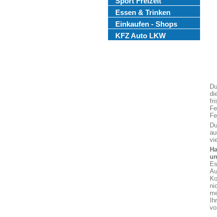
Sport Freizeit
Essen & Trinken
Einkaufen - Shops
KFZ Auto LKW
Du
di
fr
Fe
Fe
Du
au
vi
Ha
un
Es
Au
Ko
ni
me
Ih
vo