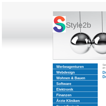
Style2b
Sie
Werbeagenturen
an
Webdesign
D
D
Wohnen & Bauen
Software
Elektronik
Finanzen
Ärzte Kliniken