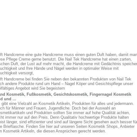
ft Handcreme eine gute Handcreme muss einen guten Duft haben, damit ma
ese Pflege Creme gerne benutzt. Die Nail Tek Handcreme hat einen zarten,
ischen Duft, der Lust auf mehr macht, die Handcreme mit Gedächtnis speicher
uchtigkeit und Ihre Hände und Nägel werden in optimaler Weise mit
uchtigkeit versorgt,
ft Handcreme bei finden Sie neben den bekannten Produkten von Nail Tek
ch andere Produkte rund um Hand – Nagel Köper und Gesichtspflege unser
elfältiges Angebot wird Sie begeistern
nd Kosmetik, Fußkosmetik, Gesichtskosmetik, Fingernagel Kosmetik
d und ...
 gibt eine Vielzahl an Kosmetik Artikeln, Produkten für alles und jedermann.
ch für Männer und Frauen, Jugendliche. Doch bei der Auswahl an
smetikartikeln und Produkten sollten Sie immer auf hohe Qualität achten,
cht immer nur auf den Preis. Denn Qualitativ hochwertige Produkte halten
ist länger, sind effizienter und sind auf längere Sicht gesehen auch besser fü
re Brieftasche. Finden Sie hier auf unseren Seiten Kosmetik Shops, Anbieter
n Kosmetik Artikeln, die diesen Ansprüchen gerecht werden.