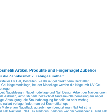
osmetik Artikel, Produkte und Fingernagel Zubehör
r die Zahnkosmetik, Zahngesundheit
rsteller Uv Gel, Bestellen Sie Ihr uv gel direkt beim Hersteller
 Gel Nagelmodellage, bei der Modellage werden die Nägel mit UV Gel
erzogen
beit Nageldesign, Nagelmodellage und Nail Design Arbeit der Naildesignerin
ils Airbrush, airbrush nails bezeichnet fantasievolle bemalung am nagel
gel Absaugung, die Staubabsaugung für nails ist sehr wichtig
ne nailart vorlage findet man bei Kosmetikshops
 Malerei am Nagellack aufzubringen benutzt man Nail Art stifte
il Tek Nailtiqüs, Nail Tek Nailtiqüs, nailtiqüs war der Vorgänger zu Nail Tek