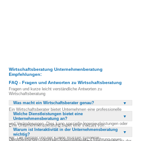
Wirtschaftsberatung Unternehmenberatung
Empfehlungen:
FAQ - Fragen und Antworten zu Wirtschaftsberatung
Fragen und kurze leicht verständliche Antworten zu
Wirtschaftsberatung
Was macht ein Wirtschaftsberater genau?
Ein Wirtschaftsberater bietet Unternehmen eine professionelle
Welche Dienstleistungen bietet eine
Beratung als Dienstleistung an. Der Fokus liegt oft auf dem
Unternehmensberatung an?
Management der Kunden, aber auch auf fachlichen Entscheidungen
und Veränderungen. Dies kann spezielle Ingenieurleistungen oder
Eine Unternehmensberatung bietet eine Vielzahl von
Personalfragen umfassen. Die Beratung ist ein interaktiver
Warum ist Interaktivität in der Unternehmensberatung
Dienstleistungen an, darunter Fusionen und Übernahmen,
Prozess, der sowohl materielle als auch immaterielle Wirkungen
wichtig?
Auslagerungen, Global Sourcing und Umstrukturierungen. Weitere
hat. Der Berater und der Kunde müssen synchron
Dienstleistungen umfassen Kostensenkung, Einführung neuer
Interaktivität ist in der Unternehmensberatung entscheidend, da der