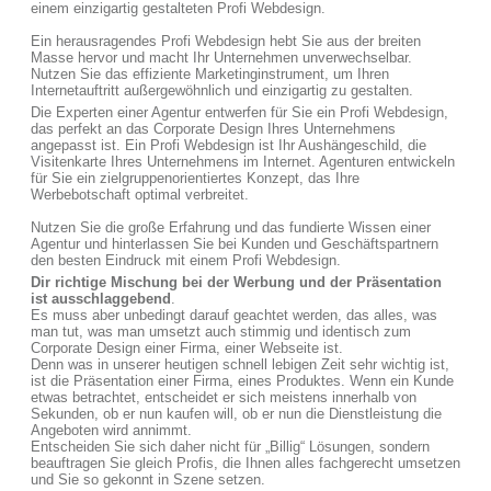
einem einzigartig gestalteten Profi Webdesign.
Ein herausragendes Profi Webdesign hebt Sie aus der breiten
Masse hervor und macht Ihr Unternehmen unverwechselbar.
Nutzen Sie das effiziente Marketinginstrument, um Ihren
Internetauftritt außergewöhnlich und einzigartig zu gestalten.
Die Experten einer Agentur entwerfen für Sie ein Profi Webdesign,
das perfekt an das Corporate Design Ihres Unternehmens
angepasst ist. Ein Profi Webdesign ist Ihr Aushängeschild, die
Visitenkarte Ihres Unternehmens im Internet. Agenturen entwickeln
für Sie ein zielgruppenorientiertes Konzept, das Ihre
Werbebotschaft optimal verbreitet.
Nutzen Sie die große Erfahrung und das fundierte Wissen einer
Agentur und hinterlassen Sie bei Kunden und Geschäftspartnern
den besten Eindruck mit einem Profi Webdesign.
Dir richtige Mischung bei der Werbung und der Präsentation
ist ausschlaggebend
.
Es muss aber unbedingt darauf geachtet werden, das alles, was
man tut, was man umsetzt auch stimmig und identisch zum
Corporate Design einer Firma, einer Webseite ist.
Denn was in unserer heutigen schnell lebigen Zeit sehr wichtig ist,
ist die Präsentation einer Firma, eines Produktes. Wenn ein Kunde
etwas betrachtet, entscheidet er sich meistens innerhalb von
Sekunden, ob er nun kaufen will, ob er nun die Dienstleistung die
Angeboten wird annimmt.
Entscheiden Sie sich daher nicht für „Billig“ Lösungen, sondern
beauftragen Sie gleich Profis, die Ihnen alles fachgerecht umsetzen
und Sie so gekonnt in Szene setzen.