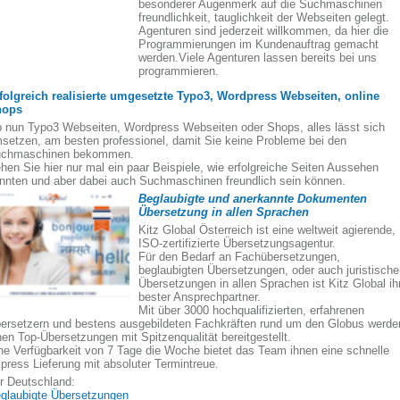
besonderer Augenmerk auf die Suchmaschinen
freundlichkeit, tauglichkeit der Webseiten gelegt.
Agenturen sind jederzeit willkommen, da hier die
Programmierungen im Kundenauftrag gemacht
werden.Viele Agenturen lassen bereits bei uns
programmieren.
folgreich realisierte umgesetzte Typo3, Wordpress Webseiten, online
hops
 nun Typo3 Webseiten, Wordpress Webseiten oder Shops, alles lässt sich
setzen, am besten professionel, damit Sie keine Probleme bei den
chmaschinen bekommen.
hen Sie hier nur mal ein paar Beispiele, wie erfolgreiche Seiten Aussehen
nnten und aber dabei auch Suchmaschinen freundlich sein können.
Beglaubigte und anerkannte Dokumenten
Übersetzung in allen Sprachen
Kitz Global Österreich ist eine weltweit agierende,
ISO-zertifizierte Übersetzungsagentur.
Für den Bedarf an Fachübersetzungen,
beglaubigten Übersetzungen, oder auch juristisch
Übersetzungen in allen Sprachen ist Kitz Global ih
bester Ansprechpartner.
Mit über 3000 hochqualifizierten, erfahrenen
ersetzern und bestens ausgebildeten Fachkräften rund um den Globus werde
nen Top-Übersetzungen mit Spitzenqualität bereitgestellt.
ne Verfügbarkeit von 7 Tage die Woche bietet das Team ihnen eine schnelle
press Lieferung mit absoluter Termintreue.
r Deutschland:
glaubigte Übersetzungen