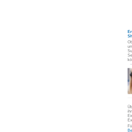
Er
S
Ob
um
Su
Se
kö
Üb
ih
Ei
Ex
Fü
Be