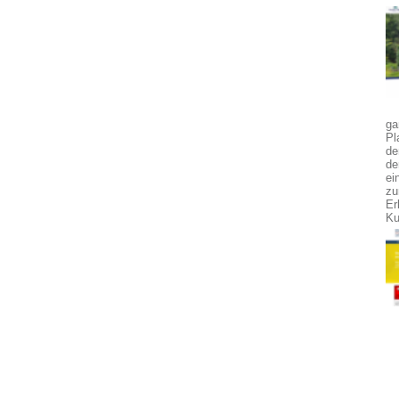
ga
Pl
de
de
ei
zu
Er
Ku