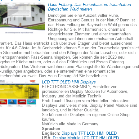
Haus Felburg: Das Ferienhaus im traumhaften
Bayrischen Wald mieten
Benötigen Sie eine Auszeit voller Ruhe,
Entspannung und Genuss in der Natur? Dann ist
das Haus Felburg im Bayrischen Wald genau das
Richtige für Sie. Mit harmonisch, charmant
eingerichteten Zimmern und einer traumhaften
Umgebung wird ihnen ein erholsamer Aufenthalt
rantiert. Das Haus erstreckt sich über zwei Etagen und bietet ausreichend
atz für 4-6 Gäste. Im Außenbereich können Sie an der Feuerschale genüsslic
n Sternenhimmel betrachten und den Klängen der Natur lauschen, oder sich
r entspannenden Fass-Sauna hingeben. Sie können die seit 2023 neu
ngebaute Küche nutzen, oder auf das Frühstücks und Essen Catering
rückgreifen. Des Weiteren wird ihnen eine Planungshilfe für Wanderungen und
kundigungen angeboten, oder sie unternehmen eine romantische
tschenfahrt zu zweit. Das Haus Felburg läd Sie herzlich ein.
LCD TFT OLED HMI Displays
ELECTRONIC ASSEMBLY, Hersteller von
professionellen Display Modulen für Automotive,
Industry und der Medizin Technik.
Profi Touch Lösungen vom Hersteller. Interaktive
Displays und vieles mehr. Display Panel Module sind
langlebig, und in Hoher Qualität.
Sie können die Displays im eigenen Online Shop
kaufen.
Natürlich alle Made in Germany.
Sprachen
:
Englisch
:
Displays TFT LCD, HMI OLED
USA
:
Display Module LCD TFT HMI OLED