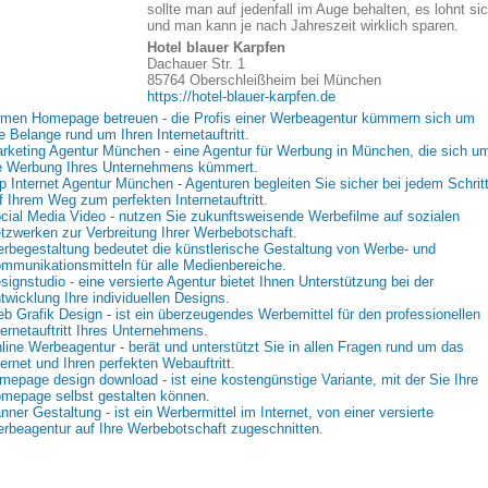
sollte man auf jedenfall im Auge behalten, es lohnt si
und man kann je nach Jahreszeit wirklich sparen.
Hotel blauer Karpfen
Dachauer Str. 1
85764 Oberschleißheim bei München
https://hotel-blauer-karpfen.de
rmen Homepage betreuen - die Profis einer Werbeagentur kümmern sich um
le Belange rund um Ihren Internetauftritt.
rketing Agentur München - eine Agentur für Werbung in München, die sich u
e Werbung Ihres Unternehmens kümmert.
p Internet Agentur München - Agenturen begleiten Sie sicher bei jedem Schrit
f Ihrem Weg zum perfekten Internetauftritt.
cial Media Video - nutzen Sie zukunftsweisende Werbefilme auf sozialen
tzwerken zur Verbreitung Ihrer Werbebotschaft.
rbegestaltung bedeutet die künstlerische Gestaltung von Werbe- und
mmunikationsmitteln für alle Medienbereiche.
signstudio - eine versierte Agentur bietet Ihnen Unterstützung bei der
twicklung Ihre individuellen Designs.
b Grafik Design - ist ein überzeugendes Werbemittel für den professionellen
ternetauftritt Ihres Unternehmens.
line Werbeagentur - berät und unterstützt Sie in allen Fragen rund um das
ternet und Ihren perfekten Webauftritt.
mepage design download - ist eine kostengünstige Variante, mit der Sie Ihre
mepage selbst gestalten können.
nner Gestaltung - ist ein Werbermittel im Internet, von einer versierte
rbeagentur auf Ihre Werbebotschaft zugeschnitten.