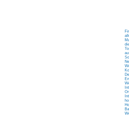
Fi
al
Ma
di
To
au
So
Ne
We
Ko
De
En
We
In
On
In
ho
Ho
Ba
We