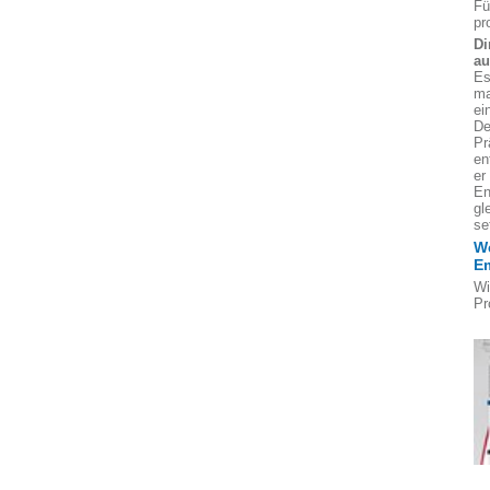
Fü
pr
Di
au
Es
ma
ei
De
Pr
en
er
En
gl
se
We
E
Wi
Pr