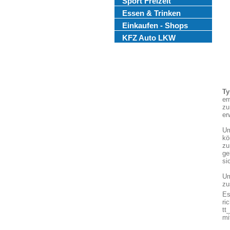
Sport Freizeit
Essen & Trinken
Einkaufen - Shops
KFZ Auto LKW
Ty
er
zu
er
Um
kö
zu
ge
si
Um
zu
Es
ri
tt
mi