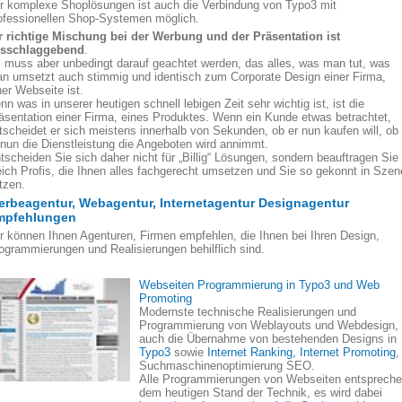
r komplexe Shoplösungen ist auch die Verbindung von Typo3 mit
ofessionellen Shop-Systemen möglich.
r richtige Mischung bei der Werbung und der Präsentation ist
sschlaggebend
.
 muss aber unbedingt darauf geachtet werden, das alles, was man tut, was
n umsetzt auch stimmig und identisch zum Corporate Design einer Firma,
ner Webseite ist.
nn was in unserer heutigen schnell lebigen Zeit sehr wichtig ist, ist die
äsentation einer Firma, eines Produktes. Wenn ein Kunde etwas betrachtet,
tscheidet er sich meistens innerhalb von Sekunden, ob er nun kaufen will, ob
 nun die Dienstleistung die Angeboten wird annimmt.
tscheiden Sie sich daher nicht für „Billig“ Lösungen, sondern beauftragen Sie
eich Profis, die Ihnen alles fachgerecht umsetzen und Sie so gekonnt in Szen
tzen.
rbeagentur, Webagentur, Internetagentur Designagentur
mpfehlungen
r können Ihnen Agenturen, Firmen empfehlen, die Ihnen bei Ihren Design,
ogrammierungen und Realisierungen behilflich sind.
Webseiten Programmierung in Typo3 und Web
Promoting
Modernste technische Realisierungen und
Programmierung von Weblayouts und Webdesign,
auch die Übernahme von bestehenden Designs in
Typo3
sowie
Internet Ranking, Internet Promoting
,
Suchmaschinenoptimierung SEO.
Alle Programmierungen von Webseiten entsprech
dem heutigen Stand der Technik, es wird dabei