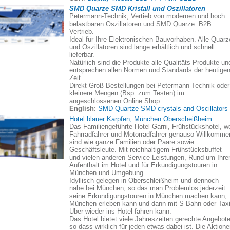
SMD Quarze SMD Kristall und Oszillatoren
Petermann-Technik, Vertieb von modernen und hoch
belastbaren Oszillatoren und SMD Quarze. B2B
Vertrieb.
Ideal für Ihre Elektronischen Bauvorhaben. Alle Quarz
und Oszillatoren sind lange erhältlich und schnell
lieferbar.
Natürlich sind die Produkte alle Qualitäts Produkte un
entsprechen allen Normen und Standards der heutige
Zeit.
Direkt Groß Bestellungen bei Petermann-Technik oder
kleinere Mengen (Bsp. zum Testen) im
angeschlossenen Online Shop.
English
:
SMD Quartze SMD crystals and Oscillators
Hotel blauer Karpfen, München Oberscheißheim
Das Familiengeführte Hotel Garni, Frühstückshotel, w
Fahrradfahrer und Motorradfahrer genauso Willkomme
sind wie ganze Familien oder Paare sowie
Geschäftsleute. Mit reichhaltigem Frühstücksbuffet
und vielen anderen Service Leistungen, Rund um Ihre
Aufenthalt im Hotel und für Erkundigungstouren in
München und Umgebung.
Idyllisch gelegen in Oberschleißheim und dennoch
nahe bei München, so das man Problemlos jederzeit
seine Erkundigungstouren in München machen kann,
München erleben kann und dann mit S-Bahn oder Taxi
Uber wieder ins Hotel fahren kann.
Das Hotel bietet viele Jahreszeiten gerechte Angebote
so dass wirklich für jeden etwas dabei ist. Die Aktion