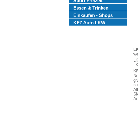
Sport Freizeit
Essen & Trinken
Einkaufen - Shops
KFZ Auto LKW
L
we
LK
LK
KF
Ne
gr
nu
Al
Si
An