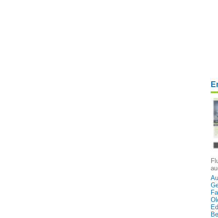
E
Fl
au
Au
Ge
Fa
Ol
Ed
Be