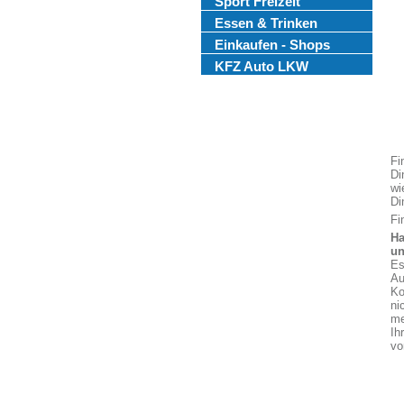
Sport Freizeit
Essen & Trinken
Einkaufen - Shops
KFZ Auto LKW
Fi
Di
wi
Di
Fi
Ha
un
Es
Au
Ko
ni
me
Ih
vo