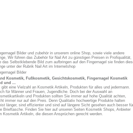
ngernagel Bilder und zubehör in unserem online Shop, sowie viele andere
nge, Wir führen das Zubehör für Nail Art zu günstigen Preisen in Profiqualität,
e das Selbstklebende Bild zum aufbringen auf den Fingernagel sie finden die
nge unter der Rubrik Nail Art im Internetshop
ngernagel Bilder
nd Kosmetik, Fußkosmetik, Gesichtskosmetik, Fingernagel Kosmetik
d und ...
 gibt eine Vielzahl an Kosmetik Artikeln, Produkten für alles und jedermann.
ch für Männer und Frauen, Jugendliche. Doch bei der Auswahl an
smetikartikeln und Produkten sollten Sie immer auf hohe Qualität achten,
cht immer nur auf den Preis. Denn Qualitativ hochwertige Produkte halten
ist länger, sind effizienter und sind auf längere Sicht gesehen auch besser fü
re Brieftasche. Finden Sie hier auf unseren Seiten Kosmetik Shops, Anbieter
n Kosmetik Artikeln, die diesen Ansprüchen gerecht werden.