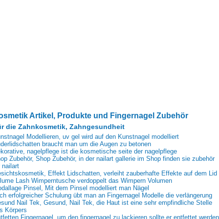
osmetik Artikel, Produkte und Fingernagel Zubehör
r die Zahnkosmetik, Zahngesundheit
nstnagel Modellieren, uv gel wird auf den Kunstnagel modelliert
derlidschatten braucht man um die Augen zu betonen
korative, nagelpflege ist die kosmetische seite der nagelpflege
op Zubehör, Shop Zubehör, in der nailart gallerie im Shop finden sie zubehör
 nailart
sichtskosmetik, Effekt Lidschatten, verleiht zauberhafte Effekte auf dem Lid
lume Lash Wimperntusche verdoppelt das Wimpern Volumen
dallage Pinsel, Mit dem Pinsel modelliert man Nägel
ch erfolgreicher Schulung übt man an Fingernagel Modelle die verlängerung
sund Nail Tek, Gesund, Nail Tek, die Haut ist eine sehr empfindliche Stelle
s Körpers
tfetten Fingernagel, um den fingernagel zu lackieren sollte er entfettet werden