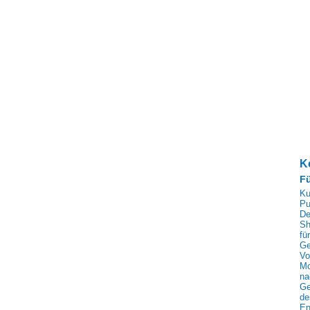
K
Fü
Ku
Pu
De
Sh
für
Ge
Vo
Mo
na
Ge
de
En