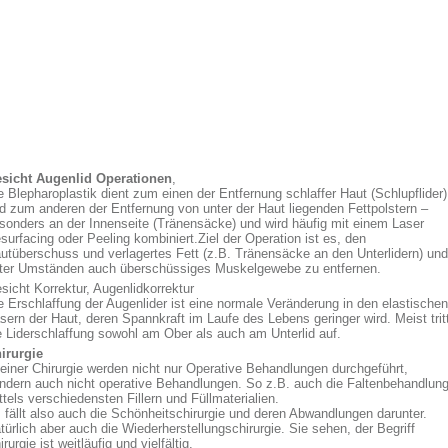
sicht Augenlid Operationen
,
e Blepharoplastik dient zum einen der Entfernung schlaffer Haut (Schlupflider)
d zum anderen der Entfernung von unter der Haut liegenden Fettpolstern –
sonders an der Innenseite (Tränensäcke) und wird häufig mit einem Laser
surfacing oder Peeling kombiniert.Ziel der Operation ist es, den
utüberschuss und verlagertes Fett (z.B. Tränensäcke an den Unterlidern) und
ter Umständen auch überschüssiges Muskelgewebe zu entfernen.
sicht Korrektur, Augenlidkorrektur
e Erschlaffung der Augenlider ist eine normale Veränderung in den elastischen
sern der Haut, deren Spannkraft im Laufe des Lebens geringer wird. Meist trit
e Liderschlaffung sowohl am Ober als auch am Unterlid auf.
irurgie
 einer Chirurgie werden nicht nur Operative Behandlungen durchgeführt,
ndern auch nicht operative Behandlungen. So z.B. auch die Faltenbehandlun
ttels verschiedensten Fillern und Füllmaterialien.
 fällt also auch die Schönheitschirurgie und deren Abwandlungen darunter.
türlich aber auch die Wiederherstellungschirurgie. Sie sehen, der Begriff
irurgie ist weitläufig und vielfältig.