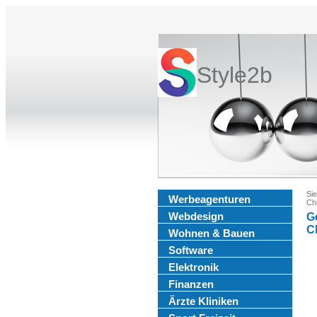
Style2b
Sie
Werbeagenturen
Chi
Webdesign
G
C
Wohnen & Bauen
Software
Elektronik
Finanzen
Ärzte Kliniken