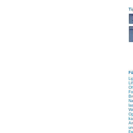
Ti
Fü
Li
Li
Oh
Fo
Br
Na
la
We
Op
ka
Am
un
Fr