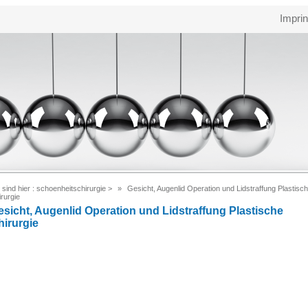
Imprin
 sind hier :
schoenheitschirurgie
>
Gesicht, Augenlid Operation und Lidstraffung Plastisc
rurgie
esicht, Augenlid Operation und Lidstraffung Plastische
hirurgie