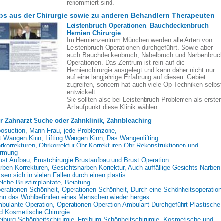
renommiert sind.
ps aus der Chirurgie sowie zu anderen Behandlern Therapeuten
Leistenbruch Operationen, Bauchdeckenbruch
Hernien Chirurgie
Im Hernienzentrum München werden alle Arten von
Leistenbruch Operationen durchgeführt. Sowie aber
auch Bauchdeckenbruch, Nabelbruch und Narbenbruc
Operationen. Das Zentrum ist rein auf die
Hernienchirurgie ausgelegt und kann daher nicht nur
auf eine langjährige Erfahrung auf diesem Gebiet
zugreifen, sondern hat auch viele Op Techniken selbs
entwickelt.
Sie sollten also bei Leistenbruch Problemen als erste
Anlaufpunkt diese Klinik wählen.
r Zahnarzt Suche oder Zahnklinik, Zahnbleaching
posuction, Mann Frau, jede Problemzone,
ft Wangen Kinn, Lifting Wangen Kinn, Das Wangenlifting
rkorrekturen, Ohrkorrektur Ohr Korrekturen Ohr Rekonstruktionen und
rmung
ust Aufbau, Brustchirurgie Brustaufbau und Brust Operation
rben Korrekturen, Gesichtsnarben Korrektur, Auch auffällige Gesichts Narben
ssen sich in vielen Fällen durch einen plastis
lche Brustimplantate, Beratung
erationen Schönheit, Operationen Schönheit, Durch eine Schönheitsoperatio
nn das Wohlbefinden eines Menschen wieder herges
bulante Operation, Operationen Operation Ambulant Durchgeführt Plastische
d Kosmetische Chirurgie
eiburg Schönheitschirurgie, Freiburg Schönheitschirurgie, Kosmetische und