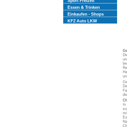
Sport Freizeit
Essen & Trinken
Einkaufen - Shops
KFZ Auto LKW
Ge
Di
un
be
Re
Ha
un
Ge
Di
Fa
di
Ch
In
so
mi
Es
Na
Ch