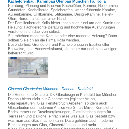
Kachelofenbau, Kaminbau Ofenbau München Fa. Kolla
Beratung, Planung und Bau von Kachelöfen, Kamine, Heizkamine,
Grundöfen, Kachelherde, Speicheröfen, wasserführende Kamine,
Außenkamine, Grillkamine, Stilkamine, Design-Kamine, Pellet-
Öfen, Herde - alles aus einer Hand.
Der Familienbetrieb Kolla bietet Ihnen alles rund um den Kamin und
Heizung. Fachgerechte Beratung und hochwertige Ausführungen
verstehen sich dabi von selbst.
Sie möchten moderne Kamine oder eine moderne Heizung? Dann
sollten Sie sich an die Firma Kolla wenden.
Besonderheit: Grundofen- und Kachelofenbau in traditioneller
Bauweise, eine Handwerkskunst, die heute nur noch von wenigen
beherrscht wird.
Glaserei Glasdesign München - Dachau - Karlsfeld
Die Renomierte Glaserei DK Glasdesign in Karlsfeld bei München
Dachau bietet nicht nur Glasarbeiten jeglicher Art an,
Glasreparaturen, Glas Fensterbruch Arbeiten, sondern auch
Glasarbeiten der modernen Art, so wie Smart Mirror, Komplette
Badezimmer und Duschverglasungen, Glasüberdachungen für
Terrassen und Balkone, einfach alles was aus Glas besteht bzw.
was man aus Glas machen kann. Dazu gehören auch moderne
Einrichtungen aus Glas, Glasvertäfelungen und mehr.