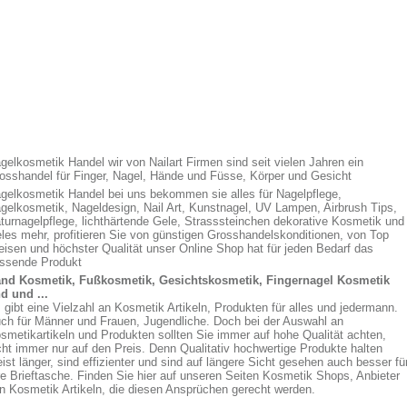
gelkosmetik Handel wir von Nailart Firmen sind seit vielen Jahren ein
osshandel für Finger, Nagel, Hände und Füsse, Körper und Gesicht
gelkosmetik Handel bei uns bekommen sie alles für Nagelpflege,
gelkosmetik, Nageldesign, Nail Art, Kunstnagel, UV Lampen, Airbrush Tips,
turnagelpflege, lichthärtende Gele, Strasssteinchen dekorative Kosmetik und
eles mehr, profitieren Sie von günstigen Grosshandelskonditionen, von Top
eisen und höchster Qualität unser Online Shop hat für jeden Bedarf das
ssende Produkt
nd Kosmetik, Fußkosmetik, Gesichtskosmetik, Fingernagel Kosmetik
d und ...
 gibt eine Vielzahl an Kosmetik Artikeln, Produkten für alles und jedermann.
ch für Männer und Frauen, Jugendliche. Doch bei der Auswahl an
smetikartikeln und Produkten sollten Sie immer auf hohe Qualität achten,
cht immer nur auf den Preis. Denn Qualitativ hochwertige Produkte halten
ist länger, sind effizienter und sind auf längere Sicht gesehen auch besser fü
re Brieftasche. Finden Sie hier auf unseren Seiten Kosmetik Shops, Anbieter
n Kosmetik Artikeln, die diesen Ansprüchen gerecht werden.