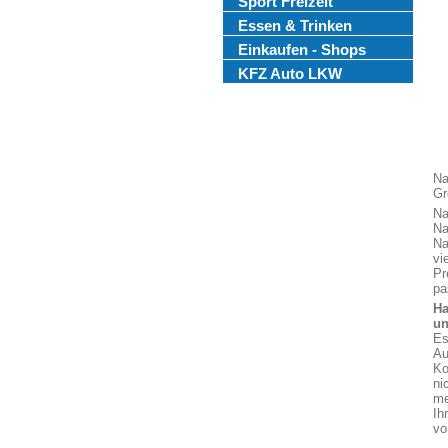
Sport Freizeit
Essen & Trinken
Einkaufen - Shops
KFZ Auto LKW
Na
Gr
Na
Na
Na
vi
Pr
pa
Ha
un
Es
Au
Ko
ni
me
Ih
vo