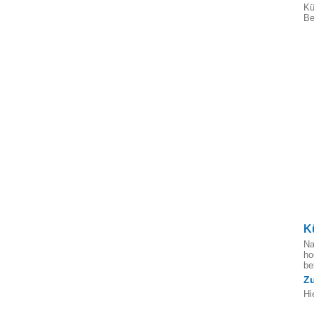
Kü
Be
K
Na
ho
b
Z
Hi