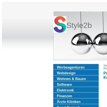
Style2b
Sie
Werbeagenturen
Mü
Webdesign
P
K
Wohnen & Bauen
Software
Elektronik
Finanzen
Ärzte Kliniken