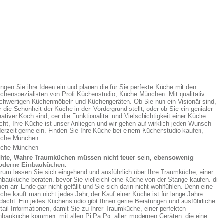
ingen Sie ihre Ideen ein und planen die für Sie perfekte Küche mit den
chenspezialisten von Profi Küchenstudio, Küche München. Mit qualitativ
chwertigen Küchenmöbeln und Küchengeräten. Ob Sie nun ein Visionär sind,
r die Schönheit der Küche in den Vordergrund stellt, oder ob Sie ein genialer
eativer Koch sind, der die Funktionalität und Vielschichtigkeit einer Küche
cht, Ihre Küche ist unser Anliegen und wir gehen auf wirklich jeden Wunsch
derzeit gerne ein. Finden Sie Ihre Küche bei einem Küchenstudio kaufen,
che München.
che München
hte, Wahre Traumküchen müssen nicht teuer sein, ebensowenig
derne Einbauküchen.
rum lassen Sie sich eingehend und ausführlich über Ihre Traumküche, einer
nbauküche beraten, bevor Sie vielleicht eine Küche von der Stange kaufen, d
nen am Ende gar nicht gefällt und Sie sich darin nicht wohlfühlen. Denn eine
che kauft man nicht jedes Jahr, der Kauf einer Küche ist für lange Jahre
dacht. Ein jedes Küchenstudio gibt Ihnen gerne Beratungen und ausführliche
tail Informationen, damit Sie zu Ihrer Traumküche, einer perfekten
nbauküche kommen, mit allen Pi Pa Po, allen modernen Geräten, die eine