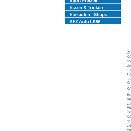
Sport Freizeit
Essen & Trinken
Einkaufen - Shops
KFZ Auto LKW
Br
Kü
ho
de
kr
su
je
Kü
Kü
Ec
mo
Da
Ei
Ih
Kü
ge
De
Ei