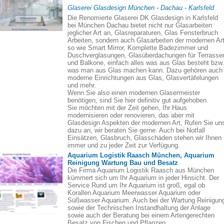
Glaserei Glasdesign München - Dachau - Karlsfeld
Die Renomierte Glaserei DK Glasdesign in Karlsfeld
bei München Dachau bietet nicht nur Glasarbeiten
jeglicher Art an, Glasreparaturen, Glas Fensterbruch
Arbeiten, sondern auch Glasarbeiten der modernen Art
so wie Smart Mirror, Komplette Badezimmer und
Duschverglasungen, Glasüberdachungen für Terrasse
und Balkone, einfach alles was aus Glas besteht bzw.
was man aus Glas machen kann. Dazu gehören auch
moderne Einrichtungen aus Glas, Glasvertäfelungen
und mehr.
Wenn Sie also einen modernen Glasermeister
benötigen, sind Sie hier definitiv gut aufgehoben.
Sie möchten mit der Zeit gehen, Ihr Haus
modernisieren oder renovieren, das aber mit
Glasdesign Aspekten der modernen Art, Rufen Sie un
dazu an, wir beraten Sie gerne. Auch bei Notfall
Einsätzen, Glasbruch, Glasschäden stehen wir Ihnen
immer und zu jeder Zeit zur Verfügung.
Aquarium Logistik Raasch München, Aquarium
Reinigung Wartung Bau und Besatz
Die Firma Aquarium Logistik Raasch aus München
kümmert sich um Ihr Aquarium in jeder Hinsicht. Der
Service Rund um Ihr Aquarium ist groß, egal ob
Korallen Aquarium Meerwasser Aquarium oder
Süßwasser Aquarium. Auch bei der Wartung Reinigun
sowie der Technischen Instandhaltung der Anlage
sowie auch der Beratung bei einem Artengerechten
Besatz von Fischen und Pflanzen.