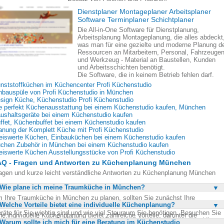
Dienstplaner Montageplaner Arbeitsplaner
Software Terminplaner Schichtplaner
Die All-in-One Software für Dienstplanung,
Arbeitsplanung Montageplanung, die alles abdeckt
was man für eine gezielte und moderne Planung d
Ressourcen an Mitarbeitern, Personal, Fahrzeuge
und Werkzeug - Material an Baustellen, Kunden
und Arbeitsschichten benötigt.
Die Software, die in keinem Betrieb fehlen darf.
nststoffküchen im Küchencenter Profi Küchenstudio
nbauspüle von Profi Küchenstudio in München
sign Küche, Küchenstudio Profi Küchenstudio
e perfekt Küchenausstattung bei einem Küchenstudio kaufen, München
ushaltsgeräte bei einem Küchenstudio kaufen
ffet, Küchenbuffet bei einem Küchenstudio kaufen
anung der Komplett Küche mit Profi Küchenstudio
eiswerte Küchen, Einbauküchen bei einem Küchenstudio kaufen
chen Zubehör in München bei einem Küchenstudio kaufen
eiswerte Küchen Ausstellungsstücke von Profi Küchenstudio
AQ - Fragen und Antworten zu Küchenplanung München
agen und kurze leicht verständliche Antworten zu Küchenplanung München
Wie plane ich meine Traumküche in München?
 Ihre Traumküche in München zu planen, sollten Sie zunächst Ihre
Welche Vorteile bietet eine individuelle Küchenplanung?
dürfnisse und Wünsche klar definieren. Überlegen Sie, welche Funktionen un
räte für Sie wichtig sind und wie viel Stauraum Sie benötigen. Besuchen Sie
ne individuelle Küchenplanung bietet zahlreiche Vorteile, darunter die
n Küchenstudio wie Profi Küchenstudio, um sich beraten zu lassen und Ihre
Warum sollte ich mich für eine Beratung im Küchenstudio
glichkeit, die Küche genau an Ihre Bedürfnisse und Ihren Lebensstil